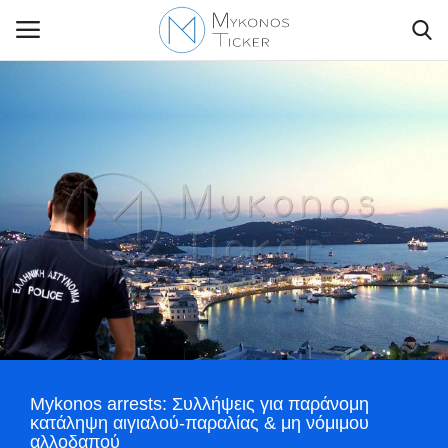
Contact Us
Politique
Business
Travel
World
Mykonos arrests: Συλλήψεις για παράνομη
Style Adorés
κατάληψη αιγιαλού-παραλίας & μη νόμιμου
αλλοδαπού