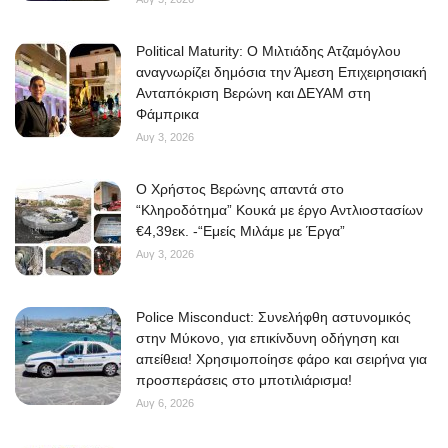
Political Maturity: Ο Μιλτιάδης Ατζαμόγλου
αναγνωρίζει δημόσια την Άμεση Επιχειρησιακή
Ανταπόκριση Βερώνη και ΔΕΥΑΜ στη
Φάμπρικα
Αυγ 3, 2026
O Χρήστος Βερώνης απαντά στο
“Κληροδότημα” Κουκά με έργο Αντλιοστασίων
€4,39εκ. -“Εμείς Μιλάμε με Έργα”
Αυγ 3, 2026
Police Misconduct: Συνελήφθη αστυνομικός
στην Μύκονο, για επικίνδυνη οδήγηση και
απείθεια! Χρησιμοποίησε φάρο και σειρήνα για
προσπεράσεις στο μποτιλιάρισμα!
Αυγ 6, 2026