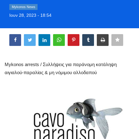
Greece
Mykonos News
Ιουν 28, 2023 - 18:54
Entertainment
Share
Arts & Culture
Mykonos
Mykonos arrests / Συλλήψεις για παράνομη κατάληψη
Mykonos Ticker TV
αιγιαλού-παραλίας & μη νόμιμου αλλοδαπού
Sport
Sustainability
Health
In Pictures