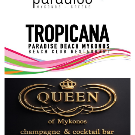
Science & Tech
Aegean Islands
Σεβασμιώτατος Δωρόθεος Β’
Cost Of Living Crisis
Opinion + Analysis
L’Art des Sens
All News
Local Elections 2023
About