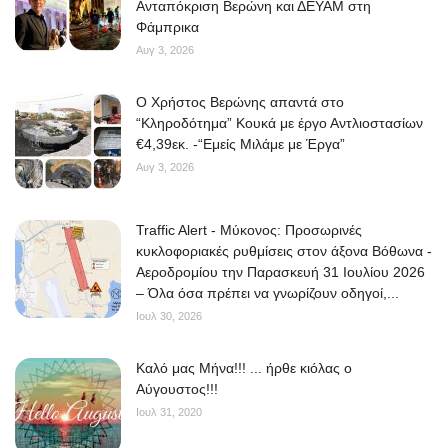
Ανταπόκριση Βερώνη και ΔΕΥΑΜ στη
Φάμπρικα
Αυγ 3, 2026
O Χρήστος Βερώνης απαντά στο
“Κληροδότημα” Κουκά με έργο Αντλιοστασίων
€4,39εκ. -“Εμείς Μιλάμε με Έργα”
Αυγ 3, 2026
Traffic Alert - Μύκονος: Προσωρινές
κυκλοφοριακές ρυθμίσεις στον άξονα Βόθωνα -
Αεροδρομίου την Παρασκευή 31 Ιουλίου 2026
– Όλα όσα πρέπει να γνωρίζουν οδηγοί,...
Ιουλ 30, 2026
Kαλό μας Μήνα!!! ... ήρθε κιόλας ο
Αύγουστος!!!
Ιουλ 31, 2020