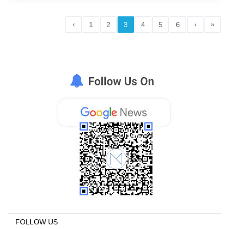
‹
›
»
1
2
3
4
5
6
FOLLOW US