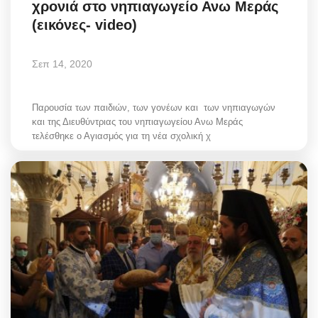
χρονιά στο νηπιαγωγείο Ανω Mεράς
Style Adorés
(εικόνες- video)
Entertainment
Σεπ 14, 2020
Arts & Culture
Παρουσία των παιδιών, των γονέων και των νηπιαγωγών
Mykonos
και της Διευθύντριας του νηπιαγωγείου Ανω Μεράς
τελέσθηκε ο Αγιασμός για τη νέα σχολική χ
Mykonos Ticker TV
Sport
Sustainability
Health
In Pictures