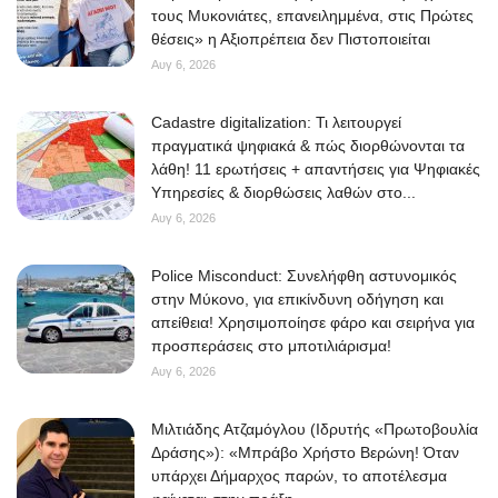
τους Μυκονιάτες, επανειλημμένα, στις Πρώτες
θέσεις» η Αξιοπρέπεια δεν Πιστοποιείται
Αυγ 6, 2026
Cadastre digitalization: Τι λειτουργεί
πραγματικά ψηφιακά & πώς διορθώνονται τα
λάθη! 11 ερωτήσεις + απαντήσεις για Ψηφιακές
Υπηρεσίες & διορθώσεις λαθών στο...
Αυγ 6, 2026
Police Misconduct: Συνελήφθη αστυνομικός
στην Μύκονο, για επικίνδυνη οδήγηση και
απείθεια! Χρησιμοποίησε φάρο και σειρήνα για
προσπεράσεις στο μποτιλιάρισμα!
Αυγ 6, 2026
Μιλτιάδης Ατζαμόγλου (Ιδρυτής «Πρωτοβουλία
Δράσης»): «Μπράβο Χρήστο Βερώνη! Όταν
υπάρχει Δήμαρχος παρών, το αποτέλεσμα