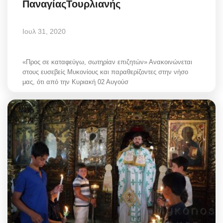
ΠαναγίαςΤουρλιανής
Ιουλ 31, 2020
«Προς σε καταφεύγω, σωτηρίαν επιζητών» Ανακοινώνεται
στους ευσεβείς Μυκονίους και παραθερίζοντες στην νήσο
μας, ότι από την Κυριακή 02 Αυγούσ