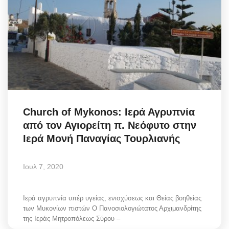
Church of Mykonos: Ιερά Αγρυπνία
από τον Αγιορείτη π. Νεόφυτο στην
Ιερά Μονή Παναγίας Τουρλιανής
Ιουλ 7, 2020
Ιερά αγρυπνία υπέρ υγείας, ενισχύσεως και Θείας βοηθείας
των Μυκονίων πιστών Ο Πανοσιολογιώτατος Αρχιμανδρίτης
της Ιεράς Μητροπόλεως Σύρου –