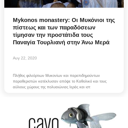
Science & Tech
Mykonos monastery: Οι Μυκόνιοι της
Aegean Islands
πίστεως και των παραδόσεων
τίμησαν την προστάτιδα τους
Σεβασμιώτατος Δωρόθεος Β’
Παναγία Τουρλιανή στην Άνω Μερά
Cost Of Living Crisis
Αυγ 22, 2020
Opinion + Analysis
Πλήθος φιλεόρτιων Μυκονίων και παρεπιδημούντων
L’Art des Sens
παραθεριστών κατέκλυσαν απόψε το Καθολικό και τους
αύλιους χώρους της πολυαιώνιας Ιεράς και ιστ
All News
Local Elections 2023
About