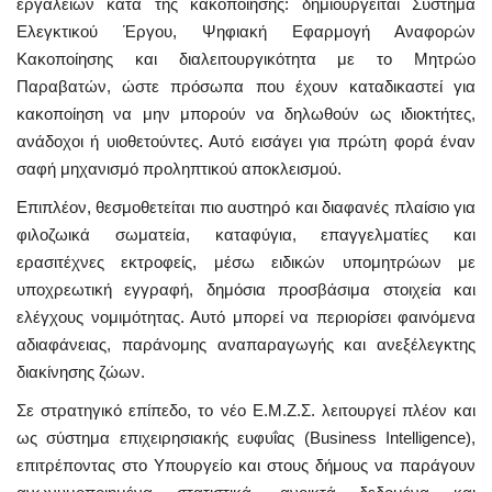
εργαλείων κατά της κακοποίησης: δημιουργείται Σύστημα
Ελεγκτικού Έργου, Ψηφιακή Εφαρμογή Αναφορών
Κακοποίησης και διαλειτουργικότητα με το Μητρώο
Παραβατών, ώστε πρόσωπα που έχουν καταδικαστεί για
κακοποίηση να μην μπορούν να δηλωθούν ως ιδιοκτήτες,
ανάδοχοι ή υιοθετούντες. Αυτό εισάγει για πρώτη φορά έναν
σαφή μηχανισμό προληπτικού αποκλεισμού.
Επιπλέον, θεσμοθετείται πιο αυστηρό και διαφανές πλαίσιο για
φιλοζωικά σωματεία, καταφύγια, επαγγελματίες και
ερασιτέχνες εκτροφείς, μέσω ειδικών υπομητρώων με
υποχρεωτική εγγραφή, δημόσια προσβάσιμα στοιχεία και
ελέγχους νομιμότητας. Αυτό μπορεί να περιορίσει φαινόμενα
αδιαφάνειας, παράνομης αναπαραγωγής και ανεξέλεγκτης
διακίνησης ζώων.
Σε στρατηγικό επίπεδο, το νέο Ε.Μ.Ζ.Σ. λειτουργεί πλέον και
ως σύστημα επιχειρησιακής ευφυΐας (Business Intelligence),
επιτρέποντας στο Υπουργείο και στους δήμους να παράγουν