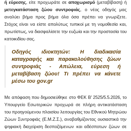
ή εύρεσης
, είτε προχωράτε σε
αποχωρισμό
(μεταβίβαση) ή
μετεγκατάσταση ζώου συντροφιάς
, ο νέος οδηγός μας
αναλύει βήμα προς βήμα όλα όσα πρέπει να γνωρίζετε.
Στόχος είναι να είστε απολύτως τυπικοί με τη νομοθεσία και,
πρωτίστως, να διασφαλίσετε την ευζωία και την προστασία του
κατοικιδίου σας.
Οδηγός ιδιοκτητών: Η διαδικασία
καταγραφής και παρακολούθησης ζώων
συντροφιάς - Απώλεια, εύρεση ή
μεταβίβαση ζώου! Τι πρέπει να κάνετε
μέσω του gov.gr
Με απόφαση που δημοσιεύθηκε στο ΦΕΚ Β’ 2525/5.5.2026, το
Υπουργείο Εσωτερικών προχωρά σε πλήρη αντικατάσταση
του προηγούμενου πλαισίου λειτουργίας του Εθνικού Μητρώου
Ζώων Συντροφιάς (Ε.Μ.Ζ.Σ.), αναβαθμίζοντας ουσιαστικά την
ψηφιακή διαχείριση δεσποζόμενων και αδέσποτων ζώων σε