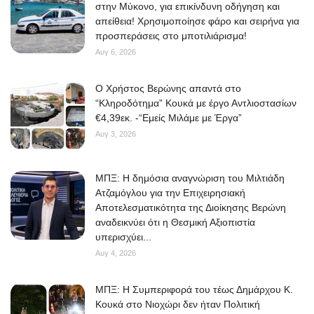
στην Μύκονο, για επικίνδυνη οδήγηση και
απείθεια! Χρησιμοποίησε φάρο και σειρήνα για
προσπεράσεις στο μποτιλιάρισμα!
Αυγ 6, 2026
O Χρήστος Βερώνης απαντά στο
“Κληροδότημα” Κουκά με έργο Αντλιοστασίων
€4,39εκ. -“Εμείς Μιλάμε με Έργα”
Αυγ 3, 2026
ΜΠΞ: Η δημόσια αναγνώριση του Μιλτιάδη
Ατζαμόγλου για την Επιχειρησιακή
Αποτελεσματικότητα της Διοίκησης Βερώνη
αναδεικνύει ότι η Θεσμική Αξιοπιστία
υπερισχύει...
Αυγ 4, 2026
ΜΠΞ: Η Συμπεριφορά του τέως Δημάρχου Κ.
Κουκά στο Νιοχώρι δεν ήταν Πολιτική