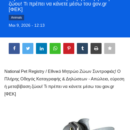
ζώου! Τι πρέπει να κάνετε μέσω του gov.gr
Greece
[ΦΕΚ]
Animals
Entertainment
Μαι 9, 2026 - 12:13
Arts & Culture
Share
Mykonos
Mykonos Ticker TV
National Pet Registry / Εθνικό Μητρώο Ζώων Συντροφιάς! Ο
Πλήρης Οδηγός Καταγραφής & Δηλώσεων - Απώλεια, εύρεση
Sport
ή μεταβίβαση ζώου! Τι πρέπει να κάνετε μέσω του gov.gr
[ΦΕΚ]
Health
Sustainability
In Pictures