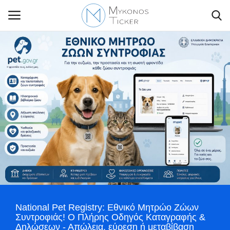
Contact Us
Politique
Business
Travel
World
National Pet Registry: Εθνικό Μητρώο Ζώων
Style Adorés
Συντροφιάς! Ο Πλήρης Οδηγός Καταγραφής &
Δηλώσεων - Απώλεια, εύρεση ή μεταβίβαση