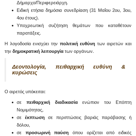
Δήμαρχο/Περιφερειάρχη.
Ειδική ετήσια δημόσια συνεδρίαση (31 Μαΐου 2ου, 3ου,
4ου έτους).
Υποχρεωτική συζήτηση θεμάτων που καταθέτουν
παρατάξεις.
Η λογοδοσία ενισχύει την
πολιτική ευθύνη
των αιρετών και
την
δημοκρατική λειτουργία
των οργάνων.
Δεοντολογία, πειθαρχική ευθύνη &
κυρώσεις
Ο αιρετός υπόκειται:
σε
πειθαρχική διαδικασία
ενώπιον του Επόπτη
Νομιμότητας,
σε
έκπτωση
σε περιπτώσεις βαριάς παράβασης ή
δόλου,
σε
προσωρινή παύση
όπου ορίζεται από ειδικές