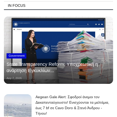
IN FOCUS
Government
State Transparency Reform: Υποχρεωτική η
ανάρτηση Εγκυκλίων...
Αυγ 7, 2026
Aegean Gale Alert: Σφοδροί άνεμοι τον
Δεκαπενταύγουστο! Ενισχύονται τα μελτέμια,
έως 7 bf σε Cavo Doro & Στενό Άνδρου -
Τήνου!