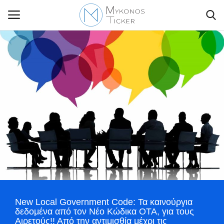
Contact Us
Politique
Business
Travel
World
New Local Government Code: Τα καινούργια
Style Adorés
δεδομένα από τον Νέο Κώδικα ΟΤΑ, για τους
Αιρετούς!! Από την αντιμισθία μέχρι τις