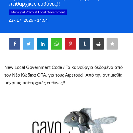
πειθαρχικές ευθύνες!!
Greece
Municipal Policy & Local Government
Δεκ 17, 2025 - 14:54
Entertainment
Share
Arts & Culture
Mykonos
Mykonos Ticker TV
New Local Government Code / Τα καινούργια δεδομένα από
τον Νέο Κώδικα ΟΤΑ, για τους Αιρετούς!! Από την αντιμισθία
Sport
μέχρι τις πειθαρχικές ευθύνες!!
Sustainability
Health
In Pictures