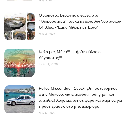
Αυγ 3, 2026
O Χρήστος Βερώνης απαντά στο
“Κληροδότημα” Κουκά με έργο Αντλιοστασίων
€4,39εκ. -“Εμείς Μιλάμε με Έργα”
Αυγ 3, 2026
Kαλό μας Μήνα!!! ... ήρθε κιόλας ο
Αύγουστος!!!
Ιουλ 31, 2020
Police Misconduct: Συνελήφθη αστυνομικός
στην Μύκονο, για επικίνδυνη οδήγηση και
απείθεια! Χρησιμοποίησε φάρο και σειρήνα για
προσπεράσεις στο μποτιλιάρισμα!
Αυγ 6, 2026