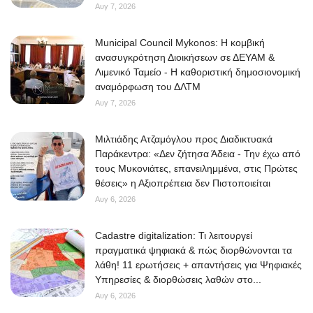
Αυγ 7, 2026
Municipal Council Mykonos: Η κομβική
ανασυγκρότηση Διοικήσεων σε ΔΕΥΑΜ &
Λιμενικό Ταμείο - Η καθοριστική δημοσιονομική
αναμόρφωση του ΔΛΤΜ
Αυγ 7, 2026
Μιλτιάδης Ατζαμόγλου προς Διαδικτυακά
Παράκεντρα: «Δεν ζήτησα Άδεια - Την έχω από
τους Μυκονιάτες, επανειλημμένα, στις Πρώτες
θέσεις» η Αξιοπρέπεια δεν Πιστοποιείται
Αυγ 6, 2026
Cadastre digitalization: Τι λειτουργεί
πραγματικά ψηφιακά & πώς διορθώνονται τα
λάθη! 11 ερωτήσεις + απαντήσεις για Ψηφιακές
Υπηρεσίες & διορθώσεις λαθών στο...
Αυγ 6, 2026