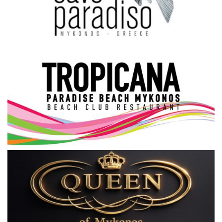
Science & Tech
Aegean Islands
Σεβασμιώτατος Δωρόθεος Β’
Cost Of Living Crisis
Opinion + Analysis
L’Art des Sens
All News
Local Elections 2023
About