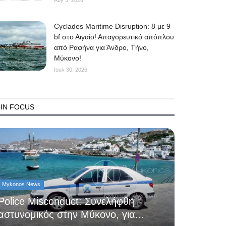
Αυγ 3, 2026
Cyclades Maritime Disruption: 8 με 9
bf στο Αιγαίο! Απαγορευτικό απόπλου
από Ραφήνα για Άνδρο, Τήνο,
Μύκονο!
Ιουλ 30, 2026
IN FOCUS
Mykonos News
Police Misconduct: Συνελήφθη
αστυνομικός στην Μύκονο, για...