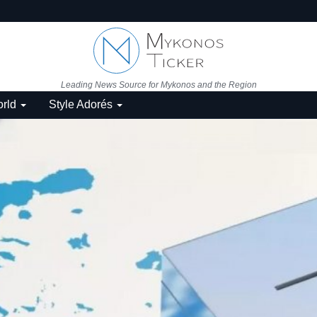
Leading News Source for Mykonos and the Region
rld
Style Adorés