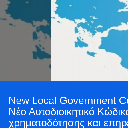
New Local Government Co
Νέο Αυτοδιοικητικό Κώδικ
χρηματοδότησης και επηρ