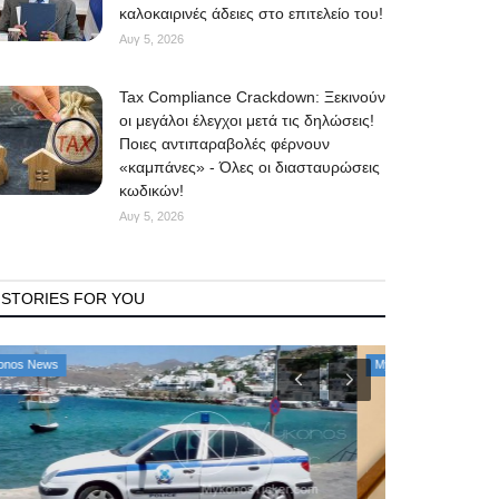
καλοκαιρινές άδειες στο επιτελείο του!
Αυγ 5, 2026
Tax Compliance Crackdown: Ξεκινούν
οι μεγάλοι έλεγχοι μετά τις δηλώσεις!
Ποιες αντιπαραβολές φέρνουν
«καμπάνες» - Όλες οι διασταυρώσεις
κωδικών!
Αυγ 5, 2026
STORIES FOR YOU
Mykonos News
Mykonos Δ.Ε.Υ.Α