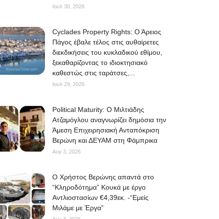
Ιουλ 30, 2026
Cyclades Property Rights: Ο Άρειος
Πάγος έβαλε τέλος στις αυθαίρετες
διεκδικήσεις του κυκλαδικού εθίμου,
ξεκαθαρίζοντας το ιδιοκτησιακό
καθεστώς στις ταράτσες,...
Ιουλ 29, 2026
Political Maturity: Ο Μιλτιάδης
Ατζαμόγλου αναγνωρίζει δημόσια την
Άμεση Επιχειρησιακή Ανταπόκριση
Βερώνη και ΔΕΥΑΜ στη Φάμπρικα
Αυγ 3, 2026
O Χρήστος Βερώνης απαντά στο
“Κληροδότημα” Κουκά με έργο
Αντλιοστασίων €4,39εκ. -“Εμείς
Μιλάμε με Έργα”