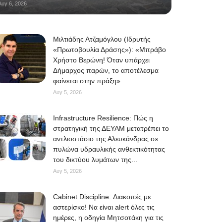
Αυγ 6, 2026
Μιλτιάδης Ατζαμόγλου (Ιδρυτής
«Πρωτοβουλία Δράσης»): «Μπράβο
Χρήστο Βερώνη! Όταν υπάρχει
Δήμαρχος παρών, το αποτέλεσμα
φαίνεται στην πράξη»
Αυγ 5, 2026
Infrastructure Resilience: Πώς η
στρατηγική της ΔΕΥΑΜ μετατρέπει το
αντλιοστάσιο της Αλευκάνδρας σε
πυλώνα υδραυλικής ανθεκτικότητας
του δικτύου λυμάτων της...
Αυγ 5, 2026
Cabinet Discipline: Διακοπές με
αστερίσκο! Να είναι alert όλες τις
ημέρες, η οδηγία Μητσοτάκη για τις