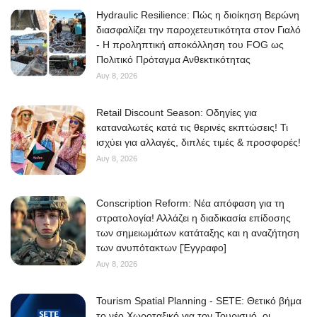
Hydraulic Resilience: Πώς η διοίκηση Βερώνη
διασφαλίζει την παροχετευτικότητα στον Γιαλό
- Η προληπτική αποκόλληση του FOG ως
Πολιτικό Πρόταγμα Ανθεκτικότητας
Αυγ 8, 2026
Retail Discount Season: Οδηγίες για
καταναλωτές κατά τις θερινές εκπτώσεις! Τι
ισχύει για αλλαγές, διπλές τιμές & προσφορές!
Αυγ 8, 2026
Conscription Reform: Νέα απόφαση για τη
στρατολογία! Αλλάζει η διαδικασία επίδοσης
των σημειωμάτων κατάταξης και η αναζήτηση
των ανυπότακτων [Έγγραφο]
Αυγ 8, 2026
Tourism Spatial Planning - SETE: Θετικό βήμα
το νέο Χωροταξικό για τον Τουρισμό, οι