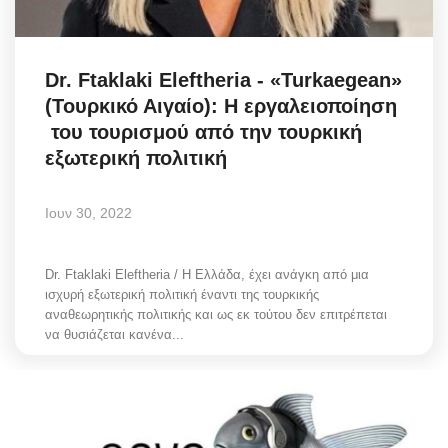
Science & Tech
Dr. Ftaklaki Eleftheria - «Turkaegean»
Aegean Islands
(Τουρκικό Αιγαίο): Η εργαλειοποίηση
του τουρισμού από την τουρκική
Σεβασμιώτατος Δωρόθεος Β’
εξωτερική πολιτική
Cost Of Living Crisis
Ιουν 30, 2022
Opinion + Analysis
Dr. Ftaklaki Eleftheria / Η Ελλάδα, έχει ανάγκη από μια
L’Art des Sens
ισχυρή εξωτερική πολιτική έναντι της τουρκικής
αναθεωρητικής πολιτικής και ως εκ τούτου δεν επιτρέπεται
All News
να θυσιάζεται κανένα...
Local Elections 2023
About