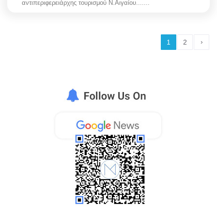
αντιπεριφερειάρχης τουρισμού Ν.Αιγαίου.......
›
1
2