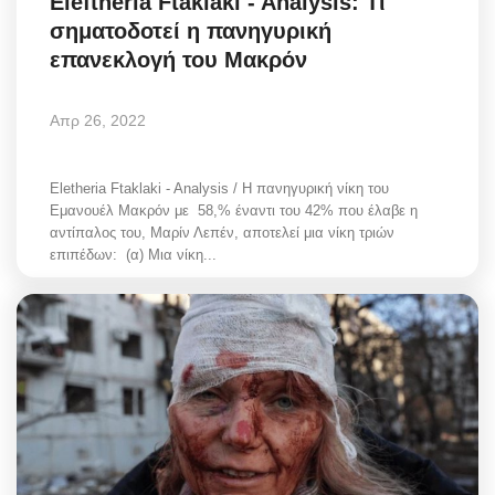
Eleftheria Ftaklaki - Analysis: Τι
σηματοδοτεί η πανηγυρική
επανεκλογή του Μακρόν
Απρ 26, 2022
Eletheria Ftaklaki - Analysis / Η πανηγυρική νίκη του
Εμανουέλ Μακρόν με 58,% έναντι του 42% που έλαβε η
αντίπαλος του, Μαρίν Λεπέν, αποτελεί μια νίκη τριών
επιπέδων: (α) Μια νίκη...