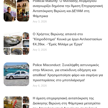
Political Maturity: Ο Μιλτιάδης Ατζαμόγλου
αναγνωρίζει δημόσια την Άμεση Επιχειρησιακή
Ανταπόκριση Βερώνη και ΔΕΥΑΜ στη
Φάμπρικα
Αυγ 3, 2026
O Χρήστος Βερώνης απαντά στο
“Κληροδότημα” Κουκά με έργο Αντλιοστασίων
€4,39εκ. -“Εμείς Μιλάμε με Έργα”
Αυγ 3, 2026
Police Misconduct: Συνελήφθη αστυνομικός
στην Μύκονο, για επικίνδυνη οδήγηση και
απείθεια! Χρησιμοποίησε φάρο και σειρήνα για
προσπεράσεις στο μποτιλιάρισμα!
Αυγ 6, 2026
Η άμεση επιχειρησιακή ανταπόκριση της
Διοίκησης Βερώνη στη Φάμπρικα μετατρέπει