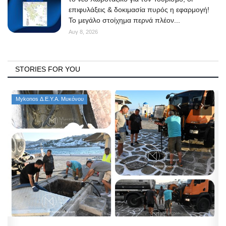
επιφυλάξεις & δοκιμασία πυρός η εφαρμογή!
Το μεγάλο στοίχημα περνά πλέον...
Αυγ 8, 2026
STORIES FOR YOU
Mykonos Δ.Ε.Υ.Α. Μυκόνου