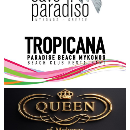
Science & Tech
Aegean Islands
Σεβασμιώτατος Δωρόθεος Β’
Cost Of Living Crisis
Opinion + Analysis
L’Art des Sens
All News
Local Elections 2023
About