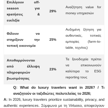
Επιλέγουν off-
Αναζήτηση value for
season για
29%
money υπηρεσιών
краτήσεις &
ευελιξία
Αυξημένη ζήτηση για
Θέλουν να
αυθεντικές, τοπικές
στηρίξουν την
25%
εμπειρίες (farm-to-
τοπική οικονομία
table, τεχνίτες)
Τα ξενοδοχεία πρέπει
Αποθαρρύνονται
να επικοινωνούν
από έλλειψη
23%
καλύτερα το ESG
πληροφοριών
reporting τους
βιωσιμότητας
Q: What do luxury travelers want in 2026? / Τι
αναζητούν οι ταξιδιώτες πολυτελείας το 2026;
A:
In 2026, luxury travelers prioritize sustainability, privacy, and
authentic experiences. Σύμφωνα με τη Virtuoso, αποφεύγουν