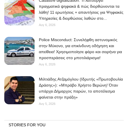
Cadastre digitalization: Τι λειτουργεί
πραγματικά ψηφιακά & πώς διορθώνονται τα
λάθη! 11 ερωτήσεις + απαντήσεις για Ψηφιακές
Υπηρεσίες & διορθώσεις λαθών στο...
Αυγ 6, 2026
Police Misconduct: Συνελήφθη αστυνομικός
στην Μύκονο, για επικίνδυνη οδήγηση και
απείθεια! Χρησιμοποίησε φάρο και σειρήνα για
προσπεράσεις στο μποτιλιάρισμα!
Αυγ 6, 2026
Μιλτιάδης Ατζαμόγλου (Ιδρυτής «Πρωτοβουλία
Δράσης»): «Μπράβο Χρήστο Βερώνη! Όταν
υπάρχει Δήμαρχος παρών, το αποτέλεσμα
φαίνεται στην πράξη»
Αυγ 5, 2026
STORIES FOR YOU