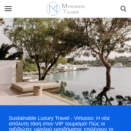
Contact Us
Politique
Business
Travel
World
Sustainable Luxury Travel - Virtuoso: Η νέα
Greece
απόλυτη τάση στον VIP τουρισμό! Πώς οι
ταξιδιώτες υψηλού εισοδήματος επιλέγουν το