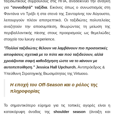
ταξιδιωτικούς συμβούλους στις ΗΠΑ, αναδεικνύει την ανάγκη
για
"συνειδητά" ταξίδια
. Εικόνες όπως ο συνωστισμός στη
Φοντάνα ντι Τρέβι ή στα στενά της Σαντορίνης τον Αύγουστο,
λειτουργούν πλέον αποτρεπτικά. Οι ταξιδιώτες πολυτελείας
αναζητούν την αποσυμπίεση, θεωρώντας τη μείωση της
περιβαλλοντικής πίεσης στους προορισμούς ως θεμελιώδες
στοιχείο του luxury experience.
"Πολλοί ταξιδιώτες θέλουν να λαμβάνουν πιο προσεκτικές
αποφάσεις σχετικά με το πότε και πού ταξιδεύουν, αλλά
χρειάζονται σαφή καθοδήγηση ώστε να το κάνουν με
αυτοπεποίθηση."
Jessica Hall Upchurch
, Αντιπρόεδρος &
Υπεύθυνη Στρατηγικής Βιωσιμότητας της Virtuoso.
Η εποχή του Off-Season και ο ρόλος της
πληροφορίας
Το σημαντικότερο εύρημα για τις τοπικές αγορές είναι η
κατακόρυφη άνοδος της
shoulder season
(άνοιξη και