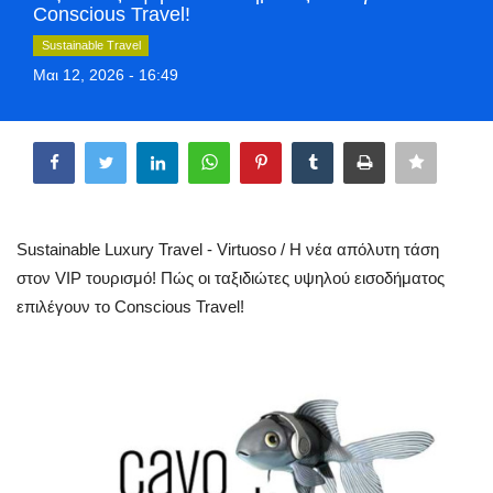
Conscious Travel!
Style Adorés
Sustainable Travel
Μαι 12, 2026 - 16:49
Entertainment
Share
Arts & Culture
Mykonos
Mykonos Ticker TV
Sustainable Luxury Travel - Virtuoso / Η νέα απόλυτη τάση
στον VIP τουρισμό! Πώς οι ταξιδιώτες υψηλού εισοδήματος
Sport
επιλέγουν το Conscious Travel!
Sustainability
Health
In Pictures