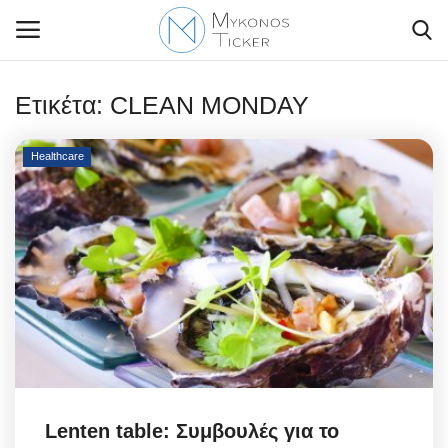
Ετικέτα:
CLEAN MONDAY
Healthcare
Contact Us
Politique
Business
Travel
World
Greece
Lenten table: Συμβουλές για το