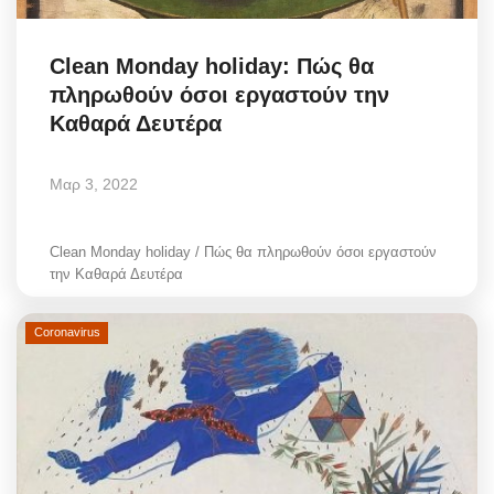
Science & Tech
Clean Monday holiday: Πώς θα
Aegean Islands
πληρωθούν όσοι εργαστούν την
Καθαρά Δευτέρα
Σεβασμιώτατος Δωρόθεος Β’
Μαρ 3, 2022
Cost Of Living Crisis
Clean Monday holiday / Πώς θα πληρωθούν όσοι εργαστούν
Opinion + Analysis
την Καθαρά Δευτέρα
L’Art des Sens
Coronavirus
All News
Local Elections 2023
About