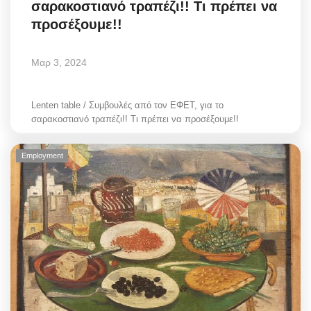
σαρακοστιανό τραπέζι!! Τι πρέπει να
Style Adorés
προσέξουμε!!
Entertainment
Μαρ 3, 2024
Arts & Culture
Lenten table / Συμβουλές από τον ΕΦΕΤ, για το
Mykonos
σαρακοστιανό τραπέζι!! Τι πρέπει να προσέξουμε!!
Mykonos Ticker TV
Employment
Sport
Sustainability
Health
In Pictures