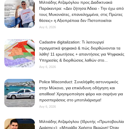
Μιλτιάδης Ατζαμόγλου προς Διαδικτυακά
Παράκεντρα: «Δεν ζήτησα Άδεια - Την έχω από
τους Μυκονιάτες, επανειλημμένα, στις Πρώτες
θέσεις» η Αξιοπρέπεια δεν Πιστοποιείται
Αυγ 6, 2026
Cadastre digitalization: Τι λειτουργεί
πραγματικά ψηφιακά & πώς διορθώνονται τα
λάθη! 11 ερωτήσεις + απαντήσεις για Ψηφιακές
Υπηρεσίες & διορθώσεις λαθών στο...
Αυγ 6, 2026
Police Misconduct: Συνελήφθη αστυνομικός
στην Μύκονο, για επικίνδυνη οδήγηση και
απείθεια! Χρησιμοποίησε φάρο και σειρήνα για
προσπεράσεις στο μποτιλιάρισμα!
Αυγ 6, 2026
Μιλτιάδης Ατζαμόγλου (Ιδρυτής «Πρωτοβουλία
Δράσης»): «Μπράβο Χρήστο Βερώνη! Όταν