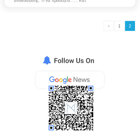
ανακοίνωσης. Τι να προσέξετε...... Κατ
‹
1
2