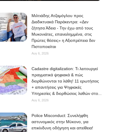
Μιλτιάδης Ατζαμόγλου προς
Διαδικτυακά Παράκεντρα: «Δεν
ζήτησα Άδεια - Την έχω από τους
Μυκονιάτες, επανειλημμένα, στις
Πρώτες θέσεις» η Αξιοπρέπεια δεν
Πιστοποιείται
Αυγ 6, 2026
Cadastre digitalization: Τι λειτουργεί
πραγματικά ψηφιακά & πώς
διορθώνονται τα λάθη! 11 ερωτήσεις
+ απαντήσεις για Ψηφιακές
Υπηρεσίες & διορθώσεις λαθών στο...
Αυγ 6, 2026
Police Misconduct: Συνελήφθη
αστυνομικός στην Μύκονο, για
επικίνδυνη οδήγηση και απείθεια!