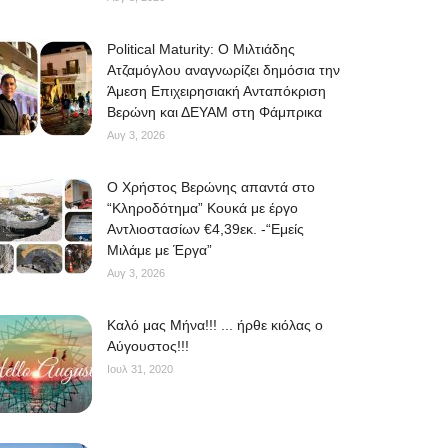
Political Maturity: Ο Μιλτιάδης
Ατζαμόγλου αναγνωρίζει δημόσια την
Άμεση Επιχειρησιακή Ανταπόκριση
Βερώνη και ΔΕΥΑΜ στη Φάμπρικα
Αυγ 3, 2026
O Χρήστος Βερώνης απαντά στο
“Κληροδότημα” Κουκά με έργο
Αντλιοστασίων €4,39εκ. -“Εμείς
Μιλάμε με Έργα”
Αυγ 3, 2026
Kαλό μας Μήνα!!! ... ήρθε κιόλας ο
Αύγουστος!!!
Ιουλ 31, 2020