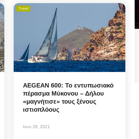
Travel
 Πώς
Municipal Council Mykonos: Η
κομβική ανασυγκρότηση
Διοικήσεων...
Αυγ 7, 2026
AEGEAN 600: Το εντυπωσιακό
πέρασμα Μύκονου – Δήλου
ει το
Mykonos Ticker | Δημοτικό Συμβούλιο Μυκόνου
«μαγνήτισε» τους ξένους
07/08/2026: Ψηφοφορία για αναμόρφωση...
ιστιοπλόους
Ιουν 28, 2021