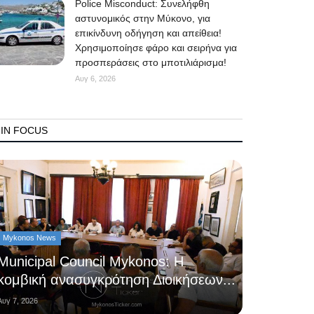
Police Misconduct: Συνελήφθη
αστυνομικός στην Μύκονο, για
επικίνδυνη οδήγηση και απείθεια!
Χρησιμοποίησε φάρο και σειρήνα για
προσπεράσεις στο μποτιλιάρισμα!
Αυγ 6, 2026
IN FOCUS
Mykonos News
Municipal Council Mykonos: Η
κομβική ανασυγκρότηση Διοικήσεων...
Αυγ 7, 2026