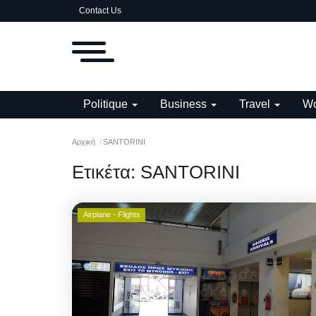
Contact Us
Politique
Business
Travel
Wo
Αρχική
SANTORINI
Ετικέτα:
SANTORINI
Airplane - Flights