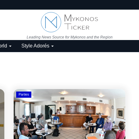
Leading News Source for Mykonos and the Region
rld
Style Adorés
Parties