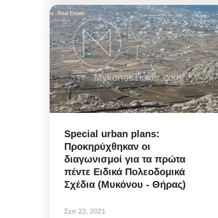
Real Estate
Infrastructure Resilience:
η στρατηγική της ΔΕΥΑΜ
μετατρέπει...
Αυγ 5, 2026
Special urban plans:
Προκηρύχθηκαν οι
Η πολιτική στρατηγική της ΔΕΥΑΜ μετατρέπ
διαγωνισμοί για τα πρώτα
αντλιοστάσιο Αλευκάνδρας σε υπόδειγμα...
πέντε Ειδικά Πολεοδομικά
Σχέδια (Μυκόνου - Θήρας)
Σεπ 22, 2021