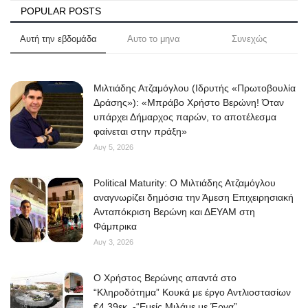
POPULAR POSTS
Αυτή την εβδομάδα
Αυτο το μηνα
Συνεχώς
Μιλτιάδης Ατζαμόγλου (Ιδρυτής «Πρωτοβουλία
Δράσης»): «Μπράβο Χρήστο Βερώνη! Όταν
υπάρχει Δήμαρχος παρών, το αποτέλεσμα
φαίνεται στην πράξη»
Αυγ 5, 2026
Political Maturity: Ο Μιλτιάδης Ατζαμόγλου
αναγνωρίζει δημόσια την Άμεση Επιχειρησιακή
Ανταπόκριση Βερώνη και ΔΕΥΑΜ στη
Φάμπρικα
Αυγ 3, 2026
O Χρήστος Βερώνης απαντά στο
“Κληροδότημα” Κουκά με έργο Αντλιοστασίων
€4,39εκ. -“Εμείς Μιλάμε με Έργα”