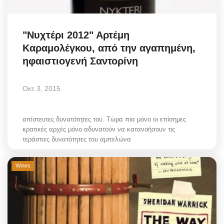
Science & Tech
"Νυχτέρι 2012" Αρτέμη
Aegean Islands
Καραμολέγκου, από την αγαπημένη,
ηφαιστιογενή Σαντορίνη
Σεβασμιώτατος Δωρόθεος Β’
Οκτ 3, 2015
Cost Of Living Crisis
Opinion + Analysis
απίστευτες δυνατότητες του. Τώρα πια μόνο οι επίσημες
κρατικές αρχές μόνο αδυνατούν να κατανοήσουν τις
τεράστιες δυνατότητες του αμπελώνα
L’Art des Sens
Wines
All News
Local Elections 2023
About