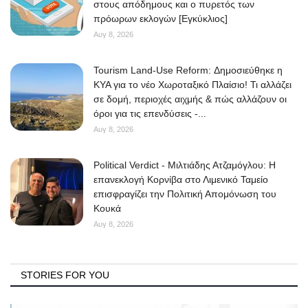
στους απόδημους και ο πυρετός των
πρόωρων εκλογών [Εγκύκλιος]
Αυγ 8, 2026
Tourism Land-Use Reform: Δημοσιεύθηκε η
ΚΥΑ για το νέο Χωροταξικό Πλαίσιο! Τι αλλάζει
σε δομή, περιοχές αιχμής & πώς αλλάζουν οι
όροι για τις επενδύσεις -...
Αυγ 8, 2026
Political Verdict - Μιλτιάδης Ατζαμόγλου: Η
επανεκλογή Κορνίβα στο Λιμενικό Ταμείο
επισφραγίζει την Πολιτική Απομόνωση του
Κουκά
Αυγ 8, 2026
STORIES FOR YOU