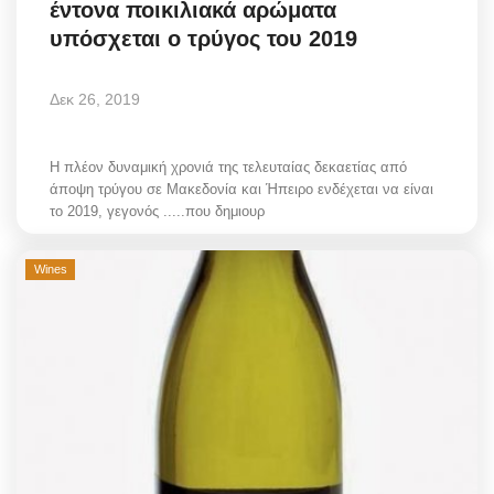
έντονα ποικιλιακά αρώματα
Style Adorés
υπόσχεται ο τρύγος του 2019
Entertainment
Δεκ 26, 2019
Arts & Culture
Η πλέον δυναμική χρονιά της τελευταίας δεκαετίας από
Mykonos
άποψη τρύγου σε Μακεδονία και Ήπειρο ενδέχεται να είναι
το 2019, γεγονός .....που δημιουρ
Mykonos Ticker TV
Wines
Sport
Sustainability
Health
In Pictures