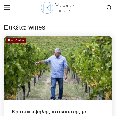
Ετικέτα:
wines
Food & Wine
Contact Us
Politique
Business
Travel
World
Greece
Κρασιά υψηλής απόλαυσης με