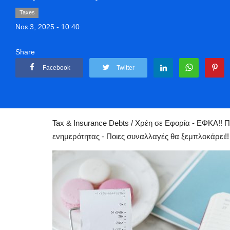
Taxes
Νοε 3, 2025 - 10:40
Share
Facebook
Twitter
Αρχική
Business
Taxes
Tax & Insurance Debts: Χρέη σε Εφορία 
Tax & Insurance Debts / Χρέη σε Εφορία - ΕΦΚΑ!! Π
ενημερότητας - Ποιες συναλλαγές θα ξεμπλοκάρει!!