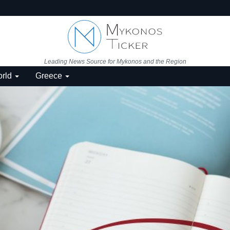
Leading News Source for Mykonos and the Region
rld
Greece