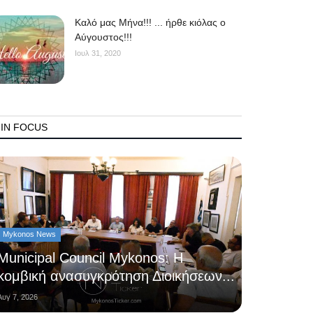
Kαλό μας Μήνα!!! ... ήρθε κιόλας ο
Αύγουστος!!!
Ιουλ 31, 2020
IN FOCUS
Mykonos News
Municipal Council Mykonos: Η
κομβική ανασυγκρότηση Διοικήσεων...
Αυγ 7, 2026