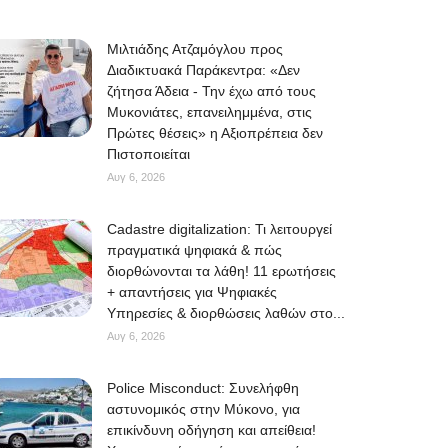
Μιλτιάδης Ατζαμόγλου προς
Διαδικτυακά Παράκεντρα: «Δεν
ζήτησα Άδεια - Την έχω από τους
Μυκονιάτες, επανειλημμένα, στις
Πρώτες θέσεις» η Αξιοπρέπεια δεν
Πιστοποιείται
Αυγ 6, 2026
Cadastre digitalization: Τι λειτουργεί
πραγματικά ψηφιακά & πώς
διορθώνονται τα λάθη! 11 ερωτήσεις
+ απαντήσεις για Ψηφιακές
Υπηρεσίες & διορθώσεις λαθών στο...
Αυγ 6, 2026
Police Misconduct: Συνελήφθη
αστυνομικός στην Μύκονο, για
επικίνδυνη οδήγηση και απείθεια!