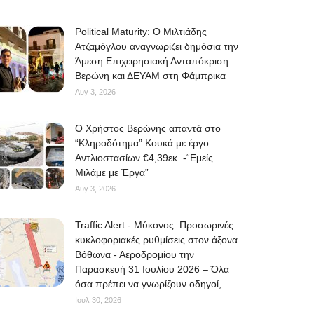
Political Maturity: Ο Μιλτιάδης
Ατζαμόγλου αναγνωρίζει δημόσια την
Άμεση Επιχειρησιακή Ανταπόκριση
Βερώνη και ΔΕΥΑΜ στη Φάμπρικα
Αυγ 3, 2026
O Χρήστος Βερώνης απαντά στο
“Κληροδότημα” Κουκά με έργο
Αντλιοστασίων €4,39εκ. -“Εμείς
Μιλάμε με Έργα”
Αυγ 3, 2026
Traffic Alert - Μύκονος: Προσωρινές
κυκλοφοριακές ρυθμίσεις στον άξονα
Βόθωνα - Αεροδρομίου την
Παρασκευή 31 Ιουλίου 2026 – Όλα
όσα πρέπει να γνωρίζουν οδηγοί,...
Ιουλ 30, 2026