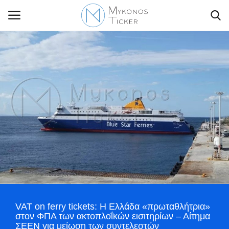
Contact Us
Politique
Business
Travel
World
VAT on ferry tickets: Η Ελλάδα «πρωταθλήτρια»
Style Adorés
στον ΦΠΑ των ακτοπλοΐκών εισιτηρίων – Αίτημα
ΣΕΕΝ για μείωση των συντελεστών