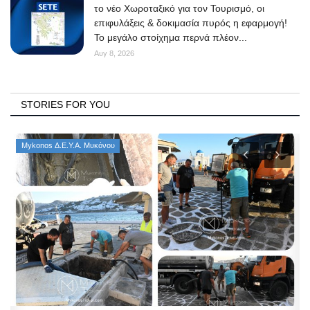
το νέο Χωροταξικό για τον Τουρισμό, οι
επιφυλάξεις & δοκιμασία πυρός η εφαρμογή!
Το μεγάλο στοίχημα περνά πλέον...
Αυγ 8, 2026
STORIES FOR YOU
Mykonos Δ.Ε.Υ.Α. Μυκόνου