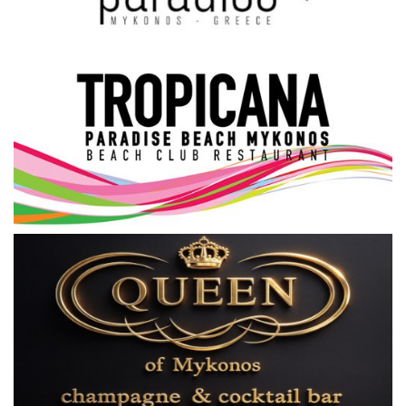
Science & Tech
Aegean Islands
Σεβασμιώτατος Δωρόθεος Β’
Cost Of Living Crisis
Opinion + Analysis
L’Art des Sens
All News
Local Elections 2023
About