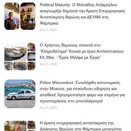
Political Maturity: Ο Μιλτιάδης Ατζαμόγλου
αναγνωρίζει δημόσια την Άμεση Επιχειρησιακή
Ανταπόκριση Βερώνη και ΔΕΥΑΜ στη
Φάμπρικα
Αυγ 3, 2026
O Χρήστος Βερώνης απαντά στο
“Κληροδότημα” Κουκά με έργο Αντλιοστασίων
€4,39εκ. -“Εμείς Μιλάμε με Έργα”
Αυγ 3, 2026
Police Misconduct: Συνελήφθη αστυνομικός
στην Μύκονο, για επικίνδυνη οδήγηση και
απείθεια! Χρησιμοποίησε φάρο και σειρήνα για
προσπεράσεις στο μποτιλιάρισμα!
Αυγ 6, 2026
Η άμεση επιχειρησιακή ανταπόκριση της
Διοίκησης Βερώνη στη Φάμπρικα μετατρέπει