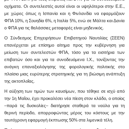
οχήματα. Οι συντελεστές αυτοί είναι οι υψηλότεροι στην Ε.Ε.,
με χώρες όπως η Ισπανία και η Φινλανδία να εφαρμόζουν
ΦΠΑ 10%, η Σουηδία 6%, η Ιταλία 5%, ενώ σε Μάλτα και Δανία
ο ΦΠΑ για τις θαλάσσιες μεταφορές είναι μηδενικός.
Ο Σύνδεσμος Επιχειρήσεων Επιβατηγού Ναυτιλίας (ΣΕΕΝ)
επανέρχεται με επίσημο αίτημα προς την κυβέρνηση για
μείωση των συντελεστών ΦΠΑ, τόσο για τα εισιτήρια των
επιβατών όσο και για τα συνοδευόμενα Ι.Χ., τονίζοντας την
ανάγκη επαναξιολόγησης της φορολογικής πολιτικής στο
πλαίσιο μιας ευρύτερης στρατηγικής για τη βιώσιμη ανάπτυξη
της ακτοπλοΐας.
Η αύξηση των τιμών των καυσίμων, που τέθηκε σε ισχύ από
την 1η Μαΐου, έχει προκαλέσει νέα πίεση στον κλάδο, ο οποίος
–παρά τις δυσκολίες– διατήρησε σταθερά τα ναύλα για τη
θερινή περίοδο, απορροφώντας μέρος του κόστους με την
ταυτόχρονη εφαρμογή έκπτωσης 50% στα λιμενικά τέλη.