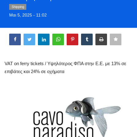
Greece
Shipping
Μαι 5, 2025 - 11:02
Entertainment
Share
Arts & Culture
Mykonos
VAT on ferry tickets / Υψηλότερος ΦΠΑ στην Ε.Ε. με 13% σε
Mykonos Ticker TV
επιβάτες και 24% σε οχήματα
Sport
Health
Sustainability
In Pictures