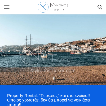
Contact Us
Politique
Business
Travel
World
Property Rental: “Τειρεσίας” και στα ενοίκια!!
Greece
Όποιος χρωστάει δεν θα μπορεί να νοικιάσει
τίποτα!!