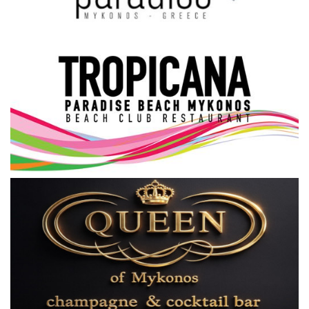
Science & Tech
Aegean Islands
Σεβασμιώτατος Δωρόθεος Β’
Cost Of Living Crisis
Opinion + Analysis
L’Art des Sens
All News
Local Elections 2023
About