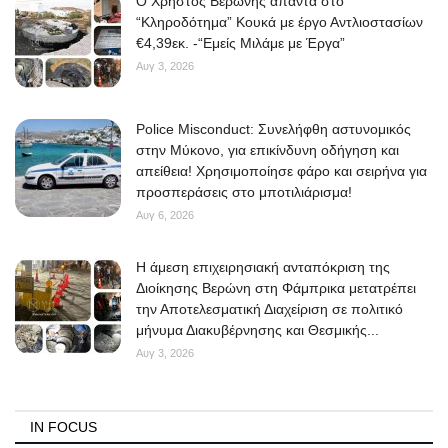
O Χρήστος Βερώνης απαντά στο
“Κληροδότημα” Κουκά με έργο Αντλιοστασίων
€4,39εκ. -“Εμείς Μιλάμε με Έργα”
Αυγ 3, 2026
Police Misconduct: Συνελήφθη αστυνομικός
στην Μύκονο, για επικίνδυνη οδήγηση και
απείθεια! Χρησιμοποίησε φάρο και σειρήνα για
προσπεράσεις στο μποτιλιάρισμα!
Αυγ 6, 2026
Η άμεση επιχειρησιακή ανταπόκριση της
Διοίκησης Βερώνη στη Φάμπρικα μετατρέπει
την Αποτελεσματική Διαχείριση σε πολιτικό
μήνυμα Διακυβέρνησης και Θεσμικής...
Αυγ 3, 2026
IN FOCUS