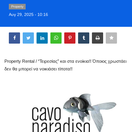
Style Adorés
Property
Αυγ 29, 2025 - 10:16
Entertainment
Share
Arts & Culture
Mykonos
Property Rental / “Τειρεσίας” και στα ενοίκια!! Όποιος χρωστάει
Mykonos Ticker TV
δεν θα μπορεί να νοικιάσει τίποτα!!
Sport
Sustainability
Health
In Pictures