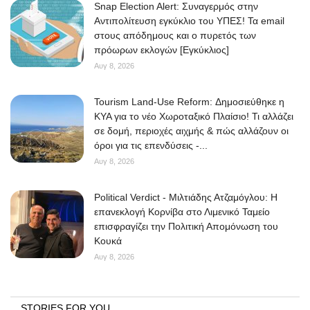
Snap Election Alert: Συναγερμός στην
Αντιπολίτευση εγκύκλιο του ΥΠΕΣ! Τα email
στους απόδημους και ο πυρετός των
πρόωρων εκλογών [Εγκύκλιος]
Αυγ 8, 2026
Tourism Land-Use Reform: Δημοσιεύθηκε η
ΚΥΑ για το νέο Χωροταξικό Πλαίσιο! Τι αλλάζει
σε δομή, περιοχές αιχμής & πώς αλλάζουν οι
όροι για τις επενδύσεις -...
Αυγ 8, 2026
Political Verdict - Μιλτιάδης Ατζαμόγλου: Η
επανεκλογή Κορνίβα στο Λιμενικό Ταμείο
επισφραγίζει την Πολιτική Απομόνωση του
Κουκά
Αυγ 8, 2026
STORIES FOR YOU