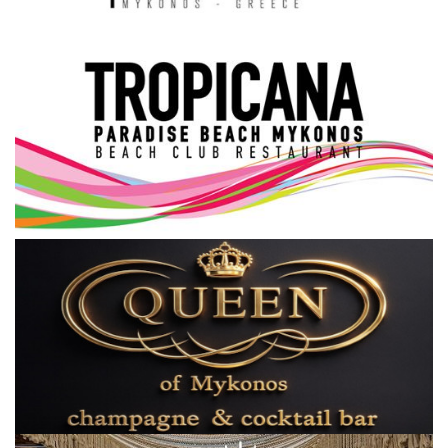
Science & Tech
Aegean Islands
Σεβασμιώτατος Δωρόθεος Β’
Cost Of Living Crisis
Opinion + Analysis
L’Art des Sens
All News
Local Elections 2023
About