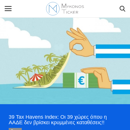
Contact Us
Politique
Business
Travel
World
39 Tax Havens Index: Οι 39 χώρες όπου η
Greece
ΑΑΔΕ δεν βρίσκει κρυμμένες καταθέσεις!!