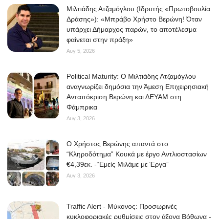
Μιλτιάδης Ατζαμόγλου (Ιδρυτής «Πρωτοβουλία
Δράσης»): «Μπράβο Χρήστο Βερώνη! Όταν
υπάρχει Δήμαρχος παρών, το αποτέλεσμα
φαίνεται στην πράξη»
Αυγ 5, 2026
Political Maturity: Ο Μιλτιάδης Ατζαμόγλου
αναγνωρίζει δημόσια την Άμεση Επιχειρησιακή
Ανταπόκριση Βερώνη και ΔΕΥΑΜ στη
Φάμπρικα
Αυγ 3, 2026
O Χρήστος Βερώνης απαντά στο
“Κληροδότημα” Κουκά με έργο Αντλιοστασίων
€4,39εκ. -“Εμείς Μιλάμε με Έργα”
Αυγ 3, 2026
Traffic Alert - Μύκονος: Προσωρινές
κυκλοφοριακές ρυθμίσεις στον άξονα Βόθωνα -