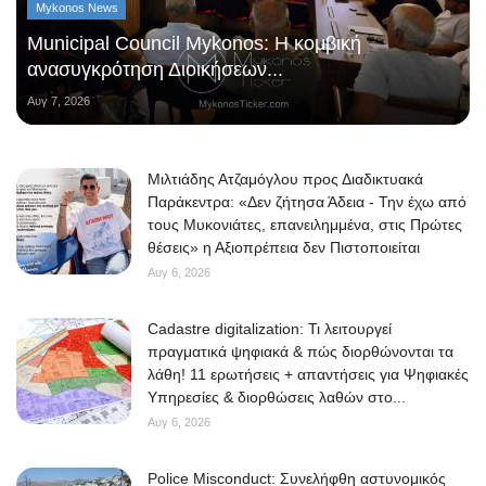
Mykonos News
Municipal Council Mykonos: Η κομβική
ανασυγκρότηση Διοικήσεων...
Αυγ 7, 2026
Μιλτιάδης Ατζαμόγλου προς Διαδικτυακά
Παράκεντρα: «Δεν ζήτησα Άδεια - Την έχω από
τους Μυκονιάτες, επανειλημμένα, στις Πρώτες
θέσεις» η Αξιοπρέπεια δεν Πιστοποιείται
Αυγ 6, 2026
Cadastre digitalization: Τι λειτουργεί
πραγματικά ψηφιακά & πώς διορθώνονται τα
λάθη! 11 ερωτήσεις + απαντήσεις για Ψηφιακές
Υπηρεσίες & διορθώσεις λαθών στο...
Αυγ 6, 2026
Police Misconduct: Συνελήφθη αστυνομικός