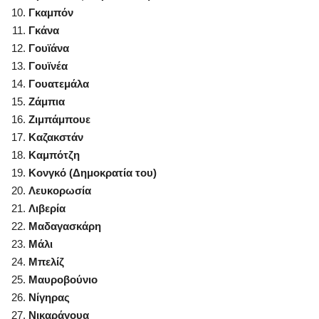
Γκαμπόν
Γκάνα
Γουϊάνα
Γουϊνέα
Γουατεμάλα
Ζάμπια
Ζιμπάμπουε
Καζακστάν
Καμπότζη
Κονγκό (Δημοκρατία του)
Λευκορωσία
Λιβερία
Μαδαγασκάρη
Μάλι
Μπελίζ
Μαυροβούνιο
Νίγηρας
Νικαράγουα