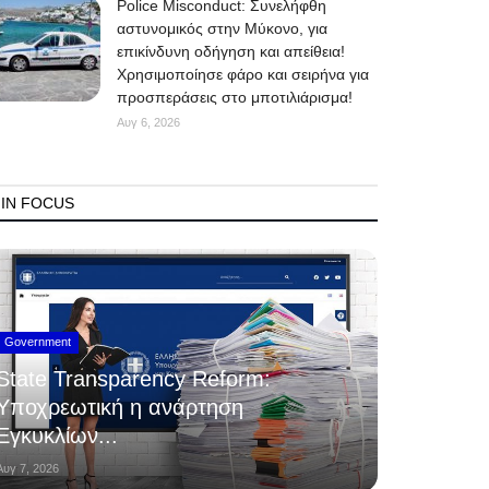
Police Misconduct: Συνελήφθη
αστυνομικός στην Μύκονο, για
επικίνδυνη οδήγηση και απείθεια!
Χρησιμοποίησε φάρο και σειρήνα για
προσπεράσεις στο μποτιλιάρισμα!
Αυγ 6, 2026
IN FOCUS
Government
State Transparency Reform:
Υποχρεωτική η ανάρτηση
Εγκυκλίων...
Αυγ 7, 2026