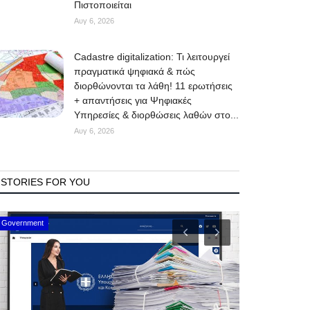
Πιστοποιείται
Αυγ 6, 2026
Cadastre digitalization: Τι λειτουργεί
πραγματικά ψηφιακά & πώς
διορθώνονται τα λάθη! 11 ερωτήσεις
+ απαντήσεις για Ψηφιακές
Υπηρεσίες & διορθώσεις λαθών στο...
Αυγ 6, 2026
STORIES FOR YOU
Mykonos Events
Mykonos News