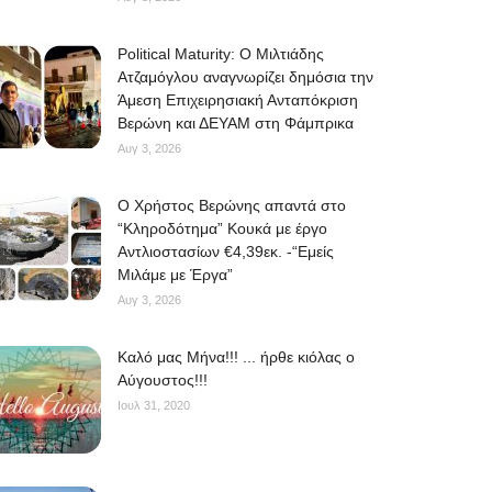
Political Maturity: Ο Μιλτιάδης
Ατζαμόγλου αναγνωρίζει δημόσια την
Άμεση Επιχειρησιακή Ανταπόκριση
Βερώνη και ΔΕΥΑΜ στη Φάμπρικα
Αυγ 3, 2026
O Χρήστος Βερώνης απαντά στο
“Κληροδότημα” Κουκά με έργο
Αντλιοστασίων €4,39εκ. -“Εμείς
Μιλάμε με Έργα”
Αυγ 3, 2026
Kαλό μας Μήνα!!! ... ήρθε κιόλας ο
Αύγουστος!!!
Ιουλ 31, 2020