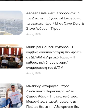
Aegean Gale Alert: Σφοδροί άνεμοι
τον Δεκαπενταύγουστο! Ενισχύονται
τα μελτέμια, έως 7 bf σε Cavo Doro &
Στενό Άνδρου - Τήνου!
Αυγ 7, 2026
Municipal Council Mykonos: Η
κομβική ανασυγκρότηση Διοικήσεων
σε ΔΕΥΑΜ & Λιμενικό Ταμείο - Η
καθοριστική δημοσιονομική
αναμόρφωση του ΔΛΤΜ
Αυγ 7, 2026
Μιλτιάδης Ατζαμόγλου προς
Διαδικτυακά Παράκεντρα: «Δεν
ζήτησα Άδεια - Την έχω από τους
Μυκονιάτες, επανειλημμένα, στις
Πρώτες θέσεις» η Αξιοπρέπεια δεν