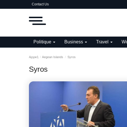
Contact Us
Politique
Business
Travel
Wo
Αρχική
Aegean Islands
Syros
Syros