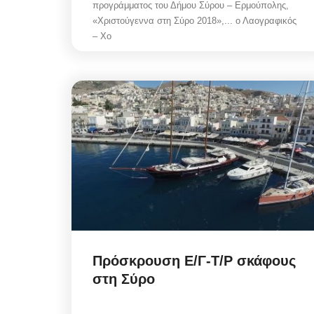
προγράμματος του Δήμου Σύρου – Ερμούπολης,
«Χριστούγεννα στη Σύρο 2018»,... ο Λαογραφικός
– Χο
Πρόσκρουση Ε/Γ-Τ/Ρ σκάφους
στη Σύρο