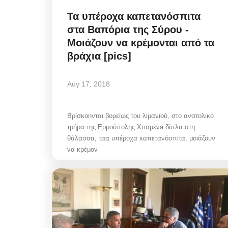
Τα υπέροχα καπετανόσπιτα
στα Βαπόρια της Σύρου -
Μοιάζουν να κρέμονται από τα
βράχια [pics]
Police Misconduct: Συνελ
αστυνομικός στην Μύκονο
για...
Αυγ 17, 2018
Αυγ 6, 2026
Βρίσκonνται βορείως του λιμανιού, στο ανατολικό
τμήμα της Ερμούπολης.Χτισμένa δίπλα στη
θάλασσα, ταα υπέροχα καπετανόσπιτα, μοιάζουν
Police Misconduct / Στην Μύκονο, συνελήφ
να κρέμον
αστυνομικός, που υπηρετεί στη Γενική...