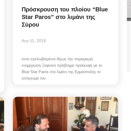
Πρόσκρουση του πλοίου “Blue
Star Paros” στο λιμάνι της
Σύρου
ήφθη
State Transparency Reform:
,
Υποχρεωτική η ανάρτηση
Αυγ 11, 2018
Εγκυκλίων...
είναι εγκλωβισμένοι δίχως την παραμικρή
Αυγ 7, 2026
ενημέρωση Ξαφνικό πρόβλημα προέκυψε με το
Blue Star Paros στο λιμάνι της Ερμούπολης το
απόγευμα του
θη
State Transparency Reform / Υποχρεωτική η
ανάρτηση Εγκυκλίων από 1η Οκτωβρίου! Ό,τι...