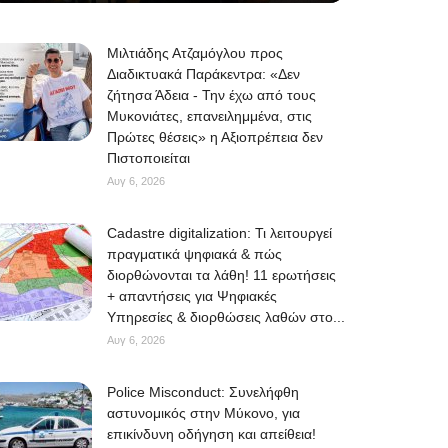
Μιλτιάδης Ατζαμόγλου προς
Διαδικτυακά Παράκεντρα: «Δεν
ζήτησα Άδεια - Την έχω από τους
Μυκονιάτες, επανειλημμένα, στις
Πρώτες θέσεις» η Αξιοπρέπεια δεν
Πιστοποιείται
Αυγ 6, 2026
Cadastre digitalization: Τι λειτουργεί
πραγματικά ψηφιακά & πώς
διορθώνονται τα λάθη! 11 ερωτήσεις
+ απαντήσεις για Ψηφιακές
Υπηρεσίες & διορθώσεις λαθών στο...
Αυγ 6, 2026
Police Misconduct: Συνελήφθη
αστυνομικός στην Μύκονο, για
επικίνδυνη οδήγηση και απείθεια!