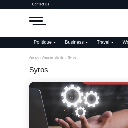
Contact Us
Politique
Business
Travel
Wo
Αρχική
Aegean Islands
Syros
Syros