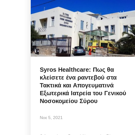
Infrastructure Resilience:
η στρατηγική της ΔΕΥΑΜ
μετατρέπει...
Syros Healthcare: Πως θα
Αυγ 5, 2026
κλείσετε ένα ραντεβού στα
Τακτικά και Απογευματινά
Η πολιτική στρατηγική της ΔΕΥΑΜ μετατρέπ
Εξωτερικά Ιατρεία του Γενικού
αντλιοστάσιο Αλευκάνδρας σε υπόδειγμα...
Νοσοκομείου Σύρου
Νοε 5, 2021