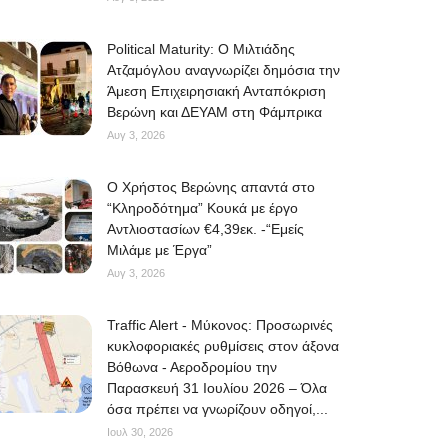
Political Maturity: Ο Μιλτιάδης
Ατζαμόγλου αναγνωρίζει δημόσια την
Άμεση Επιχειρησιακή Ανταπόκριση
Βερώνη και ΔΕΥΑΜ στη Φάμπρικα
Αυγ 3, 2026
O Χρήστος Βερώνης απαντά στο
“Κληροδότημα” Κουκά με έργο
Αντλιοστασίων €4,39εκ. -“Εμείς
Μιλάμε με Έργα”
Αυγ 3, 2026
Traffic Alert - Μύκονος: Προσωρινές
κυκλοφοριακές ρυθμίσεις στον άξονα
Βόθωνα - Αεροδρομίου την
Παρασκευή 31 Ιουλίου 2026 – Όλα
όσα πρέπει να γνωρίζουν οδηγοί,...
Ιουλ 30, 2026