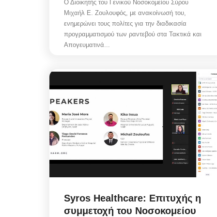
Ο Διοικητής του Γενικού Νοσοκομείου Σύρου
Μιχαήλ Ε. Ζουλουφός, με ανακοίνωσή του,
ενημερώνει τους πολίτες για την διαδικασία
προγραμματισμού των ραντεβού στα Τακτικά και
Απογευματινά...
Syros Healthcare: Επιτυχής η
συμμετοχή του Νοσοκομείου