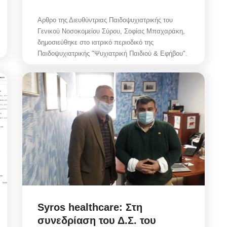
Αρθρο της Διευθύντριας Παιδοψυχιατρικής του
Γενικού Νοσοκομείου Σύρου, Σοφίας Μπαχαράκη,
δημοσιεύθηκε στο ιατρικό περιοδικό της
Παιδοψυχιατρικής "Ψυχιατρική Παιδιού & Εφήβου".
Syros healthcare: Στη
συνεδρίαση του Δ.Σ. του