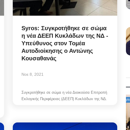
Syros: Συγκροτήθηκε σε σώμα
η νέα ΔΕΕΠ Κυκλάδων της ΝΔ -
Υπεύθυνος στον Τομέα
Αυτοδιοίκησης ο Αντώνης
Κουσαθανάς
Νοε 8, 2021
Συγκροτήθηκε σε σώμα η νέα Διοικούσα Επιτροπή
Εκλογικής Περιφέρειας (ΔΕΕΠ) Κυκλάδων της ΝΔ.
Mykonos News