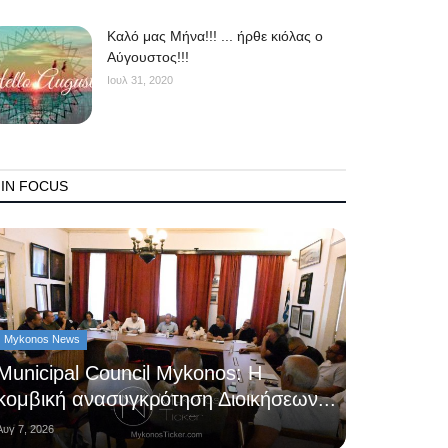
Kαλό μας Μήνα!!! ... ήρθε κιόλας ο
Αύγουστος!!!
Ιουλ 31, 2020
IN FOCUS
Mykonos News
Municipal Council Mykonos: Η
κομβική ανασυγκρότηση Διοικήσεων...
Αυγ 7, 2026