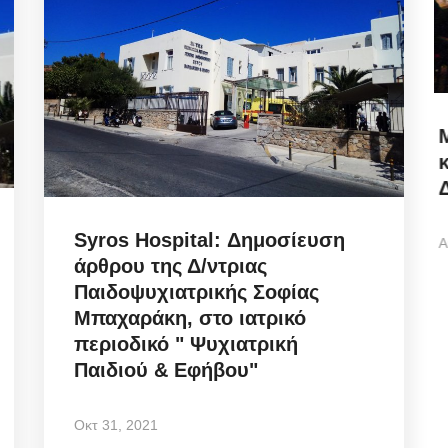
 Πώς
Municipal Council Mykonos: Η
κομβική ανασυγκρότηση
Διοικήσεων...
Syros Hospital: Δημοσίευση
Αυγ 7, 2026
άρθρου της Δ/ντριας
Παιδοψυχιατρικής Σοφίας
ει το
Mykonos Ticker | Δημοτικό Συμβούλιο Μυκόνου
Μπαχαράκη, στο ιατρικό
07/08/2026: Ψηφοφορία για αναμόρφωση...
περιοδικό " Ψυχιατρική
Παιδιού & Εφήβου"
Οκτ 31, 2021