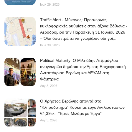
Ιουλ 29, 2026
Traffic Alert - Μύκονος: Προσωρινές
κυκλοφοριακές ρυθμίσεις στον άξονα Βόθωνα -
Αεροδρομίου την Παρασκευή 31 Ιουλίου 2026
– Όλα όσα πρέπει να γνωρίζουν οδηγοί,...
Ιουλ 30, 2026
Political Maturity: Ο Μιλτιάδης Ατζαμόγλου
αναγνωρίζει δημόσια την Άμεση Επιχειρησιακή
Ανταπόκριση Βερώνη και ΔΕΥΑΜ στη
Φάμπρικα
Αυγ 3, 2026
O Χρήστος Βερώνης απαντά στο
“Κληροδότημα” Κουκά με έργο Αντλιοστασίων
€4,39εκ. -“Εμείς Μιλάμε με Έργα”
Αυγ 3, 2026