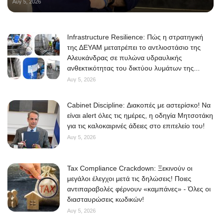
Αυγ 5, 2026
Infrastructure Resilience: Πώς η στρατηγική
της ΔΕΥΑΜ μετατρέπει το αντλιοστάσιο της
Αλευκάνδρας σε πυλώνα υδραυλικής
ανθεκτικότητας του δικτύου λυμάτων της...
Αυγ 5, 2026
Cabinet Discipline: Διακοπές με αστερίσκο! Να
είναι alert όλες τις ημέρες, η οδηγία Μητσοτάκη
για τις καλοκαιρινές άδειες στο επιτελείο του!
Αυγ 5, 2026
Tax Compliance Crackdown: Ξεκινούν οι
μεγάλοι έλεγχοι μετά τις δηλώσεις! Ποιες
αντιπαραβολές φέρνουν «καμπάνες» - Όλες οι
διασταυρώσεις κωδικών!
Αυγ 5, 2026