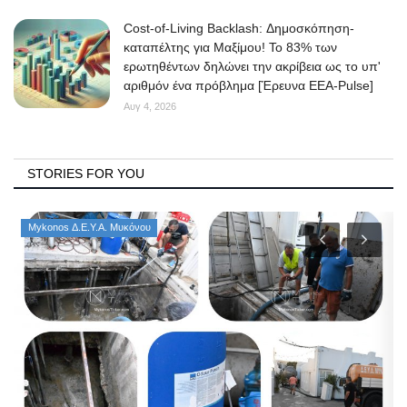
Cost-of-Living Backlash: Δημοσκόπηση-
καταπέλτης για Μαξίμου! Το 83% των
ερωτηθέντων δηλώνει την ακρίβεια ως το υπ'
αριθμόν ένα πρόβλημα [Έρευνα ΕΕΑ-Pulse]
Αυγ 4, 2026
STORIES FOR YOU
Mykonos Δ.Ε.Υ.Α. Μυκόνου