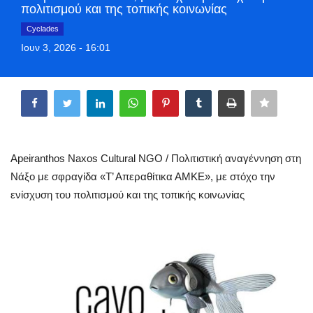
πολιτισμού και της τοπικής κοινωνίας
Style Adorés
Cyclades
Ιουν 3, 2026 - 16:01
Entertainment
Share
Arts & Culture
Mykonos
Mykonos Ticker TV
Apeiranthos Naxos Cultural NGO / Πολιτιστική αναγέννηση στη
Νάξο με σφραγίδα «Τ’ Απεραθίτικα ΑΜΚΕ», με στόχο την
Sport
ενίσχυση του πολιτισμού και της τοπικής κοινωνίας
Health
Sustainability
In Pictures