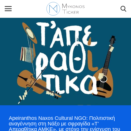
Contact Us
Politique
Business
Travel
World
Apeiranthos Naxos Cultural NGO: Πολιτιστική
Greece
αναγέννηση στη Νάξο με σφραγίδα «Τ’
Απεραθίτικα ΑΜΚΕ», με στόχο την ενίσχυση του