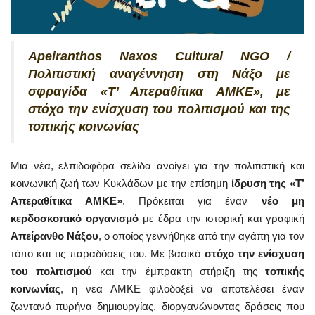
Apeiranthos Naxos Cultural NGO /
Πολιτιστική αναγέννηση στη Νάξο με
σφραγίδα «Τ’ Απεραθίτικα ΑΜΚΕ», με
στόχο την ενίσχυση του πολιτισμού και της
τοπικής κοινωνίας
Μια νέα, ελπιδοφόρα σελίδα ανοίγει για την πολιτιστική και
κοινωνική ζωή των Κυκλάδων με την επίσημη
ίδρυση της «Τ’
Απεραθίτικα ΑΜΚΕ»
. Πρόκειται για έναν
νέο μη
κερδοσκοπικό οργανισμό
με έδρα την ιστορική και γραφική
Απείρανθο Νάξου
, ο οποίος γεννήθηκε από την αγάπη για τον
τόπο και τις παραδόσεις του. Με βασικό
στόχο την ενίσχυση
του πολιτισμού
και την έμπρακτη στήριξη της
τοπικής
κοινωνίας
, η νέα ΑΜΚΕ φιλοδοξεί να αποτελέσει έναν
ζωντανό πυρήνα δημιουργίας, διοργανώνοντας δράσεις που