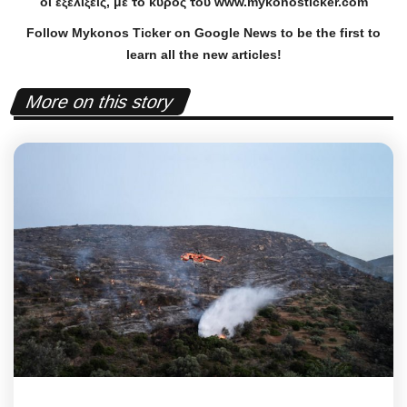
οι εξελίξεις, με το κύρος του
www
.
mykonosticker
.
com
Follow Mykonos Ticker on
Google News
to be the first to
learn all the new articles!
More on this story