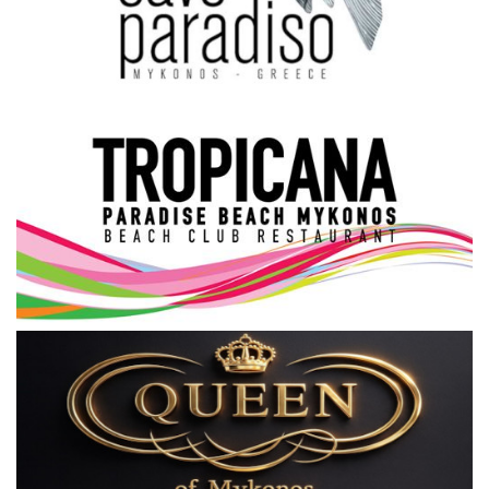
Science & Tech
Aegean Islands
Σεβασμιώτατος Δωρόθεος Β’
Cost Of Living Crisis
Opinion + Analysis
L’Art des Sens
Local Elections 2023
All News
About