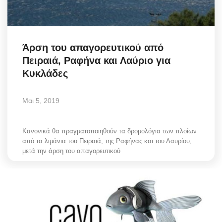
Science & Tech
Aegean Islands
Άρση του απαγορευτικού από
Πειραιά, Ραφήνα και Λαύριο για
Σεβασμιώτατος Δωρόθεος Β’
Κυκλάδες
Cost Of Living Crisis
Μαι 5, 2019
Opinion + Analysis
Κανονικά θα πραγματοποιηθούν τα δρομολόγια των πλοίων
L’Art des Sens
από τα λιμάνια του Πειραιά, της Ραφήνας και του Λαυρίου,
μετά την άρση του απαγορευτικού
All News
Local Elections 2023
About