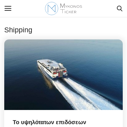
Shipping
Contact Us
Politique
Business
Travel
World
Greece
Το υψηλότατων επιδόσεων