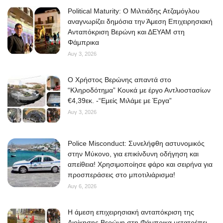
Political Maturity: Ο Μιλτιάδης Ατζαμόγλου
αναγνωρίζει δημόσια την Άμεση Επιχειρησιακή
Ανταπόκριση Βερώνη και ΔΕΥΑΜ στη
Φάμπρικα
Αυγ 3, 2026
O Χρήστος Βερώνης απαντά στο
“Κληροδότημα” Κουκά με έργο Αντλιοστασίων
€4,39εκ. -“Εμείς Μιλάμε με Έργα”
Αυγ 3, 2026
Police Misconduct: Συνελήφθη αστυνομικός
στην Μύκονο, για επικίνδυνη οδήγηση και
απείθεια! Χρησιμοποίησε φάρο και σειρήνα για
προσπεράσεις στο μποτιλιάρισμα!
Αυγ 6, 2026
Η άμεση επιχειρησιακή ανταπόκριση της
Διοίκησης Βερώνη στη Φάμπρικα μετατρέπει