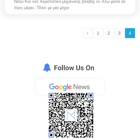
Νάξο Και νέο περιστατικό μηχανικής βλάβης εν πλω μέσα σε
λίγες μέρες. Πλέει με μία μηχα
‹
1
2
3
4