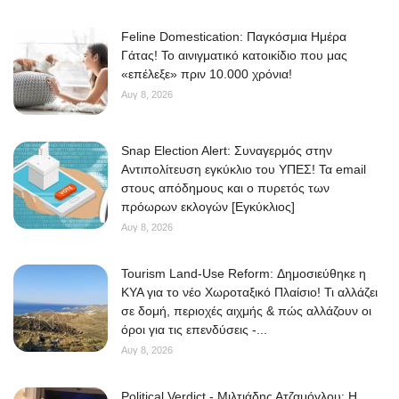
Feline Domestication: Παγκόσμια Ημέρα
Γάτας! Το αινιγματικό κατοικίδιο που μας
«επέλεξε» πριν 10.000 χρόνια!
Αυγ 8, 2026
Snap Election Alert: Συναγερμός στην
Αντιπολίτευση εγκύκλιο του ΥΠΕΣ! Τα email
στους απόδημους και ο πυρετός των
πρόωρων εκλογών [Εγκύκλιος]
Αυγ 8, 2026
Tourism Land-Use Reform: Δημοσιεύθηκε η
ΚΥΑ για το νέο Χωροταξικό Πλαίσιο! Τι αλλάζει
σε δομή, περιοχές αιχμής & πώς αλλάζουν οι
όροι για τις επενδύσεις -...
Αυγ 8, 2026
Political Verdict - Μιλτιάδης Ατζαμόγλου: Η