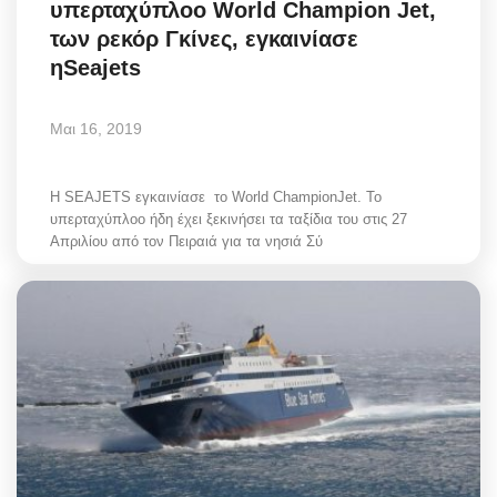
υπερταχύπλοο World Champion Jet,
Style Adorés
των ρεκόρ Γκίνες, εγκαινίασε
ηSeajets
Entertainment
Μαι 16, 2019
Arts & Culture
Mykonos
Η SEAJETS εγκαινίασε το World ChampionJet. Το
υπερταχύπλοο ήδη έχει ξεκινήσει τα ταξίδια του στις 27
Απριλίου από τον Πειραιά για τα νησιά Σύ
Mykonos Ticker TV
Sport
Sustainability
Health
In Pictures