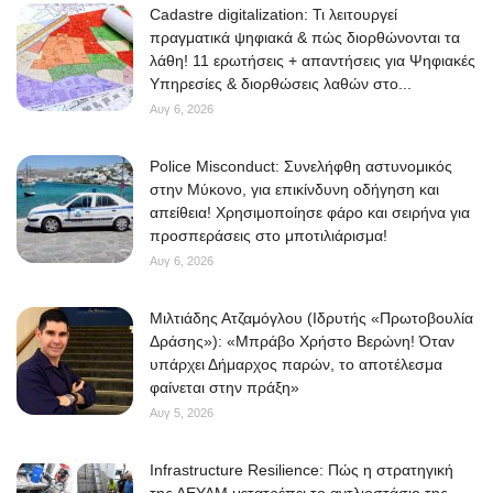
Cadastre digitalization: Τι λειτουργεί
πραγματικά ψηφιακά & πώς διορθώνονται τα
λάθη! 11 ερωτήσεις + απαντήσεις για Ψηφιακές
Υπηρεσίες & διορθώσεις λαθών στο...
Αυγ 6, 2026
Police Misconduct: Συνελήφθη αστυνομικός
στην Μύκονο, για επικίνδυνη οδήγηση και
απείθεια! Χρησιμοποίησε φάρο και σειρήνα για
προσπεράσεις στο μποτιλιάρισμα!
Αυγ 6, 2026
Μιλτιάδης Ατζαμόγλου (Ιδρυτής «Πρωτοβουλία
Δράσης»): «Μπράβο Χρήστο Βερώνη! Όταν
υπάρχει Δήμαρχος παρών, το αποτέλεσμα
φαίνεται στην πράξη»
Αυγ 5, 2026
Infrastructure Resilience: Πώς η στρατηγική
της ΔΕΥΑΜ μετατρέπει το αντλιοστάσιο της