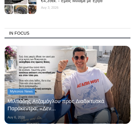
€4,39εκ. -“Εμείς Μιλάμε με Έργα”
Αυγ 3, 2026
IN FOCUS
Mykonos News
Μιλτιάδης Ατζαμόγλου προς Διαδικτυακά
Παράκεντρα: «Δεν...
Αυγ 6, 2026