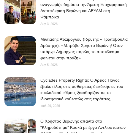
αναγνωρίζει δημόσια την Άμεση Επιχειρησιακή
Ανταπόκριση Βερώνη και ΔΕΥΑΜ στη
Φάμπρικα
Αυγ 3, 2026
Μιλτιάδης Ατζαμόγλου (Ιδρυτής «Πρωτοβουλία
Δράσης»): «Μπράβο Χρήστο Βερώνη! Όταν
υπάρχει Δήμαρχος παρών, το αποτέλεσμα
φαίνεται στην πράξη»
Αυγ 5, 2026
Cyclades Property Rights: Ο Άρειος Πάγος
έβαλε τέλος στις αυθαίρετες διεκδικήσεις του
κυκλαδικού εθίμου, ξεκαθαρίζοντας το
ιδιοκτησιακό καθεστώς στις ταράτσες,...
Ιουλ 29, 2026
O Χρήστος Βερώνης απαντά στο
“Κληροδότημα” Κουκά με έργο Αντλιοστασίων