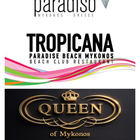
Science & Tech
Aegean Islands
Σεβασμιώτατος Δωρόθεος Β’
Cost Of Living Crisis
Opinion + Analysis
L’Art des Sens
Local Elections 2023
All News
About