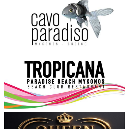
Science & Tech
Aegean Islands
Σεβασμιώτατος Δωρόθεος Β’
Cost Of Living Crisis
Opinion + Analysis
L’Art des Sens
All News
Local Elections 2023
About