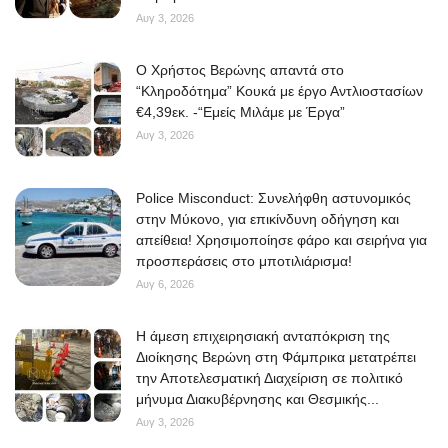
Αυγ 3, 2026
O Χρήστος Βερώνης απαντά στο
“Κληροδότημα” Κουκά με έργο Αντλιοστασίων
€4,39εκ. -“Εμείς Μιλάμε με Έργα”
Αυγ 3, 2026
Police Misconduct: Συνελήφθη αστυνομικός
στην Μύκονο, για επικίνδυνη οδήγηση και
απείθεια! Χρησιμοποίησε φάρο και σειρήνα για
προσπεράσεις στο μποτιλιάρισμα!
Αυγ 6, 2026
Η άμεση επιχειρησιακή ανταπόκριση της
Διοίκησης Βερώνη στη Φάμπρικα μετατρέπει
την Αποτελεσματική Διαχείριση σε πολιτικό
μήνυμα Διακυβέρνησης και Θεσμικής...
Αυγ 3, 2026