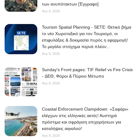
των ανυπότακτων [Έγγραφο]
Αυγ 8, 2026
Tourism Spatial Planning - SETE: Θετικό βήμα
το νέο Χωροταξικό για τον Τουρισμό, οι
επιφυλάξεις & δοκιμασία πυρός η εφαρμογή!
Το μεγάλο στοίχημα περνά πλέον...
Αυγ 8, 2026
Sunday's Front pages: TIF Relief vs Fire Crisis
- ΔΕΘ, Φόροι & Πύρινο Μέτωπο
Αυγ 8, 2026
Coastal Enforcement Clampdown: «Σαφάρι»
ελέγχων στις ελληνικές ακτές! Αυστηρά
πρόστιμα και σφράγιση επιχειρήσεων για
καταλήψεις αιγιαλού!
Αυγ 8, 2026