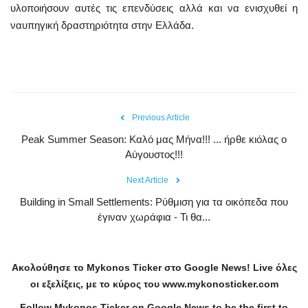
υλοποιήσουν αυτές τις επενδύσεις αλλά και να ενισχυθεί η
ναυπηγική δραστηριότητα στην Ελλάδα.
Previous Article
Peak Summer Season: Kαλό μας Μήνα!!! ... ήρθε κιόλας ο
Αύγουστος!!!
Next Article
Building in Small Settlements: Ρύθμιση για τα οικόπεδα που
έγιναν χωράφια - Τι θα...
Ακολούθησε το
Mykonos
Ticker
στο
Google
News
!
Live
όλες
οι εξελίξεις, με το κύρος του
www
.
mykonosticker
.
com
Follow Mykonos Ticker on
Google News
to be the first to