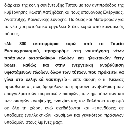
διάρκεια της κοινή συνέντευξης Τύπου µε τον αντιπρόεδρο της
κυβέρνησης Κωστή Χατζηδάκη και τους υπουργούς Ενέργειας,
Ανάπτυξης, Κοινωνικής Συνοχής, Παιδείας και Μεταφορών για
τα νέα χρηματοδοτικά εργαλεία 8 δισ. ευρώ από κοινοτικούς
πόρους.
«Με 300 εκατομμύρια ευρώ από το Ταμείο
Εκσυγχρονισμού, προχωράμε στη ναυπήγηση νέων
πράσινων ακτοπλοϊκών πλοίων και ηλεκτρικών ferry
boats, καθώς και στην ενεργειακή αναβάθμιση
υφιστάμενων πλοίων, όλων των τύπων, που πρόκειται να
γίνει στα ελληνικά ναυπηγεία»,
είπε ακόμη ο κ. Κικίλιας
προσθέτοντας πως δρομολογείται η πράσινη αναβάθμιση των
επαγγελματικών τουριστικών σκαφών, των ημερόπλοιων και
των σκαφών αναψυχής, ενισχύοντας τον θαλάσσιο τουρισμό
σε όλη τη χώρα, ενώ σχεδιάζονται και «επενδύσεις σε
υποδομές εναλλακτικών καυσίμων και γενικότερα πράσινων
υποδομών στους λιμένες μας».