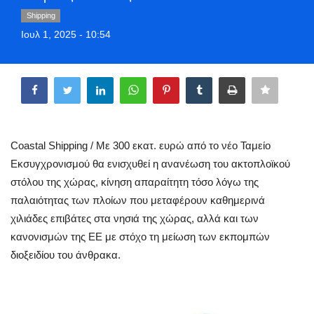
Greece
Shipping
Ιουλ 1, 2025 - 10:54
Entertainment
Share
Arts & Culture
Mykonos
Coastal Shipping / Με 300 εκατ. ευρώ από το νέο Ταμείο
Mykonos Ticker TV
Εκσυγχρονισμού θα ενισχυθεί η ανανέωση του ακτοπλοϊκού
στόλου της χώρας, κίνηση απαραίτητη τόσο λόγω της
Sport
παλαιότητας των πλοίων που μεταφέρουν καθημερινά
χιλιάδες επιβάτες στα νησιά της χώρας, αλλά και των
Sustainability
κανονισμών της ΕΕ με στόχο τη μείωση των εκπομπών
διοξειδίου του άνθρακα.
Health
In Pictures