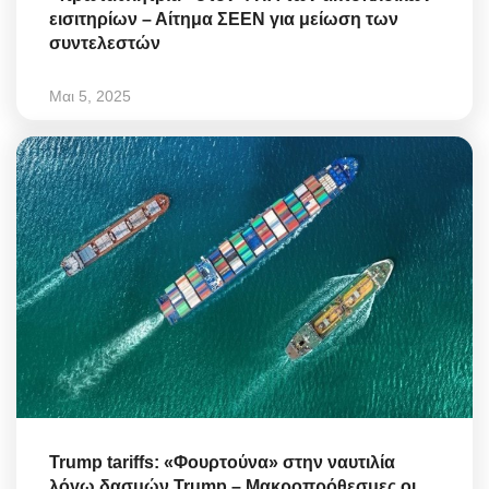
εισιτηρίων – Αίτημα ΣΕΕΝ για μείωση των
συντελεστών
Μαι 5, 2025
Trump tariffs: «Φουρτούνα» στην ναυτιλία
λόγω δασμών Trump – Μακροπρόθεσμες οι