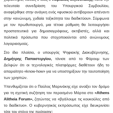
τελευταία συνεδρίαση του Υπουργικού Συμβουλίου,
αναφέρθηκε στην ανάγκη ενός «φυσικού αντίβαρου» απέναντι
στην «ανώνυμη, χυδαία τοξικότητα του διαδικτύου». Σύμφωνα
με τον πρωθυπουργό, μια τέτοια ρύθμιση θα λειτουργήσει
προστατευτικά για δημοσιογράφους, ακτιβιστές, αλλά και
πολιτικά πρόσωπα που στοχοποιούνται από ανώνυμους
λογαριασμούς.
Στο ίδιο πλαίσιο, ο υπουργός Ψηφιακής Διακυβέρνησης,
Δημήτρης Παπαστεργίου,
τόνισε από το Φόρουμ των
Δελφών ότι οι τεχνολογικές πλατφόρμες διαθέτουν ήδη το
απαραίτητο «know-how» για να υποστηρίξουν την ταυτοποίηση
των χρηστών.
Υπενθυμίζεται ότι ο Παύλος Μαρινάκης είχε ανοίξει τον δρόμο
για τη σχετική συζήτηση τον περασμένο Μάρτιο στο
«Athens
Alitheia Forum»,
ζητώντας να «βγάλουμε τις κουκούλες από
το διαδίκτυο». Ο κυβερνητικός εκπρόσωπος είχε διευκρινίσει
τότε τον στόχο της πρότασης: