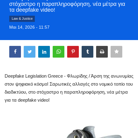
στόχαστρο η παραπληροφόρηση, νέα μέτρα για
Style Adorés
τα deepfake video!
Law & Justice
Entertainment
Μαι 14, 2026 - 11:57
Arts & Culture
Share
Mykonos
Mykonos Ticker TV
Deepfake Legislation Greece - Φλωρίδης / Άρση της ανωνυμίας
στον ψηφιακό κόσμο! Σαρωτικές αλλαγές στο νομικό τοπίο του
Sport
διαδικτύου, στο στόχαστρο η παραπληροφόρηση, νέα μέτρα
Sustainability
για τα deepfake video!
Health
In Pictures