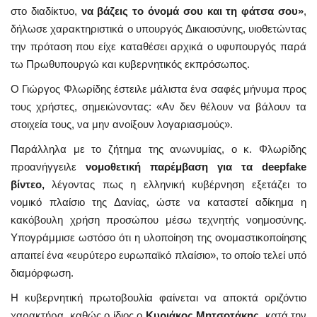
στο διαδίκτυο,
να βάζεις το όνομά σου και τη φάτσα σου»
,
δήλωσε χαρακτηριστικά ο υπουργός Δικαιοσύνης, υιοθετώντας
την πρόταση που είχε καταθέσει αρχικά ο υφυπουργός παρά
τω Πρωθυπουργώ και κυβερνητικός εκπρόσωπος.
Ο Γιώργος Φλωρίδης έστειλε μάλιστα ένα σαφές μήνυμα προς
τους χρήστες, σημειώνοντας: «Αν δεν θέλουν να βάλουν τα
στοιχεία τους, να μην ανοίξουν λογαριασμούς».
Παράλληλα με το ζήτημα της ανωνυμίας, ο κ. Φλωρίδης
προανήγγειλε
νομοθετική παρέμβαση για τα deepfake
βίντεο,
λέγοντας πως η ελληνική κυβέρνηση εξετάζει το
νομικό πλαίσιο της Δανίας, ώστε να καταστεί αδίκημα η
κακόβουλη χρήση προσώπου μέσω τεχνητής νοημοσύνης.
Υπογράμμισε ωστόσο ότι η υλοποίηση της ονομαστικοποίησης
απαιτεί ένα «ευρύτερο ευρωπαϊκό πλαίσιο», το οποίο τελεί υπό
διαμόρφωση.
Η κυβερνητική πρωτοβουλία φαίνεται να αποκτά οριζόντιο
χαρακτήρα, καθώς ο ίδιος ο
Κυριάκος Μητσοτάκης,
κατά την