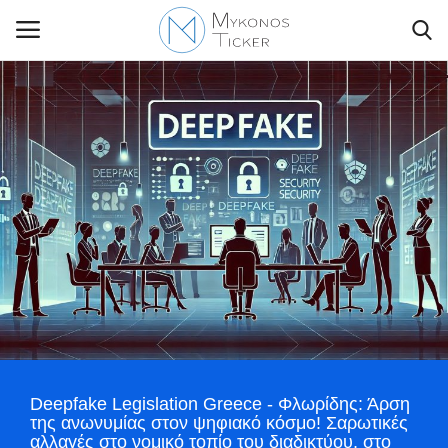
Contact Us
Politique
Business
Travel
World
Deepfake Legislation Greece - Φλωρίδης: Άρση
Greece
της ανωνυμίας στον ψηφιακό κόσμο! Σαρωτικές
αλλαγές στο νομικό τοπίο του διαδικτύου, στο