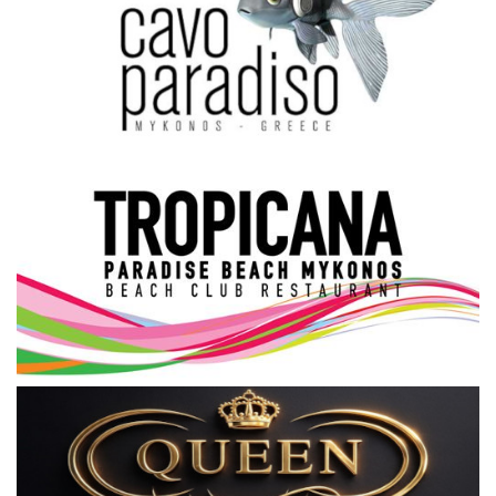
Science & Tech
Aegean Islands
Σεβασμιώτατος Δωρόθεος Β’
Cost Of Living Crisis
Opinion + Analysis
L’Art des Sens
Local Elections 2023
All News
About