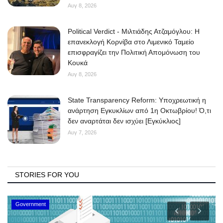
Αυγ 8, 2026
Political Verdict - Μιλτιάδης Ατζαμόγλου: Η
επανεκλογή Κορνίβα στο Λιμενικό Ταμείο
επισφραγίζει την Πολιτική Απομόνωση του
Κουκά
Αυγ 8, 2026
State Transparency Reform: Υποχρεωτική η
ανάρτηση Εγκυκλίων από 1η Οκτωβρίου! Ό,τι
δεν αναρτάται δεν ισχύει [Εγκύκλιος]
Αυγ 7, 2026
STORIES FOR YOU
Government