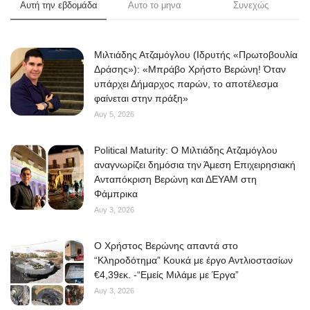
Αυτή την εβδομάδα
Αυτο το μηνα
Συνεχώς
Μιλτιάδης Ατζαμόγλου (Ιδρυτής «Πρωτοβουλία
Δράσης»): «Μπράβο Χρήστο Βερώνη! Όταν
υπάρχει Δήμαρχος παρών, το αποτέλεσμα
φαίνεται στην πράξη»
Αυγ 5, 2026
Political Maturity: Ο Μιλτιάδης Ατζαμόγλου
αναγνωρίζει δημόσια την Άμεση Επιχειρησιακή
Ανταπόκριση Βερώνη και ΔΕΥΑΜ στη
Φάμπρικα
Αυγ 3, 2026
O Χρήστος Βερώνης απαντά στο
“Κληροδότημα” Κουκά με έργο Αντλιοστασίων
€4,39εκ. -“Εμείς Μιλάμε με Έργα”
Αυγ 3, 2026