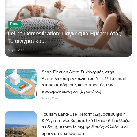
Fetes
Feline Domestication: Παγκόσμια Ημέρα Γάτας!
Το αινιγματικό...
Αυγ 8, 2026
Snap Election Alert: Συναγερμός στην
Αντιπολίτευση εγκύκλιο του ΥΠΕΣ! Τα email
στους απόδημους και ο πυρετός των
πρόωρων εκλογών [Εγκύκλιος]
Αυγ 8, 2026
Tourism Land-Use Reform: Δημοσιεύθηκε η
ΚΥΑ για το νέο Χωροταξικό Πλαίσιο! Τι αλλάζει
σε δομή, περιοχές αιχμής & πώς αλλάζουν οι
όροι για τις επενδύσεις -...