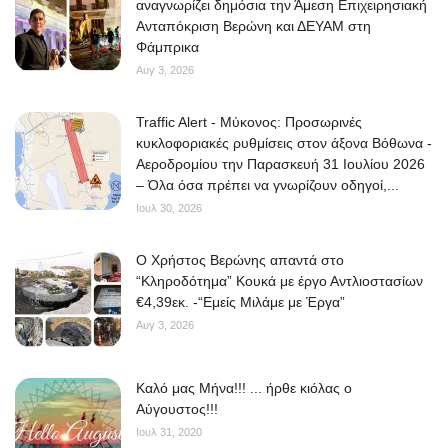
αναγνωρίζει δημόσια την Άμεση Επιχειρησιακή
Ανταπόκριση Βερώνη και ΔΕΥΑΜ στη
Φάμπρικα
Αυγ 3, 2026
Traffic Alert - Μύκονος: Προσωρινές
κυκλοφοριακές ρυθμίσεις στον άξονα Βόθωνα -
Αεροδρομίου την Παρασκευή 31 Ιουλίου 2026
– Όλα όσα πρέπει να γνωρίζουν οδηγοί,...
Ιουλ 30, 2026
O Χρήστος Βερώνης απαντά στο
“Κληροδότημα” Κουκά με έργο Αντλιοστασίων
€4,39εκ. -“Εμείς Μιλάμε με Έργα”
Αυγ 3, 2026
Kαλό μας Μήνα!!! ... ήρθε κιόλας ο
Αύγουστος!!!
Ιουλ 31, 2020