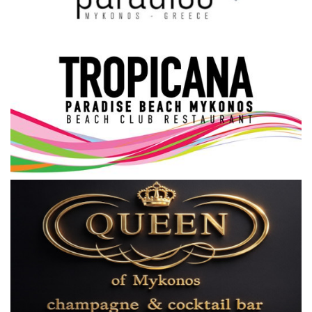
Science & Tech
Aegean Islands
Σεβασμιώτατος Δωρόθεος Β’
Cost Of Living Crisis
Opinion + Analysis
L’Art des Sens
All News
Local Elections 2023
About