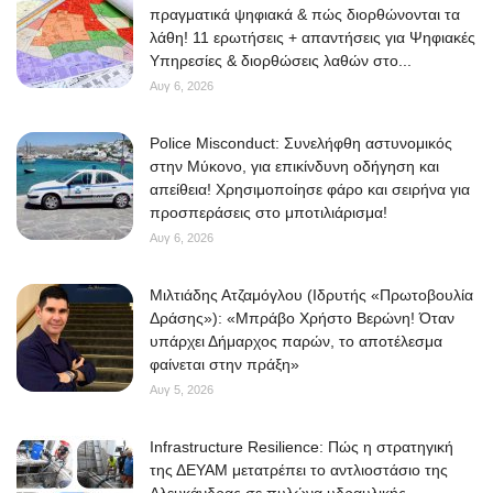
πραγματικά ψηφιακά & πώς διορθώνονται τα
λάθη! 11 ερωτήσεις + απαντήσεις για Ψηφιακές
Υπηρεσίες & διορθώσεις λαθών στο...
Αυγ 6, 2026
Police Misconduct: Συνελήφθη αστυνομικός
στην Μύκονο, για επικίνδυνη οδήγηση και
απείθεια! Χρησιμοποίησε φάρο και σειρήνα για
προσπεράσεις στο μποτιλιάρισμα!
Αυγ 6, 2026
Μιλτιάδης Ατζαμόγλου (Ιδρυτής «Πρωτοβουλία
Δράσης»): «Μπράβο Χρήστο Βερώνη! Όταν
υπάρχει Δήμαρχος παρών, το αποτέλεσμα
φαίνεται στην πράξη»
Αυγ 5, 2026
Infrastructure Resilience: Πώς η στρατηγική
της ΔΕΥΑΜ μετατρέπει το αντλιοστάσιο της