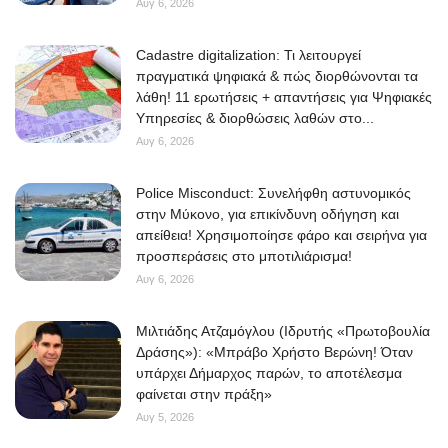
Αυγ 6, 2026
Cadastre digitalization: Τι λειτουργεί
πραγματικά ψηφιακά & πώς διορθώνονται τα
λάθη! 11 ερωτήσεις + απαντήσεις για Ψηφιακές
Υπηρεσίες & διορθώσεις λαθών στο...
Αυγ 6, 2026
Police Misconduct: Συνελήφθη αστυνομικός
στην Μύκονο, για επικίνδυνη οδήγηση και
απείθεια! Χρησιμοποίησε φάρο και σειρήνα για
προσπεράσεις στο μποτιλιάρισμα!
Αυγ 6, 2026
Μιλτιάδης Ατζαμόγλου (Ιδρυτής «Πρωτοβουλία
Δράσης»): «Μπράβο Χρήστο Βερώνη! Όταν
υπάρχει Δήμαρχος παρών, το αποτέλεσμα
φαίνεται στην πράξη»
Αυγ 5, 2026