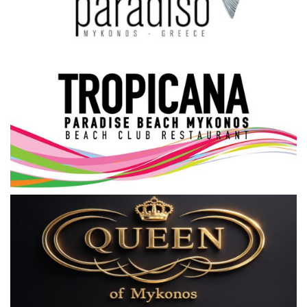
Science & Tech
Aegean Islands
Σεβασμιώτατος Δωρόθεος Β’
Cost Of Living Crisis
Opinion + Analysis
L’Art des Sens
All News
Local Elections 2023
About