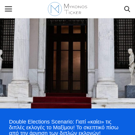
Contact Us
Politique
Business
Travel
World
Double Elections Scenario: Γιατί «καίει» τις
Greece
διπλές εκλογές το Μαξίμου! Το σκεπτικό πίσω
από την άρνηση των διπλών εκλογών!