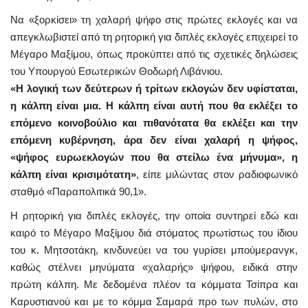
Να «ξορκίσει» τη χαλαρή ψήφο στις πρώτες εκλογές και να
απεγκλωβιστεί από τη ρητορική για διπλές εκλογές επιχειρεί το
Μέγαρο Μαξίμου, όπως προκύπτει από τις σχετικές δηλώσεις
του Υπουργού Εσωτερικών Θοδωρή Λιβάνιου.
«Η λογική των δεύτερων ή τρίτων εκλογών δεν υφίσταται,
η κάλπη είναι μια. Η κάλπη είναι αυτή που θα εκλέξει το
επόμενο κοινοβούλιο και πιθανότατα θα εκλέξει και την
επόμενη κυβέρνηση, άρα δεν είναι χαλαρή η ψήφος,
«ψήφος ευρωεκλογών που θα στείλω ένα μήνυμα», η
κάλπη είναι κρισιμότατη»
, είπε μιλώντας στον ραδιοφωνικό
σταθμό «Παραπολιτικά 90,1».
Η ρητορική για διπλές εκλογές, την οποία συντηρεί εδώ και
καιρό το Μέγαρο Μαξίμου διά στόματος πρωτίστως του ίδιου
του κ. Μητσοτάκη, κινδυνεύει να του γυρίσει μπούμερανγκ,
καθώς στέλνει μηνύματα «χαλαρής» ψήφου, ειδικά στην
πρώτη κάλπη. Με δεδομένα πλέον τα κόμματα Τσίπρα και
Καρυστιανού και με το κόμμα Σαμαρά προ των πυλών, στο