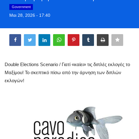
Style Adorés
Government
Μαι 28, 2026 - 17:40
Entertainment
Share
Arts & Culture
Mykonos
Double Elections Scenario / Γιατί «καίει» τις διπλές εκλογές το
Mykonos Ticker TV
Μαξίμου! Το σκεπτικό πίσω από την άρνηση των διπλών
εκλογών!
Sport
Sustainability
Health
In Pictures