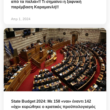
από τα παλιά»!! Τι σημαίνει η ξαφνική
παρέμβαση Καραμανλή!!
Απρ 1, 2024
State Budget 2024: Με 158 «ναι» έναντι 142
«όχι» κυρώθηκε ο κρατικός προϋπολογισμός