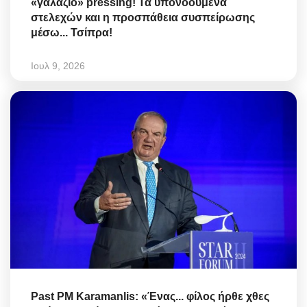
«γαλάζιο» pressing! Τα υπονοούμενα
στελεχών και η προσπάθεια συσπείρωσης
μέσω... Τσίπρα!
Ιουλ 9, 2026
Past PM Karamanlis: «Ένας... φίλος ήρθε χθες