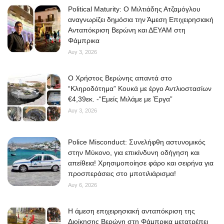
Political Maturity: Ο Μιλτιάδης Ατζαμόγλου
αναγνωρίζει δημόσια την Άμεση Επιχειρησιακή
Ανταπόκριση Βερώνη και ΔΕΥΑΜ στη
Φάμπρικα
Αυγ 3, 2026
O Χρήστος Βερώνης απαντά στο
“Κληροδότημα” Κουκά με έργο Αντλιοστασίων
€4,39εκ. -“Εμείς Μιλάμε με Έργα”
Αυγ 3, 2026
Police Misconduct: Συνελήφθη αστυνομικός
στην Μύκονο, για επικίνδυνη οδήγηση και
απείθεια! Χρησιμοποίησε φάρο και σειρήνα για
προσπεράσεις στο μποτιλιάρισμα!
Αυγ 6, 2026
Η άμεση επιχειρησιακή ανταπόκριση της
Διοίκησης Βερώνη στη Φάμπρικα μετατρέπει