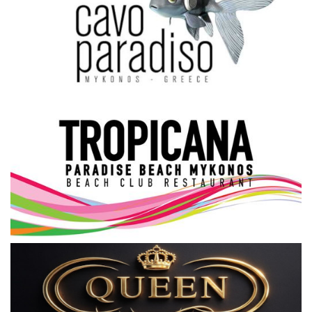
Science & Tech
Aegean Islands
Σεβασμιώτατος Δωρόθεος Β’
Cost Of Living Crisis
Opinion + Analysis
L’Art des Sens
Local Elections 2023
All News
About