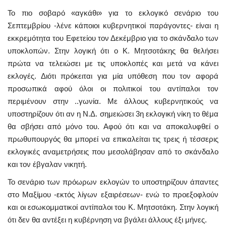
Το πιο σοβαρό «αγκάθι» για το εκλογικό σενάριο του
Σεπτεμβρίου -λένε κάποιοι κυβερνητικοί παράγοντες- είναι η
εκκρεμότητα του Εφετείου τον Δεκέμβριο για το σκάνδαλο των
υποκλοπών. Στην λογική ότι ο Κ. Μητσοτάκης θα θελήσει
πρώτα να τελειώσει με τις υποκλοπές και μετά να κάνει
εκλογές. Διότι πρόκειται για μία υπόθεση που τον αφορά
προσωπικά αφού όλοι οι πολιτικοί του αντίπαλοι τον
περιμένουν στην ..γωνία. Με άλλους κυβερνητικούς να
υποστηρίζουν ότι αν η Ν.Δ. σημειώσει 3η εκλογική νίκη το θέμα
θα σβήσει από μόνο του. Αφού ότι και να αποκαλυφθεί ο
πρωθυπουργός θα μπορεί να επικαλείται τις τρεις ή τέσσερις
εκλογικές αναμετρήσεις που μεσολάβησαν από το σκάνδαλο
και τον έβγαλαν νικητή.
Το σενάριο των πρόωρων εκλογών το υποστηρίζουν άπαντες
στο Μαξίμου -εκτός λίγων εξαιρέσεων- ενώ το προεξοφλούν
και οι εσωκομματικοί αντίπαλοι του Κ. Μητσοτάκη. Στην λογική
ότι δεν θα αντέξει η κυβέρνηση να βγάλει άλλους έξι μήνες.