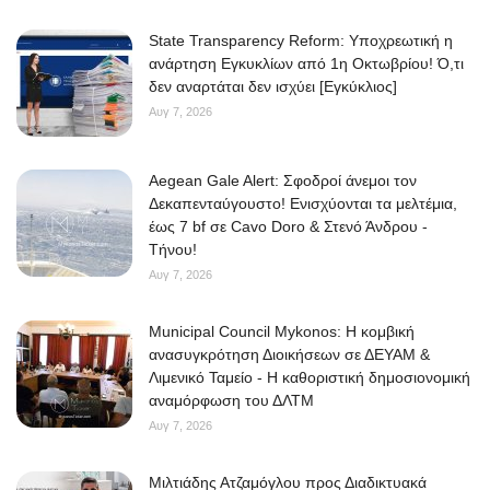
State Transparency Reform: Υποχρεωτική η
ανάρτηση Εγκυκλίων από 1η Οκτωβρίου! Ό,τι
δεν αναρτάται δεν ισχύει [Εγκύκλιος]
Αυγ 7, 2026
Aegean Gale Alert: Σφοδροί άνεμοι τον
Δεκαπενταύγουστο! Ενισχύονται τα μελτέμια,
έως 7 bf σε Cavo Doro & Στενό Άνδρου -
Τήνου!
Αυγ 7, 2026
Municipal Council Mykonos: Η κομβική
ανασυγκρότηση Διοικήσεων σε ΔΕΥΑΜ &
Λιμενικό Ταμείο - Η καθοριστική δημοσιονομική
αναμόρφωση του ΔΛΤΜ
Αυγ 7, 2026
Μιλτιάδης Ατζαμόγλου προς Διαδικτυακά