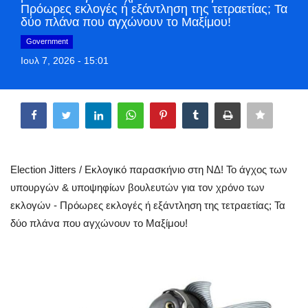
Πρόωρες εκλογές ή εξάντληση της τετραετίας; Τα
Greece
δύο πλάνα που αγχώνουν το Μαξίμου!
Government
Entertainment
Ιουλ 7, 2026 - 15:01
Arts & Culture
Share
Mykonos
Mykonos Ticker TV
Election Jitters / Εκλογικό παρασκήνιο στη ΝΔ! Το άγχος των
υπουργών & υποψηφίων βουλευτών για τον χρόνο των
Sport
εκλογών - Πρόωρες εκλογές ή εξάντληση της τετραετίας; Τα
Health
δύο πλάνα που αγχώνουν το Μαξίμου!
Sustainability
In Pictures