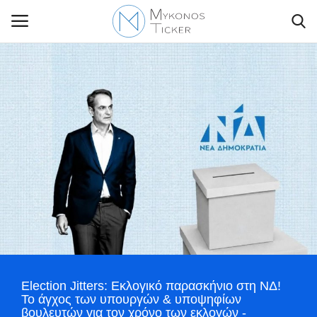
Contact Us
Politique
Business
Travel
World
Election Jitters: Εκλογικό παρασκήνιο στη ΝΔ!
Style Adorés
Το άγχος των υπουργών & υποψηφίων
βουλευτών για τον χρόνο των εκλογών -