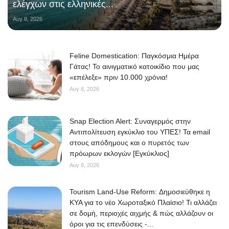
ελέγχων στις ελληνικές...
Αυγ 8, 2026
Feline Domestication: Παγκόσμια Ημέρα
Γάτας! Το αινιγματικό κατοικίδιο που μας
«επέλεξε» πριν 10.000 χρόνια!
Αυγ 8, 2026
Snap Election Alert: Συναγερμός στην
Αντιπολίτευση εγκύκλιο του ΥΠΕΣ! Τα email
στους απόδημους και ο πυρετός των
πρόωρων εκλογών [Εγκύκλιος]
Αυγ 8, 2026
Tourism Land-Use Reform: Δημοσιεύθηκε η
ΚΥΑ για το νέο Χωροταξικό Πλαίσιο! Τι αλλάζει
σε δομή, περιοχές αιχμής & πώς αλλάζουν οι
όροι για τις επενδύσεις -...