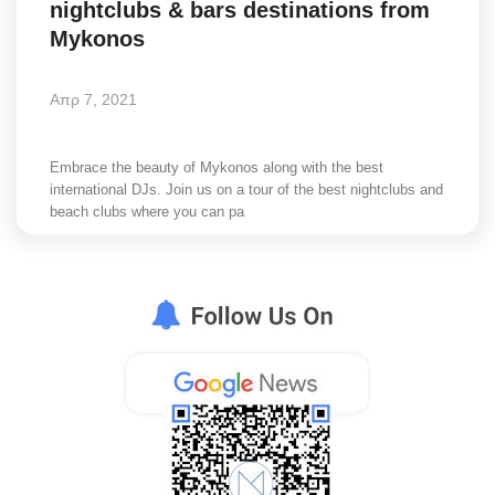
nightclubs & bars destinations from
Style Adorés
Mykonos
Entertainment
Απρ 7, 2021
Arts & Culture
Embrace the beauty of Mykonos along with the best
Mykonos
international DJs. Join us on a tour of the best nightclubs and
beach clubs where you can pa
Mykonos Ticker TV
Sport
Sustainability
Health
In Pictures