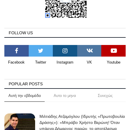
Science & Tech
Aegean Islands
FOLLOW US
Σεβασμιώτατος Δωρόθεος Β’
Cost Of Living Crisis
Facebook
Twitter
Instagram
VK
Youtube
Opinion + Analysis
L’Art des Sens
POPULAR POSTS
Αυτή την εβδομάδα
Αυτο το μηνα
Συνεχώς
All News
Local Elections 2023
Μιλτιάδης Ατζαμόγλου (Ιδρυτής «Πρωτοβουλία
Δράσης»): «Μπράβο Χρήστο Βερώνη! Όταν
About
υπάρχει Δήμαρχος παρών, το αποτέλεσμα