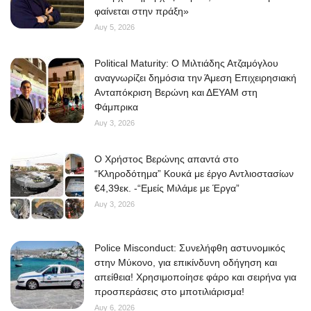
φαίνεται στην πράξη»
Elections 2023
Αυγ 5, 2026
Political Maturity: Ο Μιλτιάδης Ατζαμόγλου
Γλώσσα
αναγνωρίζει δημόσια την Άμεση Επιχειρησιακή
Ελληνικά
English
Ανταπόκριση Βερώνη και ΔΕΥΑΜ στη
Φάμπρικα
Αυγ 3, 2026
O Χρήστος Βερώνης απαντά στο
“Κληροδότημα” Κουκά με έργο Αντλιοστασίων
€4,39εκ. -“Εμείς Μιλάμε με Έργα”
Αυγ 3, 2026
Police Misconduct: Συνελήφθη αστυνομικός
στην Μύκονο, για επικίνδυνη οδήγηση και
απείθεια! Χρησιμοποίησε φάρο και σειρήνα για
προσπεράσεις στο μποτιλιάρισμα!
Αυγ 6, 2026