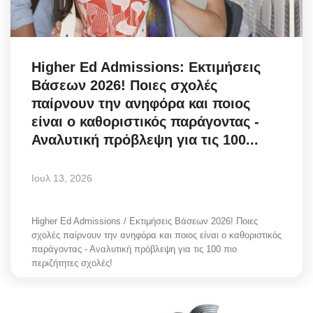
Science & Tech
Aegean Islands
Higher Ed Admissions: Εκτιμήσεις
Βάσεων 2026! Ποιες σχολές
Σεβασμιώτατος Δωρόθεος Β’
παίρνουν την ανηφόρα και ποιος
είναι ο καθοριστικός παράγοντας -
Cost Of Living Crisis
Αναλυτική πρόβλεψη για τις 100...
Opinion + Analysis
Ιουλ 13, 2026
L’Art des Sens
Higher Ed Admissions / Εκτιμήσεις Βάσεων 2026! Ποιες
All News
σχολές παίρνουν την ανηφόρα και ποιος είναι ο καθοριστικός
παράγοντας - Αναλυτική πρόβλεψη για τις 100 πιο
περιζήτητες σχολές!
Local Elections 2023
About