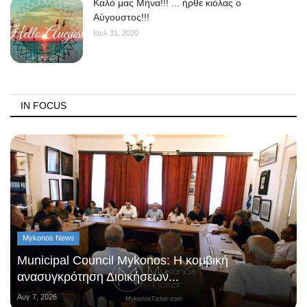
Kαλό μας Μήνα!!! ... ήρθε κιόλας ο
Αύγουστος!!!
Ιουλ 31, 2020
IN FOCUS
Mykonos News
Municipal Council Mykonos: Η κομβική
ανασυγκρότηση Διοικήσεων...
Αυγ 7, 2026