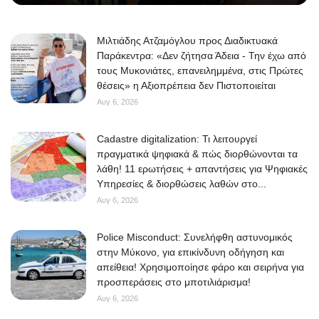
Μιλτιάδης Ατζαμόγλου προς Διαδικτυακά
Παράκεντρα: «Δεν ζήτησα Άδεια - Την έχω από
τους Μυκονιάτες, επανειλημμένα, στις Πρώτες
θέσεις» η Αξιοπρέπεια δεν Πιστοποιείται
Αυγ 6, 2026
Cadastre digitalization: Τι λειτουργεί
πραγματικά ψηφιακά & πώς διορθώνονται τα
λάθη! 11 ερωτήσεις + απαντήσεις για Ψηφιακές
Υπηρεσίες & διορθώσεις λαθών στο...
Αυγ 6, 2026
Police Misconduct: Συνελήφθη αστυνομικός
στην Μύκονο, για επικίνδυνη οδήγηση και
απείθεια! Χρησιμοποίησε φάρο και σειρήνα για
προσπεράσεις στο μποτιλιάρισμα!
Αυγ 6, 2026