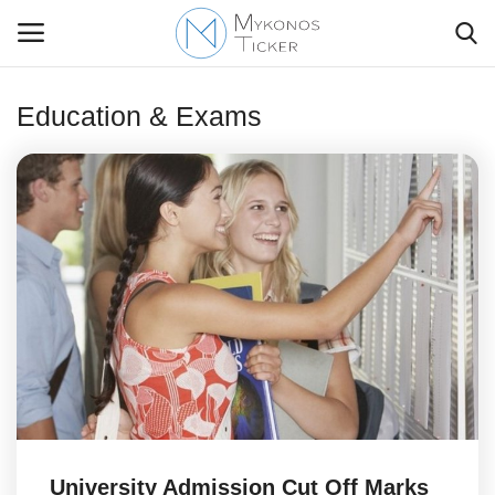
Education & Exams
Contact Us
Politique
Business
Travel
World
Greece
University Admission Cut Off Marks