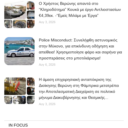
O Χρήστος Βερώνης απαντά στο
“Κληροδότημα” Κουκά με έργο Αντλιοστασίων
€4,39εκ. -“Εμείς Μιλάμε με Έργα”
Αυγ 3, 2026
Police Misconduct: Συνελήφθη αστυνομικός
στην Μύκονο, για επικίνδυνη οδήγηση και
απείθεια! Χρησιμοποίησε φάρο και σειρήνα για
προσπεράσεις στο μποτιλιάρισμα!
Αυγ 6, 2026
Η άμεση επιχειρησιακή ανταπόκριση της
Διοίκησης Βερώνη στη Φάμπρικα μετατρέπει
την Αποτελεσματική Διαχείριση σε πολιτικό
μήνυμα Διακυβέρνησης και Θεσμικής...
Αυγ 3, 2026
IN FOCUS