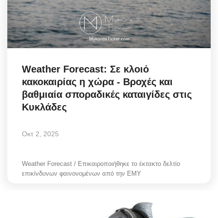
Science & Tech
Aegean Islands
Σεβασμιώτατος Δωρόθεος Β’
Weather Forecast: Σε κλοιό
κακοκαιρίας η χώρα - Βροχές και
Cost Of Living Crisis
βαθμιαία σποραδικές καταιγίδες στις
Κυκλάδες
Opinion + Analysis
Οκτ 2, 2025
L’Art des Sens
All News
Weather Forecast / Επικαιροποιήθηκε το έκτακτο δελτίο
επικίνδυνων φαινονομένων από την ΕΜΥ
Local Elections 2023
About