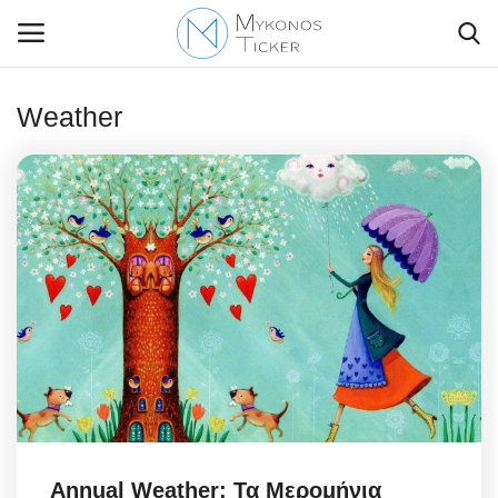
Weather
Contact Us
Politique
Business
Travel
World
Style Adorés
Annual Weather: Τα Μερομήνια