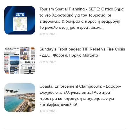
Tourism Spatial Planning - SETE: Θετικό βήμα
το νέο Χωροταξικό για τον Τουρισμό, οι
επιφυλάξεις & δοκιμασία πυρός η εφαρμογή!
Το μεγάλο στοίχημα περνά πλέον...
Αυγ 8, 2026
Sunday's Front pages: TIF Relief vs Fire Crisis
- ΔΕΘ, Φόροι & Πύρινο Μέτωπο
Αυγ 8, 2026
Coastal Enforcement Clampdown: «Σαφάρι»
ελέγχων στις ελληνικές ακτές! Αυστηρά
πρόστιμα και σφράγιση επιχειρήσεων για
καταλήψεις αιγιαλού!
Αυγ 8, 2026