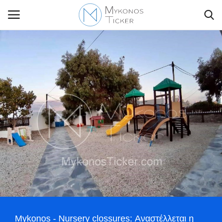
Contact Us
Politique
Business
Travel
World
Style Adorés
Mykonos - Nursery clossures: Αναστέλλεται η