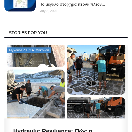
Το μεγάλο στοίχημα περνά πλέον...
Αυγ 8, 2026
STORIES FOR YOU
Mykonos Δ.Ε.Υ.Α. Μυκόνου
Hydraulic Resilience: Πώς η