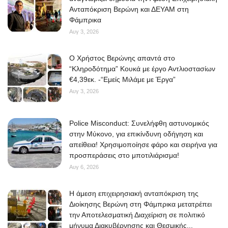
Ανταπόκριση Βερώνη και ΔΕΥΑΜ στη
Φάμπρικα
Αυγ 3, 2026
O Χρήστος Βερώνης απαντά στο
“Κληροδότημα” Κουκά με έργο Αντλιοστασίων
€4,39εκ. -“Εμείς Μιλάμε με Έργα”
Αυγ 3, 2026
Police Misconduct: Συνελήφθη αστυνομικός
στην Μύκονο, για επικίνδυνη οδήγηση και
απείθεια! Χρησιμοποίησε φάρο και σειρήνα για
προσπεράσεις στο μποτιλιάρισμα!
Αυγ 6, 2026
Η άμεση επιχειρησιακή ανταπόκριση της
Διοίκησης Βερώνη στη Φάμπρικα μετατρέπει
την Αποτελεσματική Διαχείριση σε πολιτικό
μήνυμα Διακυβέρνησης και Θεσμικής...