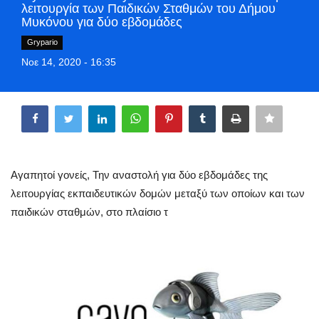
λειτουργία των Παιδικών Σταθμών του Δήμου
Greece
Μυκόνου για δύο εβδομάδες
Grypario
Entertainment
Νοε 14, 2020 - 16:35
Arts & Culture
Share
Mykonos
Mykonos Ticker TV
Αγαπητοί γονείς, Την αναστολή για δύο εβδομάδες της
λειτουργίας εκπαιδευτικών δομών μεταξύ των οποίων και των
Sport
παιδικών σταθμών, στο πλαίσιο τ
Health
Sustainability
In Pictures