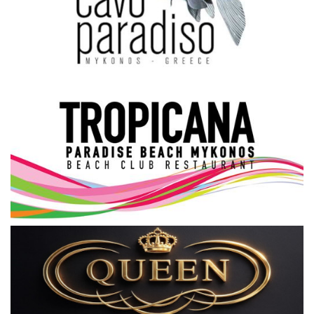
Science & Tech
Aegean Islands
Σεβασμιώτατος Δωρόθεος Β’
Cost Of Living Crisis
Opinion + Analysis
L’Art des Sens
All News
Local Elections 2023
About