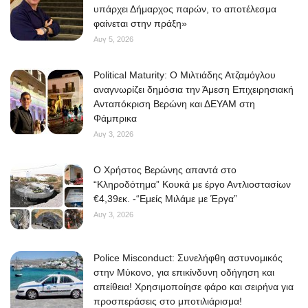
υπάρχει Δήμαρχος παρών, το αποτέλεσμα
φαίνεται στην πράξη»
Αυγ 5, 2026
Political Maturity: Ο Μιλτιάδης Ατζαμόγλου
αναγνωρίζει δημόσια την Άμεση Επιχειρησιακή
Ανταπόκριση Βερώνη και ΔΕΥΑΜ στη
Φάμπρικα
Αυγ 3, 2026
O Χρήστος Βερώνης απαντά στο
“Κληροδότημα” Κουκά με έργο Αντλιοστασίων
€4,39εκ. -“Εμείς Μιλάμε με Έργα”
Αυγ 3, 2026
Police Misconduct: Συνελήφθη αστυνομικός
στην Μύκονο, για επικίνδυνη οδήγηση και
απείθεια! Χρησιμοποίησε φάρο και σειρήνα για
προσπεράσεις στο μποτιλιάρισμα!