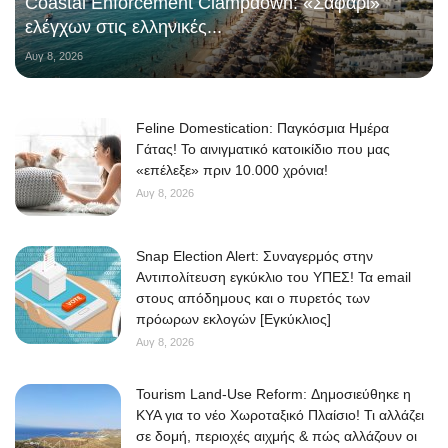
Coastal Enforcement Clampdown: «Σαφάρι»
ελέγχων στις ελληνικές...
Αυγ 8, 2026
Feline Domestication: Παγκόσμια Ημέρα
Γάτας! Το αινιγματικό κατοικίδιο που μας
«επέλεξε» πριν 10.000 χρόνια!
Αυγ 8, 2026
Snap Election Alert: Συναγερμός στην
Αντιπολίτευση εγκύκλιο του ΥΠΕΣ! Τα email
στους απόδημους και ο πυρετός των
πρόωρων εκλογών [Εγκύκλιος]
Αυγ 8, 2026
Tourism Land-Use Reform: Δημοσιεύθηκε η
ΚΥΑ για το νέο Χωροταξικό Πλαίσιο! Τι αλλάζει
σε δομή, περιοχές αιχμής & πώς αλλάζουν οι