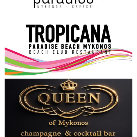
Science & Tech
Aegean Islands
Σεβασμιώτατος Δωρόθεος Β’
Cost Of Living Crisis
Opinion + Analysis
L’Art des Sens
All News
Local Elections 2023
About