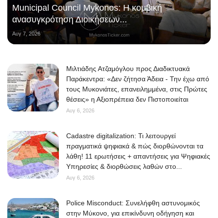
Municipal Council Mykonos: Η κομβική
ανασυγκρότηση Διοικήσεων...
Αυγ 7, 2026
Μιλτιάδης Ατζαμόγλου προς Διαδικτυακά
Παράκεντρα: «Δεν ζήτησα Άδεια - Την έχω από
τους Μυκονιάτες, επανειλημμένα, στις Πρώτες
θέσεις» η Αξιοπρέπεια δεν Πιστοποιείται
Αυγ 6, 2026
Cadastre digitalization: Τι λειτουργεί
πραγματικά ψηφιακά & πώς διορθώνονται τα
λάθη! 11 ερωτήσεις + απαντήσεις για Ψηφιακές
Υπηρεσίες & διορθώσεις λαθών στο...
Αυγ 6, 2026
Police Misconduct: Συνελήφθη αστυνομικός
στην Μύκονο, για επικίνδυνη οδήγηση και