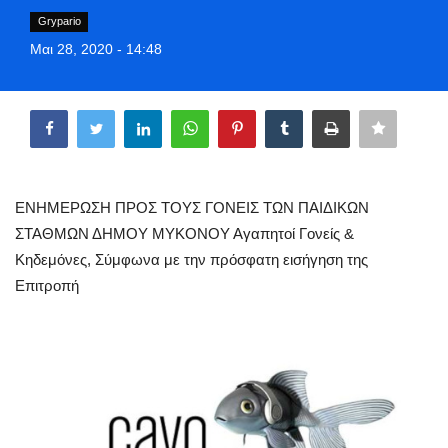
Style Adorés
Grypario
Μαι 28, 2020 - 14:48
Entertainment
Share
Arts & Culture
Mykonos
ΕΝΗΜΕΡΩΣΗ ΠΡΟΣ ΤΟΥΣ ΓΟΝΕΙΣ ΤΩΝ ΠΑΙΔΙΚΩΝ
Mykonos Ticker TV
ΣΤΑΘΜΩΝ ΔΗΜΟΥ ΜΥΚΟΝΟΥ Αγαπητοί Γονείς &
Κηδεμόνες, Σύμφωνα με την πρόσφατη εισήγηση της
Sport
Επιτροπή
Sustainability
Health
In Pictures