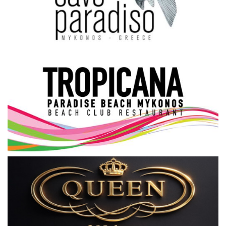
Science & Tech
Aegean Islands
Σεβασμιώτατος Δωρόθεος Β’
Cost Of Living Crisis
Opinion + Analysis
L’Art des Sens
All News
Local Elections 2023
About