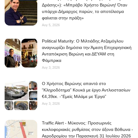
Δράσης»): «Μπράβο Χρήστο Βερώνη! Όταν
υπάρχει Δήμαρχος παρών, το αποτέλεσμα
φαίνεται στην πράξη»
Αυγ 5, 2026
Political Maturity: Ο Μιλτιάδης Ατζαμόγλου
αναγνωρίζει δημόσια την Άμεση Επιχειρησιακή
Ανταπόκριση Βερώνη και ΔΕΥΑΜ στη
Φάμπρικα
Αυγ 3, 2026
O Χρήστος Βερώνης απαντά στο
“Κληροδότημα” Κουκά με έργο Αντλιοστασίων
€4,39εκ. -“Εμείς Μιλάμε με Έργα”
Αυγ 3, 2026
Traffic Alert - Μύκονος: Προσωρινές
κυκλοφοριακές ρυθμίσεις στον άξονα Βόθωνα -
Αεροδρομίου την Παρασκευή 31 Ιουλίου 2026