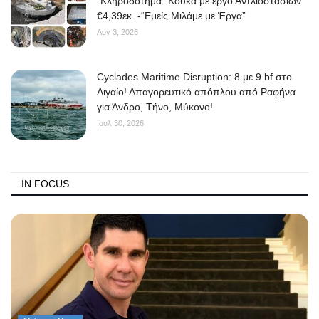
“Κληροδότημα” Κουκά με έργο Αντλιοστασίων
€4,39εκ. -“Εμείς Μιλάμε με Έργα”
Αυγ 3, 2026
Cyclades Maritime Disruption: 8 με 9 bf στο
Αιγαίο! Απαγορευτικό απόπλου από Ραφήνα
για Άνδρο, Τήνο, Μύκονο!
Ιουλ 30, 2026
IN FOCUS