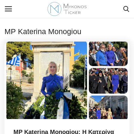
MP Katerina Monogiou
Contact Us
Politique
Business
Travel
World
Greece
MP Katerina Monogiou: Η Κατερίνα