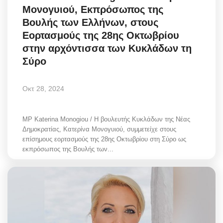
Μονογυιού, Εκπρόσωπος της
Style Adorés
Βουλής των Ελλήνων, στους
Εορτασμούς της 28ης Οκτωβρίου
Entertainment
στην αρχόντισσα των Κυκλάδων τη
Σύρο
Arts & Culture
Mykonos
Οκτ 28, 2024
Mykonos Ticker TV
MP Katerina Monogiou / Η βουλευτής Κυκλάδων της Νέας
Δημοκρατίας, Κατερίνα Μονογυιού, συμμετείχε στους
Sport
επίσημους εορτασμούς της 28ης Οκτωβρίου στη Σύρο ως
εκπρόσωπος της Βουλής των...
Health
Sustainability
In Pictures