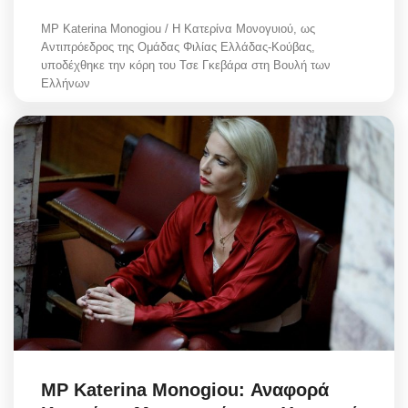
MP Katerina Monogiou / Η Κατερίνα Μονογυιού, ως
Αντιπρόεδρος της Ομάδας Φιλίας Ελλάδας-Κούβας,
υποδέχθηκε την κόρη του Τσε Γκεβάρα στη Βουλή των
Ελλήνων
MP Katerina Monogiou: Αναφορά