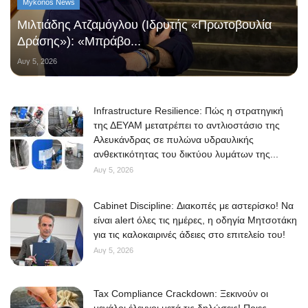
Mykonos News
Μιλτιάδης Ατζαμόγλου (Ιδρυτής «Πρωτοβουλία
Δράσης»): «Μπράβο...
Αυγ 5, 2026
Infrastructure Resilience: Πώς η στρατηγική
της ΔΕΥΑΜ μετατρέπει το αντλιοστάσιο της
Αλευκάνδρας σε πυλώνα υδραυλικής
ανθεκτικότητας του δικτύου λυμάτων της...
Αυγ 5, 2026
Cabinet Discipline: Διακοπές με αστερίσκο! Να
είναι alert όλες τις ημέρες, η οδηγία Μητσοτάκη
για τις καλοκαιρινές άδειες στο επιτελείο του!
Αυγ 5, 2026
Tax Compliance Crackdown: Ξεκινούν οι
μεγάλοι έλεγχοι μετά τις δηλώσεις! Ποιες