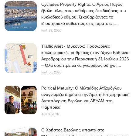
Cyclades Property Rights: Ο Άρειος Πάγος
έβαλε τέλος στις αυθαίρετες διεκδικήσεις του
κυκλαδικού εθίμου, ξεκαθαρίζοντας το
ιδιοκτησιακό καθεστώς στις ταράτσες,...
Ιουλ 29, 2026
Traffic Alert - Μύκονος: Προσωρινές
κυκλοφοριακές ρυθμίσεις στον άξονα Βόθωνα -
Αεροδρομίου την Παρασκευή 31 Ιουλίου 2026
– Όλα όσα πρέπει να γνωρίζουν οδηγοί,...
Ιουλ 30, 2026
Political Maturity: Ο Μιλτιάδης Ατζαμόγλου
αναγνωρίζει δημόσια την Άμεση Επιχειρησιακή
Ανταπόκριση Βερώνη και ΔΕΥΑΜ στη
Φάμπρικα
Αυγ 3, 2026
O Χρήστος Βερώνης απαντά στο