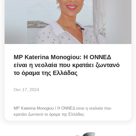
Science & Tech
Aegean Islands
Σεβασμιώτατος Δωρόθεος Β’
Cost Of Living Crisis
MP Katerina Monogiou: Η ΟΝΝΕΔ
είναι η νεολαία που κρατάει ζωντανό
Opinion + Analysis
το όραμα της Ελλάδας
L’Art des Sens
Οκτ 17, 2024
Local Elections 2023
MP Katerina Monogiou / Η ΟΝΝΕΔ είναι η νεολαία που
κρατάει ζωντανό το όραμα της Ελλάδας
All News
About