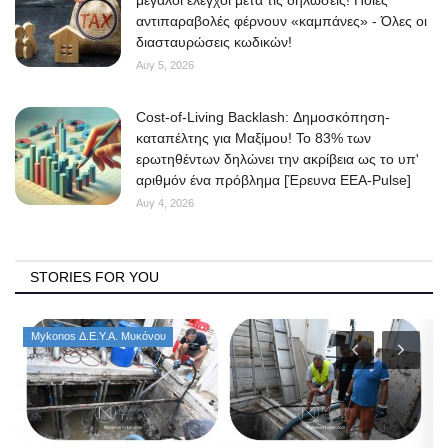
αντιπαραβολές φέρνουν «καμπάνες» - Όλες οι
διασταυρώσεις κωδικών!
Αυγ 5, 2026
Cost-of-Living Backlash: Δημοσκόπηση-
καταπέλτης για Μαξίμου! Το 83% των
ερωτηθέντων δηλώνει την ακρίβεια ως το υπ'
αριθμόν ένα πρόβλημα [Έρευνα ΕΕΑ-Pulse]
Αυγ 4, 2026
STORIES FOR YOU
Mykonos Δ.Ε.Υ.Α. Μυκόνου