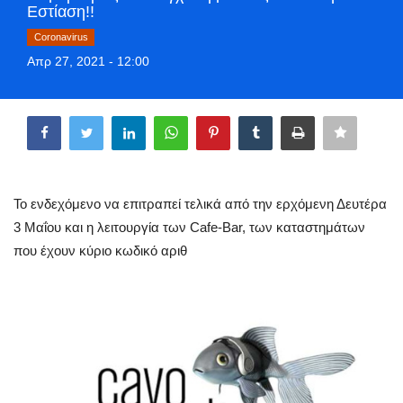
Εστίαση!!
Greece
Coronavirus
Απρ 27, 2021 - 12:00
Entertainment
Share
Arts & Culture
Mykonos
Mykonos Ticker TV
Το ενδεχόμενο να επιτραπεί τελικά από την ερχόμενη Δευτέρα
3 Μαΐου και η λειτουργία των Cafe-Bar, των καταστημάτων
Sport
που έχουν κύριο κωδικό αριθ
Health
Sustainability
In Pictures