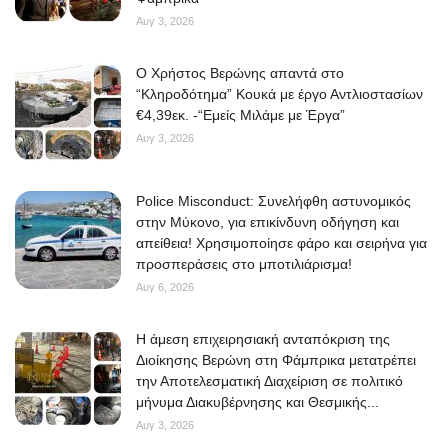
Αυγ 3, 2026
O Χρήστος Βερώνης απαντά στο
“Κληροδότημα” Κουκά με έργο Αντλιοστασίων
€4,39εκ. -“Εμείς Μιλάμε με Έργα”
Αυγ 3, 2026
Police Misconduct: Συνελήφθη αστυνομικός
στην Μύκονο, για επικίνδυνη οδήγηση και
απείθεια! Χρησιμοποίησε φάρο και σειρήνα για
προσπεράσεις στο μποτιλιάρισμα!
Αυγ 6, 2026
Η άμεση επιχειρησιακή ανταπόκριση της
Διοίκησης Βερώνη στη Φάμπρικα μετατρέπει
την Αποτελεσματική Διαχείριση σε πολιτικό
μήνυμα Διακυβέρνησης και Θεσμικής...
Αυγ 3, 2026