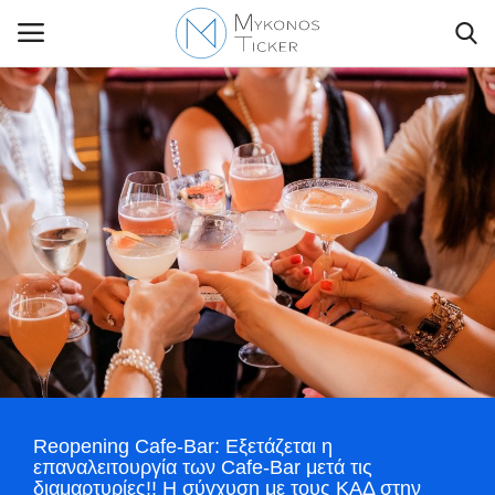
Contact Us
Politique
Business
Travel
World
Reopening Cafe-Bar: Εξετάζεται η
Style Adorés
επαναλειτουργία των Cafe-Bar μετά τις
διαμαρτυρίες!! Η σύγχυση με τους ΚΑΔ στην