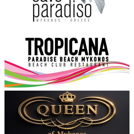
Science & Tech
Aegean Islands
Σεβασμιώτατος Δωρόθεος Β’
Cost Of Living Crisis
Opinion + Analysis
L’Art des Sens
All News
Local Elections 2023
About