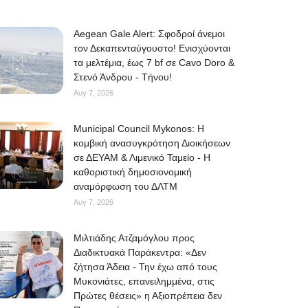
Aegean Gale Alert: Σφοδροί άνεμοι
τον Δεκαπενταύγουστο! Ενισχύονται
τα μελτέμια, έως 7 bf σε Cavo Doro &
Στενό Άνδρου - Τήνου!
Αυγ 7, 2026
Municipal Council Mykonos: Η
κομβική ανασυγκρότηση Διοικήσεων
σε ΔΕΥΑΜ & Λιμενικό Ταμείο - Η
καθοριστική δημοσιονομική
αναμόρφωση του ΔΛΤΜ
Αυγ 7, 2026
Μιλτιάδης Ατζαμόγλου προς
Διαδικτυακά Παράκεντρα: «Δεν
ζήτησα Άδεια - Την έχω από τους
Μυκονιάτες, επανειλημμένα, στις
Πρώτες θέσεις» η Αξιοπρέπεια δεν