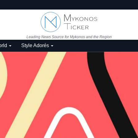
Leading News Source for Mykonos and the Region
rld
Style Adorés