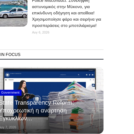
Police Misconduct: Συνελήφθη
αστυνομικός στην Μύκονο, για
επικίνδυνη οδήγηση και απείθεια!
Χρησιμοποίησε φάρο και σειρήνα για
προσπεράσεις στο μποτιλιάρισμα!
Αυγ 6, 2026
IN FOCUS
Government
State Transparency Reform:
Υποχρεωτική η ανάρτηση
Εγκυκλίων...
Αυγ 7, 2026