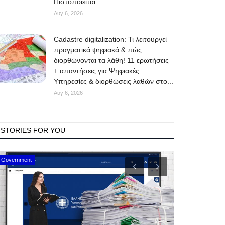
Πιστοποιείται
Αυγ 6, 2026
Cadastre digitalization: Τι λειτουργεί
πραγματικά ψηφιακά & πώς
διορθώνονται τα λάθη! 11 ερωτήσεις
+ απαντήσεις για Ψηφιακές
Υπηρεσίες & διορθώσεις λαθών στο...
Αυγ 6, 2026
STORIES FOR YOU
Mykonos Events
Mykonos News