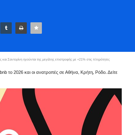
 και Σαντορίνη ηγούνται της μεγάλης επιστροφής με +21% στις πληρότητες
nb το 2026 και οι ανατροπές σε Αθήνα, Κρήτη, Ρόδο. Δείτε