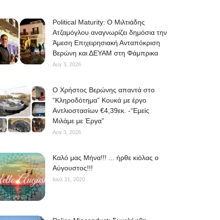
Political Maturity: Ο Μιλτιάδης
Ατζαμόγλου αναγνωρίζει δημόσια την
Άμεση Επιχειρησιακή Ανταπόκριση
Βερώνη και ΔΕΥΑΜ στη Φάμπρικα
Αυγ 3, 2026
O Χρήστος Βερώνης απαντά στο
“Κληροδότημα” Κουκά με έργο
Αντλιοστασίων €4,39εκ. -“Εμείς
Μιλάμε με Έργα”
Αυγ 3, 2026
Kαλό μας Μήνα!!! ... ήρθε κιόλας ο
Αύγουστος!!!
Ιουλ 31, 2020