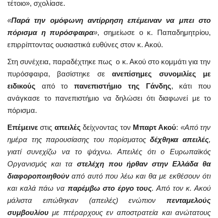
τέτοιο», σχολίασε.
«
Παρά την ομόφωνη αντίρρηση επέμειναν να μπει στο
πόρισμα η πυρόσφαιρα
»
, σημείωσε ο κ. Παπαδημητρίου,
επιρρίπτοντας ουσιαστικά ευθύνες στον κ. Ακού.
Στη συνέχεια, παραδέχτηκε πως ο κ. Ακού στο κομμάτι για την
πυρόσφαιρα, βασίστηκε σε
ανεπίσημες συνομιλίες με
ειδικούς
από το
πανεπιστήμιο της Γάνδης
, κάτι που
ανάγκασε το πανεπιστήμιο να δηλώσει ότι διαφωνεί με το
πόρισμα.
Επέμεινε
στις
απειλές
δείχνοντας τον
Μπαρτ Ακού
:
«Από την
ημέρα της παρουσίασης του πορίσματος
δέχθηκα απειλές
,
γιατί συνεχίζω να το ψάχνω. Απειλές ότι ο Ευρωπαϊκός
Οργανισμός και τα
στελέχη που ήρθαν στην Ελλάδα θα
διαφοροποιηθούν
από αυτό που λέω και θα με εκθέσουν ότι
και καλά πάω να
παρέμβω στο έργο τους
. Από τον κ. Ακού
μάλιστα ειπώθηκαν (απειλές) ενώπιον
πενταμελούς
συμβουλίου
με πτέραρχους εν αποστρατεία και ανώτατους