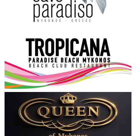
Science & Tech
Aegean Islands
Σεβασμιώτατος Δωρόθεος Β’
Cost Of Living Crisis
Opinion + Analysis
L’Art des Sens
All News
Local Elections 2023
About