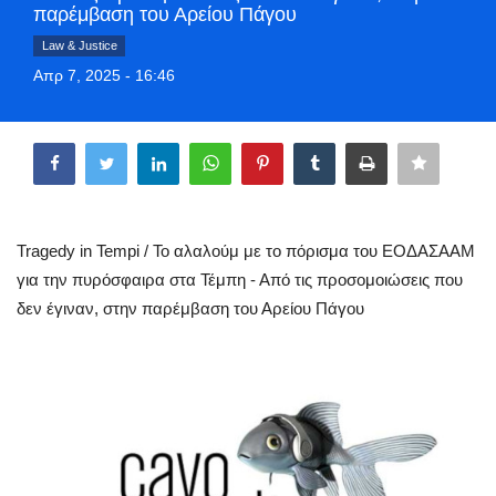
παρέμβαση του Αρείου Πάγου
Style Adorés
Law & Justice
Απρ 7, 2025 - 16:46
Entertainment
Share
Arts & Culture
Mykonos
Mykonos Ticker TV
Tragedy in Tempi / Το αλαλούμ με το πόρισμα του ΕΟΔΑΣΑΑΜ
για την πυρόσφαιρα στα Τέμπη - Από τις προσομοιώσεις που
Sport
δεν έγιναν, στην παρέμβαση του Αρείου Πάγου
Sustainability
Health
In Pictures