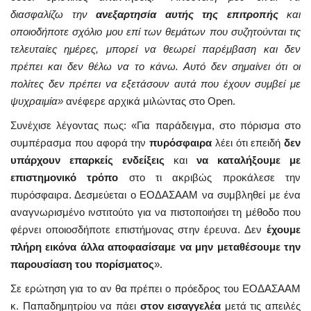
διασφαλίζω την
ανεξαρτησία αυτής της επιτροπής
και
οποιοδήποτε σχόλιο μου επί των θεμάτων που συζητούνται τις
τελευταίες ημέρες, μπορεί να θεωρεί παρέμβαση και δεν
πρέπει και δεν θέλω να το κάνω. Αυτό δεν σημαίνει ότι οι
πολίτες δεν πρέπει να εξετάσουν αυτά που έχουν συμβεί με
ψυχραιμία»
ανέφερε αρχικά μιλώντας στο Open.
Συνέχισε λέγοντας πως: «Για παράδειγμα, στο πόρισμα στο
συμπέρασμα που αφορά την
πυρόσφαιρα
λέει ότι επειδή
δεν
υπάρχουν επαρκείς ενδείξεις
και
να καταλήξουμε με
επιστημονικό τρόπο
στο τι ακριβώς προκάλεσε την
πυρόσφαιρα. Δεσμεύεται ο ΕΟΔΑΣΑΑΜ να συμβληθεί με ένα
αναγνωρισμένο ινστιτούτο για να πιστοποιήσει τη μέθοδο που
φέρνει οποιοσδήποτε επιστήμονας στην έρευνα. Δεν
έχουμε
πλήρη εικόνα άλλα αποφασίσαμε να μην μεταθέσουμε την
παρουσίαση του πορίσματος
».
Σε ερώτηση για το αν θα πρέπει ο πρόεδρος του ΕΟΔΑΣΑΑΜ
κ. Παπαδημητρίου να πάει
στον εισαγγελέα
μετά τις απειλές