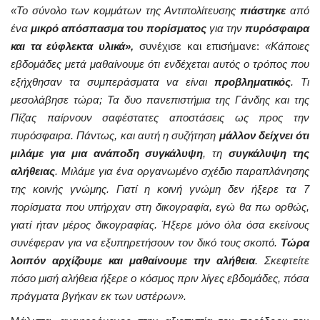
«Το σύνολο των κομμάτων της Αντιπολίτευσης
πιάστηκε
από
ένα
μικρό απόσπασμα του πορίσματος
για την
πυρόσφαιρα
και τα εύφλεκτα υλικά»,
συνέχισε και επισήμανε:
«Κάποιες
εβδομάδες μετά μαθαίνουμε ότι ενδέχεται αυτός ο τρόπος που
εξήχθησαν τα συμπεράσματα να είναι
προβληματικός
. Τι
μεσολάβησε τώρα; Τα δυο πανεπιστήμια της Γάνδης και της
Πίζας παίρνουν σαφέστατες αποστάσεις ως προς την
πυρόσφαιρα. Πάντως, και αυτή η συζήτηση
μάλλον δείχνει ότι
μιλάμε για μια ανάποδη συγκάλυψη
, τη
συγκάλυψη της
αλήθειας
. Μιλάμε για ένα οργανωμένο σχέδιο παραπλάνησης
της κοινής γνώμης. Γιατί η κοινή γνώμη δεν ήξερε τα 7
πορίσματα που υπήρχαν στη δικογραφία, εγώ θα πω ορθώς,
γιατί ήταν μέρος δικογραφίας. Ήξερε μόνο όλα όσα εκείνους
συνέφεραν για να εξυπηρετήσουν τον δικό τους σκοπό.
Τώρα
λοιπόν αρχίζουμε και μαθαίνουμε την αλήθεια
. Σκεφτείτε
πόσο μισή αλήθεια ήξερε ο κόσμος πριν λίγες εβδομάδες, πόσα
πράγματα βγήκαν εκ των υστέρων».