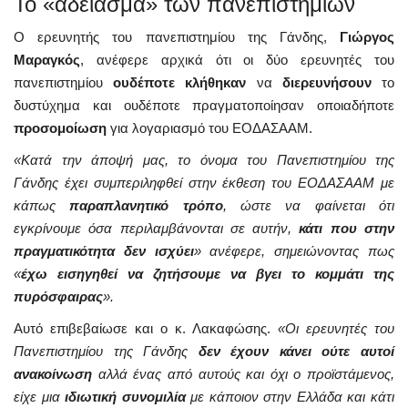
Το «άδειασμα» των πανεπιστημίων
Ο ερευνητής του πανεπιστημίου της Γάνδης,
Γιώργος
Μαραγκός
, ανέφερε αρχικά ότι οι δύο ερευνητές του
πανεπιστημίου
ουδέποτε κλήθηκαν
να
διερευνήσουν
το
δυστύχημα και ουδέποτε πραγματοποίησαν οποιαδήποτε
προσομοίωση
για λογαριασμό του ΕΟΔΑΣΑΑΜ.
«Κατά την άποψή μας, το όνομα του Πανεπιστημίου της
Γάνδης έχει συμπεριληφθεί στην έκθεση του ΕΟΔΑΣΑΑΜ με
κάπως
παραπλανητικό τρόπο
, ώστε να φαίνεται ότι
εγκρίνουμε όσα περιλαμβάνονται σε αυτήν,
κάτι που στην
πραγματικότητα δεν ισχύει
» ανέφερε, σημειώνοντας πως
«
έχω εισηγηθεί να ζητήσουμε να βγει το κομμάτι της
πυρόσφαιρας
».
Αυτό επιβεβαίωσε και ο κ. Λακαφώσης.
«Οι ερευνητές του
Πανεπιστημίου της Γάνδης
δεν έχουν κάνει ούτε αυτοί
ανακοίνωση
αλλά ένας από αυτούς και όχι ο προϊστάμενος,
είχε μια
ιδιωτική συνομιλία
με κάποιον στην Ελλάδα και κάτι