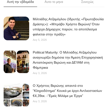
Αυτή την εβδομάδα
Αυτο το μηνα
Συνεχώς
Μιλτιάδης Ατζαμόγλου (Ιδρυτής «Πρωτοβουλία
Δράσης»): «Μπράβο Χρήστο Βερώνη! Όταν
υπάρχει Δήμαρχος παρών, το αποτέλεσμα
φαίνεται στην πράξη»
Αυγ 5, 2026
Political Maturity: Ο Μιλτιάδης Ατζαμόγλου
αναγνωρίζει δημόσια την Άμεση Επιχειρησιακή
Ανταπόκριση Βερώνη και ΔΕΥΑΜ στη
Φάμπρικα
Αυγ 3, 2026
O Χρήστος Βερώνης απαντά στο
“Κληροδότημα” Κουκά με έργο Αντλιοστασίων
€4,39εκ. -“Εμείς Μιλάμε με Έργα”
Αυγ 3, 2026