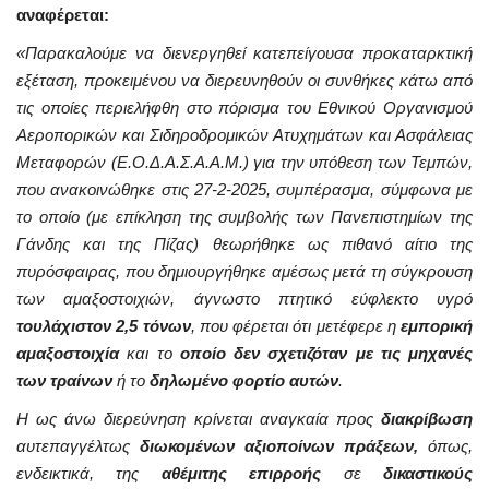
αναφέρεται:
«Παρακαλούμε να διενεργηθεί κατεπείγουσα προκαταρκτική
εξέταση, προκειμένου να διερευνηθούν οι συνθήκες κάτω από
τις οποίες περιελήφθη στο πόρισμα του Εθνικού Οργανισμού
Αεροπορικών και Σιδηροδρομικών Ατυχημάτων και Ασφάλειας
Μεταφορών (Ε.Ο.Δ.Α.Σ.Α.Α.Μ.) για την υπόθεση των Τεμπών,
που ανακοινώθηκε στις 27-2-2025, συμπέρασμα, σύμφωνα με
το οποίο (με επίκληση της συμβολής των Πανεπιστημίων της
Γάνδης και της Πίζας) θεωρήθηκε ως πιθανό αίτιο της
πυρόσφαιρας, που δημιουργήθηκε αμέσως μετά τη σύγκρουση
των αμαξοστοιχιών, άγνωστο πτητικό εύφλεκτο υγρό
τουλάχιστον 2,5 τόνων
, που φέρεται ότι μετέφερε η
εμπορική
αμαξοστοιχία
και το
οποίο δεν σχετιζόταν με τις μηχανές
των τραίνων
ή το
δηλωμένο φορτίο αυτών
.
Η ως άνω διερεύνηση κρίνεται αναγκαία προς
διακρίβωση
αυτεπαγγέλτως
διωκομένων αξιοποίνων πράξεων,
όπως,
ενδεικτικά, της
αθέμιτης επιρροής
σε
δικαστικούς