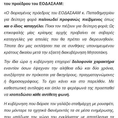
του προέδρου του ΕΟΔΑΣΑΑΜ:
«Ο διορισμένος πρόεδρος του ΕΟΔΑΣΑΑΜ κ. Παπαδημητρίου
για δεύτερη φορά
παλινωδεί προφανώς πιεζόμενος
όπως
και ο ίδιος καταγγέλει
. Ποιοι τον πιέζουν για δεύτερη φορά; Ως
επικεφαλής μίας κρίσιμης αρχής προβαίνει σε σοβαρές
καταγγελίες για απειλές που θα πρέπει να διερευνηθούν.
Τίποτα δεν μας εκπλήσσει πια σε συνθήκες υπονομευμένου
κράτους δικαίου μετά την εξαετή διακυβέρνηση Μητσοτάκη.
Την ίδια ώρα η κυβέρνηση επιχειρεί
δολοφονία χαρακτήρα
εναντίον όσων έψαχναν την αλήθεια εδώ και δύο χρόνια,
ανεξάρτητα αν πρόκειται για δικηγόρους, πραγματογνώμονες
ή δημοσιογράφους. Το έχει κάνει και στο παρελθόν. Με
καθεστωτική αντίληψη και όπλο τα φερέφωνά της προσπαθεί
να
ισοπεδώσει κάθε αντίθετη φωνή.
Η κυβέρνηση που διόρισε τον γαλάζιο σταθμάρχη με ρουσφέτι,
που μόνταρε τα ηχητικά διανέμοντάς τα σε μέσα ενημέρωσης,
που μπάζωσε τον χώρο του εγκλήματος με αποτέλεσμα τα