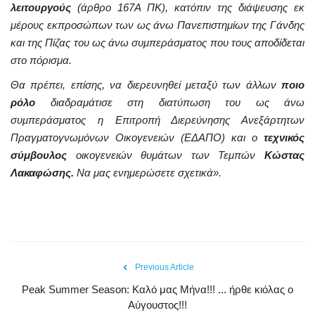
λειτουργούς
(άρθρο 167Α ΠΚ), κατόπιν της διάψευσης εκ
μέρους εκπροσώπων των ως άνω Πανεπιστημίων της Γάνδης
και της Πίζας του ως άνω συμπεράσματος που τους αποδίδεται
στο πόρισμα.
Θα πρέπει, επίσης, να διερευνηθεί μεταξύ των άλλων
ποιο
ρόλο
διαδραμάτισε στη διατύπωση του ως άνω
συμπεράσματος η Επιτροπή Διερεύνησης Ανεξάρτητων
Πραγματογνωμόνων Οικογενειών (ΕΔΑΠΟ) και ο
τεχνικός
σύμβουλος
οικογενειών θυμάτων των Τεμπών
Κώστας
Λακαφώσης.
Να μας ενημερώσετε σχετικά».
Previous Article
Peak Summer Season: Kαλό μας Μήνα!!! ... ήρθε κιόλας ο
Αύγουστος!!!