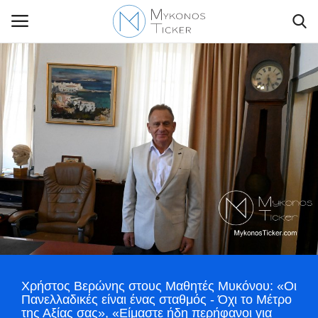
Contact Us
Politique
Business
Travel
World
Χρήστος Βερώνης στους Μαθητές Μυκόνου: «Οι
Greece
Πανελλαδικές είναι ένας σταθμός - Όχι το Μέτρο
της Αξίας σας», «Είμαστε ήδη περήφανοι για