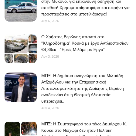
στην Μύκονο, για επικίνδυνη οδήγηση και
απείθεια! Χρησιμοποίησε φάρο και σειρήνα για
προσπεράσεις στο μποτιλιάρισμα!
Αυγ 6, 2026
O Χρήστος Βερώνης απαντά στο
“Κληροδότημα” Κουκά με έργο Αντλιοστασίων
€4,39εκ. -“Εμείς Μιλάμε με Έργα”
Αυγ 3, 2026
ΜΠΞ: Η δημόσια αναγνώριση του Μιλτιάδη
Ατζαμόγλου για την Επιχειρησιακή
Αποτελεσματικότητα της Διοίκησης Βερώνη
αναδεικνύει ότι η Θεσμική Αξιοπιστία
υπερισχύει...
Αυγ 4, 2026
ΜΠΞ: Η Συμπεριφορά του τέως Δημάρχου Κ.
Κουκά στο Νιοχώρι δεν ήταν Πολιτική