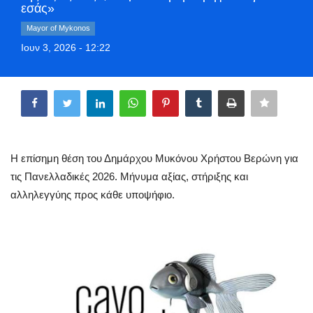
εσάς»
Style Adorés
Mayor of Mykonos
Ιουν 3, 2026 - 12:22
Entertainment
Share
Arts & Culture
Mykonos
Mykonos Ticker TV
Η επίσημη θέση του Δημάρχου Μυκόνου Χρήστου Βερώνη για
τις Πανελλαδικές 2026. Μήνυμα αξίας, στήριξης και
Sport
αλληλεγγύης προς κάθε υποψήφιο.
Health
Sustainability
In Pictures