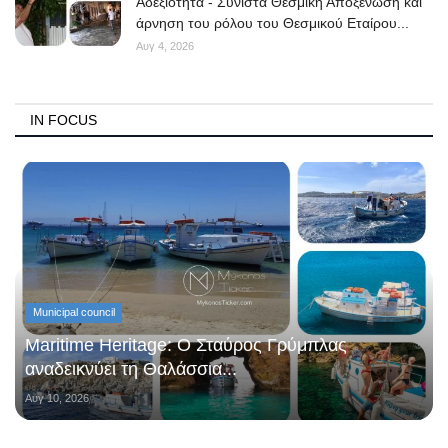
Αδεξιότητα - Συνιστά Θεσμική Αποξένωση και
άρνηση του ρόλου του Θεσμικού Εταίρου...
Αυγ 4, 2026
IN FOCUS
Municipal council
Maritime Heritage: Ο Σταύρος Γρύμπλας
αναδεικνύει τη Θαλάσσια...
Αυγ 10, 2026