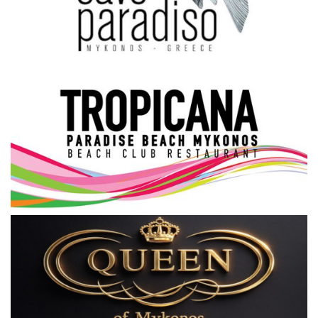
Science & Tech
Aegean Islands
Σεβασμιώτατος Δωρόθεος Β’
Cost Of Living Crisis
Opinion + Analysis
L’Art des Sens
Local Elections 2023
All News
About