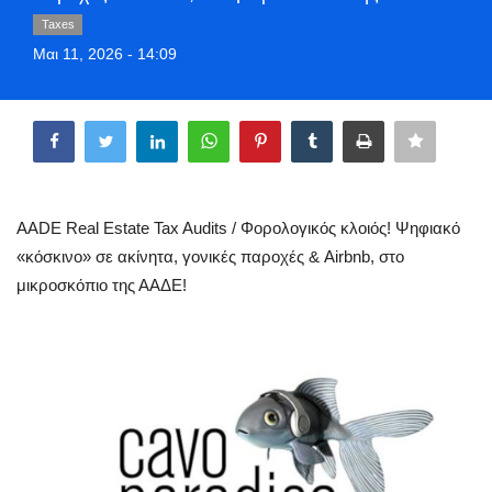
Greece
Taxes
Μαι 11, 2026 - 14:09
Entertainment
Share
Arts & Culture
Mykonos
AADE Real Estate Tax Audits / Φορολογικός κλοιός! Ψηφιακό
Mykonos Ticker TV
«κόσκινο» σε ακίνητα, γονικές παροχές & Airbnb, στο
μικροσκόπιο της ΑΑΔΕ!
Sport
Sustainability
Health
In Pictures