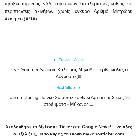
προβλεπόμενους ΚΑΔ τουριστικών καταλυμάτων, καθώς και
περιπτώσεις ακινήτων χωρίς έγκυρο Αριθμό Μητρώου
Ακινήτου (ΑΜΑ).
Previous Article
Peak Summer Season: Kαλό μας Μήνα!!! ... ήρθε κιόλας ο
Αύγουστος!!!
Next Article
Tourism Zoning: To νέο Χωροταξικό θέτει Αρτιότητα 8 έως 16
στρέμματα - Μύκονος,...
Ακολούθησε το
Mykonos
Ticker
στο
Google
News
!
Live
όλες
οι εξελίξεις, με το κύρος του
www
.
mykonosticker
.
com