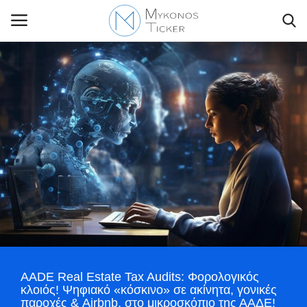
Contact Us
Politique
Business
Travel
World
AADE Real Estate Tax Audits: Φορολογικός
Style Adorés
κλοιός! Ψηφιακό «κόσκινο» σε ακίνητα, γονικές
παροχές & Airbnb, στο μικροσκόπιο της ΑΑΔΕ!