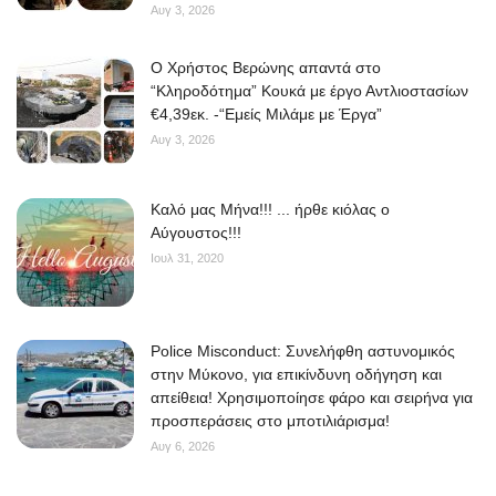
Αυγ 3, 2026
O Χρήστος Βερώνης απαντά στο
“Κληροδότημα” Κουκά με έργο Αντλιοστασίων
€4,39εκ. -“Εμείς Μιλάμε με Έργα”
Αυγ 3, 2026
Kαλό μας Μήνα!!! ... ήρθε κιόλας ο
Αύγουστος!!!
Ιουλ 31, 2020
Police Misconduct: Συνελήφθη αστυνομικός
στην Μύκονο, για επικίνδυνη οδήγηση και
απείθεια! Χρησιμοποίησε φάρο και σειρήνα για
προσπεράσεις στο μποτιλιάρισμα!
Αυγ 6, 2026