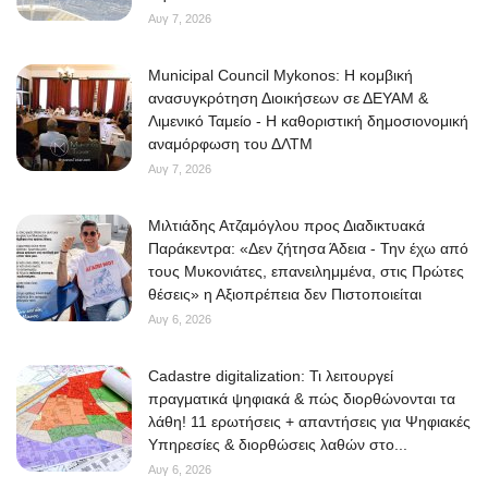
Αυγ 7, 2026
Municipal Council Mykonos: Η κομβική
ανασυγκρότηση Διοικήσεων σε ΔΕΥΑΜ &
Λιμενικό Ταμείο - Η καθοριστική δημοσιονομική
αναμόρφωση του ΔΛΤΜ
Αυγ 7, 2026
Μιλτιάδης Ατζαμόγλου προς Διαδικτυακά
Παράκεντρα: «Δεν ζήτησα Άδεια - Την έχω από
τους Μυκονιάτες, επανειλημμένα, στις Πρώτες
θέσεις» η Αξιοπρέπεια δεν Πιστοποιείται
Αυγ 6, 2026
Cadastre digitalization: Τι λειτουργεί
πραγματικά ψηφιακά & πώς διορθώνονται τα
λάθη! 11 ερωτήσεις + απαντήσεις για Ψηφιακές
Υπηρεσίες & διορθώσεις λαθών στο...
Αυγ 6, 2026