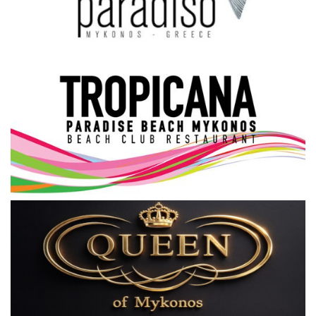
Science & Tech
Aegean Islands
Σεβασμιώτατος Δωρόθεος Β’
Cost Of Living Crisis
Opinion + Analysis
L’Art des Sens
All News
Local Elections 2023
About