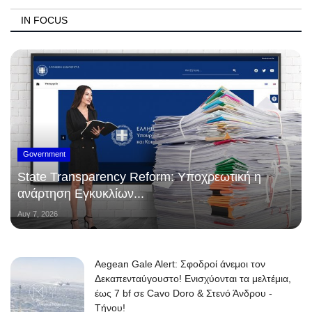
IN FOCUS
Government
State Transparency Reform: Υποχρεωτική η
ανάρτηση Εγκυκλίων...
Αυγ 7, 2026
Aegean Gale Alert: Σφοδροί άνεμοι τον
Δεκαπενταύγουστο! Ενισχύονται τα μελτέμια,
έως 7 bf σε Cavo Doro & Στενό Άνδρου -
Τήνου!