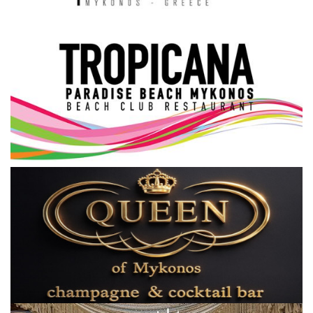
Science & Tech
Aegean Islands
Σεβασμιώτατος Δωρόθεος Β’
Cost Of Living Crisis
Opinion + Analysis
L’Art des Sens
All News
Local Elections 2023
About