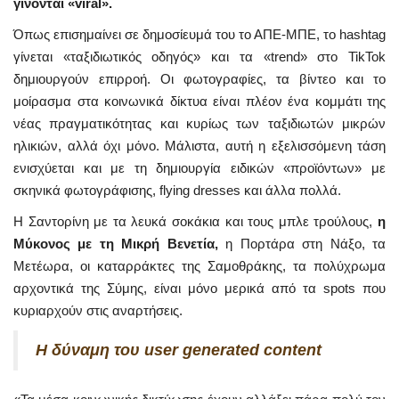
γίνονται «viral».
Όπως επισημαίνει σε δημοσίευμά του το ΑΠΕ-ΜΠΕ, το hashtag
γίνεται «ταξιδιωτικός οδηγός» και τα «trend» στο TikTok
δημιουργούν επιρροή. Οι φωτογραφίες, τα βίντεο και το
μοίρασμα στα κοινωνικά δίκτυα είναι πλέον ένα κομμάτι της
νέας πραγματικότητας και κυρίως των ταξιδιωτών μικρών
ηλικιών, αλλά όχι μόνο. Μάλιστα, αυτή η εξελισσόμενη τάση
ενισχύεται και με τη δημιουργία ειδικών «προϊόντων» με
σκηνικά φωτογράφισης, flying dresses και άλλα πολλά.
Η Σαντορίνη με τα λευκά σοκάκια και τους μπλε τρούλους,
η
Μύκονος με τη Μικρή Βενετία,
η Πορτάρα στη Νάξο, τα
Μετέωρα, οι καταρράκτες της Σαμοθράκης, τα πολύχρωμα
αρχοντικά της Σύμης, είναι μόνο μερικά από τα spots που
κυριαρχούν στις αναρτήσεις.
Η δύναμη του user generated content