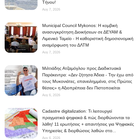
Τήνου!
Αυγ 7, 2026
Municipal Council Mykonos: Η κομβική
ανασυγκρότηση Διοικήσεων σε ΔΕΥΑΜ &
Λιμενικό Ταμείο - Η καθοριστική δημοσιονομική
αναμόρφωση του ΔΛΤΜ
Αυγ 7, 2026
Μιλτιάδης Ατζαμόγλου προς Διαδικτυακά
Παράκεντρα: «Δεν ζήτησα Άδεια - Την έχω από
τους Μυκονιάτες, επανειλημμένα, στις Πρώτες
θέσεις» η Αξιοπρέπεια δεν Πιστοποιείται
Αυγ 6, 2026
Cadastre digitalization: Τι λειτουργεί
πραγματικά ψηφιακά & πώς διορθώνονται τα
λάθη! 11 ερωτήσεις + απαντήσεις για Ψηφιακές
Υπηρεσίες & διορθώσεις λαθών στο...
Αυγ 6, 2026