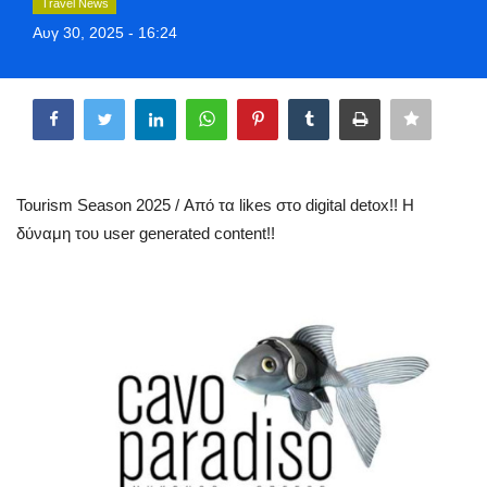
Travel News
Greece
Αυγ 30, 2025 - 16:24
Entertainment
Share
Arts & Culture
Mykonos
Tourism Season 2025 / Από τα likes στο digital detox!! Η
δύναμη του user generated content!!
Mykonos Ticker TV
Sport
Sustainability
Health
In Pictures