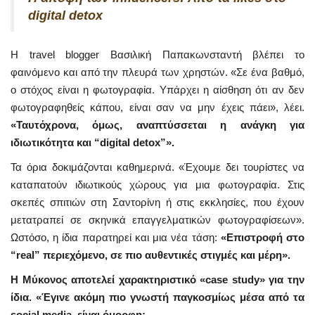
digital detox
Η travel blogger Βασιλική Παπακωνσταντή βλέπει το
φαινόμενο και από την πλευρά των χρηστών. «Σε ένα βαθμό,
ο στόχος είναι η φωτογραφία. Υπάρχει η αίσθηση ότι αν δεν
φωτογραφηθείς κάπου, είναι σαν να μην έχεις πάει», λέει.
«Ταυτόχρονα, όμως, αναπτύσσεται η ανάγκη για
ιδιωτικότητα και “digital detox”».
Τα όρια δοκιμάζονται καθημερινά. «Έχουμε δει τουρίστες να
καταπατούν ιδιωτικούς χώρους για μια φωτογραφία. Στις
σκεπές σπιτιών στη Σαντορίνη ή στις εκκλησίες, που έχουν
μετατραπεί σε σκηνικά επαγγελματικών φωτογραφίσεων».
Ωστόσο, η ίδια παρατηρεί και μια νέα τάση:
«Επιστροφή στο
“real” περιεχόμενο, σε πιο αυθεντικές στιγμές και μέρη».
Η Μύκονος αποτελεί χαρακτηριστικό «case study» για την
ίδια. «Έγινε ακόμη πιο γνωστή παγκοσμίως μέσα από τα
social media, είναι όμορφη;