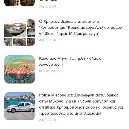
Αυγ 3, 2026
O Χρήστος Βερώνης απαντά στο
“Κληροδότημα” Κουκά με έργο Αντλιοστασίων
€4,39εκ. -“Εμείς Μιλάμε με Έργα”
Αυγ 3, 2026
Kαλό μας Μήνα!!! ... ήρθε κιόλας ο
Αύγουστος!!!
Ιουλ 31, 2020
Police Misconduct: Συνελήφθη αστυνομικός
στην Μύκονο, για επικίνδυνη οδήγηση και
απείθεια! Χρησιμοποίησε φάρο και σειρήνα για
προσπεράσεις στο μποτιλιάρισμα!
Αυγ 6, 2026