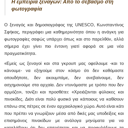
Η εμπειρία ξεναγών: Από το σεβασμό στη
φωτογραφία
Ο ξεναγός και δημοσιογράφος της UNESCO, Κωνσταντίνος
Σφήκας, περιγράφει μια καθημερινότητα όπου η ανάγκη για
φωτογραφίες σαφώς υπάρχει όπως και στο παρελθόν, αλλά
σήμερα έχει γίνει πιο έντονη γιατί αφορά σε μια νέα
πραγματικότητα.
«Εμείς ως ξεναγοί και στα γκρουπ μας οφείλουμε -και το
κάνουμε- να εξηγούμε στον κόσμο ότι δεν καθόμαστε
οπουδήποτε, δεν ακουμπάμε, δεν ανεβαίνουμε, δεν
ασχημονούμε στα αρχαία. Δεν ντυνόμαστε με τρόπο που δεν
αρμόζει», τονίζει και προσθέτει: «Χρειάζονται φύλακες και
πινακίδες. Διότι είναι πολύ φυσικό για κάποιους να καθίσουν
επάνω στις πέτρες σε έναν αρχαιολογικό χώρο. Αυτό είναι κάτι
που πρέπει να γνωρίζουν μέσα από δικές μας υποδείξεις και
επισημάνεις πινακίδων με ανάλογα μηνύματα για να
καταλάβουν ότι δεν επιτρέπεται και να προφυλάξουμε τα