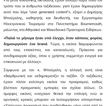
«Τα μέσα κοινωνικής δικτύωσης έχουν αλλάξει πάρα πολύ τον
τρόπο που οι άνθρωποι ταξιδεύουν, γιατί έχουν δημιουργήσει
αυτό που λέμε “user generated content”», εξηγεί ο Δημήτρης
Μπούχαλης, καθηγητής και διευθυντής του Εργαστηρίου
Ηλεκτρονικού Τουρισμού στο Πανεπιστήμιο Bournemouth,
μιλώντας στο Αθηναϊκό και Μακεδονικό Πρακτορείο Ειδήσεων.
«Παλιά το μήνυμα ήταν υπό έλεγχο, όταν κάποιος φορέας
δημιουργούσε ένα brand.
Τώρα, η εικόνα διαμορφώνεται
από τους επισκέπτες και καταναλωτές. Πρόκειται για
συνδημιουργία αξίας, όπου ο χρήστης συμμετέχει ενεργά και
επικοινωνεί με άλλους».
Σύμφωνα με τον κ. Μπούχαλη, η αλλαγή αυτή είναι
«διαρθρωτική και εκδημοκρατίζει το ταξίδι». Οι ταξιδιώτες
έχουν πλέον καλύτερη εικόνα του προορισμού, καθώς
βλέπουν πραγματικές εμπειρίες και σχόλια άλλων. Οι
όμορφες εικόνες ενισχύουν θετικά την επιλογή, ενώ οι
αρνητικές κριτικές μπορούν να λειτουργήσουν αποτρεπτικά.
«Υπάρχουν προορισμοί που αναδείχθηκαν μόνο μέσα από τα