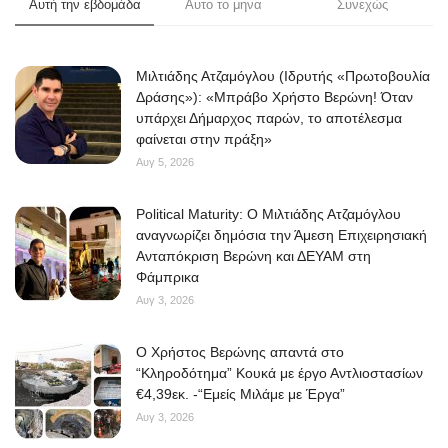
Αυτή την εβδομάδα
Αυτο το μηνα
Συνεχώς
Μιλτιάδης Ατζαμόγλου (Ιδρυτής «Πρωτοβουλία
Δράσης»): «Μπράβο Χρήστο Βερώνη! Όταν
υπάρχει Δήμαρχος παρών, το αποτέλεσμα
φαίνεται στην πράξη»
Αυγ 5, 2026
Political Maturity: Ο Μιλτιάδης Ατζαμόγλου
αναγνωρίζει δημόσια την Άμεση Επιχειρησιακή
Ανταπόκριση Βερώνη και ΔΕΥΑΜ στη
Φάμπρικα
Αυγ 3, 2026
O Χρήστος Βερώνης απαντά στο
“Κληροδότημα” Κουκά με έργο Αντλιοστασίων
€4,39εκ. -“Εμείς Μιλάμε με Έργα”
Αυγ 3, 2026