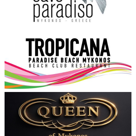
Science & Tech
Aegean Islands
Σεβασμιώτατος Δωρόθεος Β’
Cost Of Living Crisis
Opinion + Analysis
L’Art des Sens
All News
Local Elections 2023
About