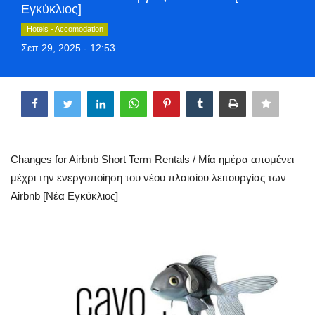
Εγκύκλιος]
Style Adorés
Hotels - Accomodation
Σεπ 29, 2025 - 12:53
Entertainment
Share
Arts & Culture
Mykonos
Mykonos Ticker TV
Changes for Airbnb Short Term Rentals / Μία ημέρα απομένει
μέχρι την ενεργοποίηση του νέου πλαισίου λειτουργίας των
Sport
Airbnb [Νέα Εγκύκλιος]
Sustainability
Health
In Pictures