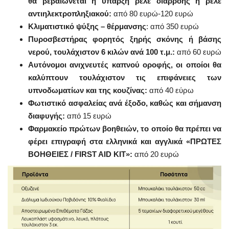
θα βεβαιώνεται η ύπαρξη ρελέ διαρροής ή ρελέ
αντιηλεκτροπληξιακού:
από 80 ευρώ-120 ευρώ
Κλιματιστικό ψύξης – θέρμανσης
: από 350 ευρώ
Πυροσβεστήρας φορητός ξηρής σκόνης ή βάσης
νερού, τουλάχιστον 6 κιλών ανά 100 τ.μ.:
από 60 ευρώ
Αυτόνομοι ανιχνευτές καπνού οροφής, οι οποίοι θα
καλύπτουν τουλάχιστον τις επιφάνειες των
υπνοδωματίων και της κουζίνας:
από 40 εύρω
Φωτιστικό ασφαλείας ανά έξοδο, καθώς και σήμανση
διαφυγής:
από 15 ευρώ
Φαρμακείο πρώτων βοηθειών, το οποίο θα πρέπει να
φέρει επιγραφή στα ελληνικά και αγγλικά «ΠΡΩΤΕΣ
ΒΟΗΘΕΙΕΣ / FIRST AID KIT»:
από 20 ευρώ