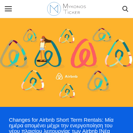
Contact Us
Politique
Business
Travel
World
Changes for Airbnb Short Term Rentals: Μία
Greece
ημέρα απομένει μέχρι την ενεργοποίηση του
νέου πλαισίου λειτουργίας των Airbnb [Νέα