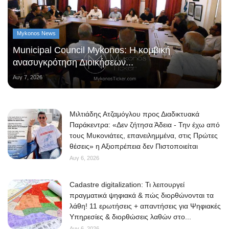
Mykonos News
Municipal Council Mykonos: Η κομβική
ανασυγκρότηση Διοικήσεων...
Αυγ 7, 2026
Μιλτιάδης Ατζαμόγλου προς Διαδικτυακά
Παράκεντρα: «Δεν ζήτησα Άδεια - Την έχω από
τους Μυκονιάτες, επανειλημμένα, στις Πρώτες
θέσεις» η Αξιοπρέπεια δεν Πιστοποιείται
Αυγ 6, 2026
Cadastre digitalization: Τι λειτουργεί
πραγματικά ψηφιακά & πώς διορθώνονται τα
λάθη! 11 ερωτήσεις + απαντήσεις για Ψηφιακές
Υπηρεσίες & διορθώσεις λαθών στο...
Αυγ 6, 2026