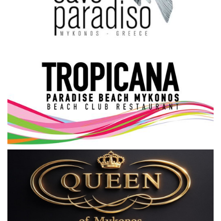
Science & Tech
Aegean Islands
Σεβασμιώτατος Δωρόθεος Β’
Cost Of Living Crisis
Opinion + Analysis
L’Art des Sens
All News
Local Elections 2023
About