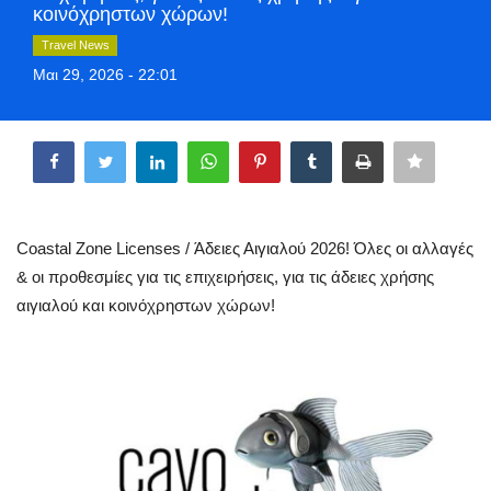
κοινόχρηστων χώρων!
Style Adorés
Travel News
Μαι 29, 2026 - 22:01
Entertainment
Share
Arts & Culture
Mykonos
Mykonos Ticker TV
Coastal Zone Licenses / Άδειες Αιγιαλού 2026! Όλες οι αλλαγές
& οι προθεσμίες για τις επιχειρήσεις, για τις άδειες χρήσης
Sport
αιγιαλού και κοινόχρηστων χώρων!
Sustainability
Health
In Pictures