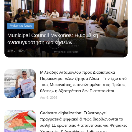
Mykonos News
Municipal Council Mykonos: Η κομβική
ανασυγκρότηση Διοικήσεων...
Αυγ 7, 2026
Μιλτιάδης Ατζαμόγλου προς Διαδικτυακά
Παράκεντρα: «Δεν ζήτησα Άδεια - Την έχω από
τους Μυκονιάτες, επανειλημμένα, στις Πρώτες
θέσεις» η Αξιοπρέπεια δεν Πιστοποιείται
Αυγ 6, 2026
Cadastre digitalization: Τι λειτουργεί
πραγματικά ψηφιακά & πώς διορθώνονται τα
λάθη! 11 ερωτήσεις + απαντήσεις για Ψηφιακές
Υπηρεσίες & διορθώσεις λαθών στο...