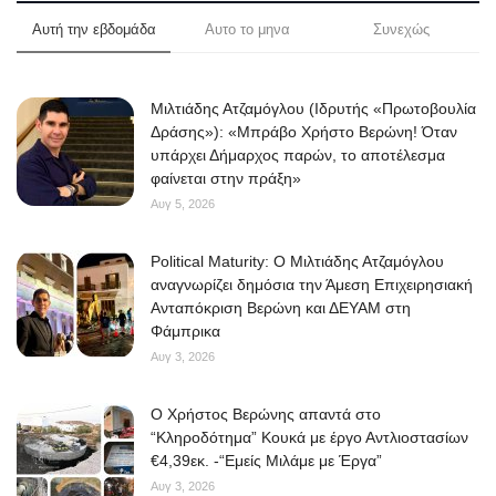
Αυτή την εβδομάδα
Αυτο το μηνα
Συνεχώς
Μιλτιάδης Ατζαμόγλου (Ιδρυτής «Πρωτοβουλία
Δράσης»): «Μπράβο Χρήστο Βερώνη! Όταν
υπάρχει Δήμαρχος παρών, το αποτέλεσμα
φαίνεται στην πράξη»
Αυγ 5, 2026
Political Maturity: Ο Μιλτιάδης Ατζαμόγλου
αναγνωρίζει δημόσια την Άμεση Επιχειρησιακή
Ανταπόκριση Βερώνη και ΔΕΥΑΜ στη
Φάμπρικα
Αυγ 3, 2026
O Χρήστος Βερώνης απαντά στο
“Κληροδότημα” Κουκά με έργο Αντλιοστασίων
€4,39εκ. -“Εμείς Μιλάμε με Έργα”
Αυγ 3, 2026