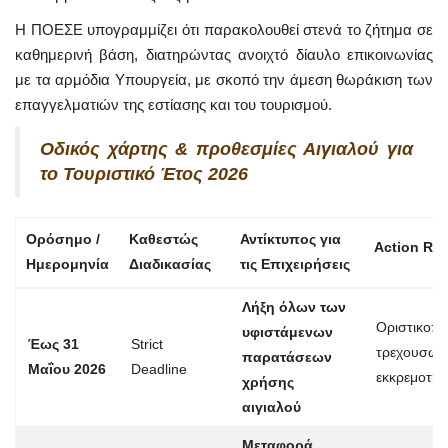
Η ΠΟΕΣΕ υπογραμμίζει ότι παρακολουθεί στενά το ζήτημα σε
καθημερινή βάση, διατηρώντας ανοιχτό δίαυλο επικοινωνίας
με τα αρμόδια Υπουργεία, με σκοπό την άμεση θωράκιση των
επαγγελματιών της εστίασης και του τουρισμού.
Οδικός χάρτης & προθεσμίες Αιγιαλού για
το Τουριστικό Έτος 2026
Ορόσημο /
Καθεστώς
Αντίκτυπος για
Action Req
Ημερομηνία
Διαδικασίας
τις Επιχειρήσεις
Λήξη όλων των
Οριστικοπ
υφιστάμενων
Έως 31
Strict
τρεχουσών
παρατάσεων
Μαΐου 2026
Deadline
εκκρεμοτή
χρήσης
αιγιαλού
Μεταφορά