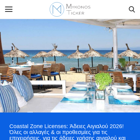
Contact Us
Politique
Business
Travel
World
Coastal Zone Licenses: Άδειες Αιγιαλού 2026!
Greece
Όλες οι αλλαγές & οι προθεσμίες για τις
επιχειρήσεις, για τις άδειες χρήσης αιγιαλού και