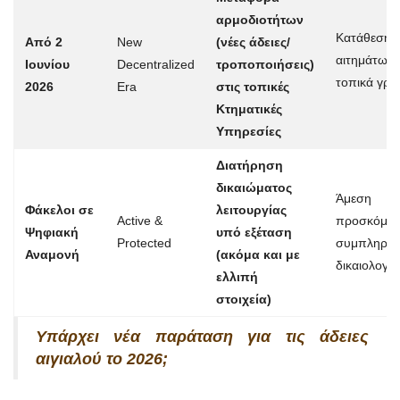
αρμοδιοτήτων
Κατάθεση 
Από 2
New
(νέες άδειες/
αιτημάτων 
Ιουνίου
Decentralized
τροποποιήσεις)
τοπικά γρα
2026
Era
στις τοπικές
Κτηματικές
Υπηρεσίες
Διατήρηση
δικαιώματος
Άμεση
Φάκελοι σε
λειτουργίας
Active &
προσκόμισ
Ψηφιακή
υπό εξέταση
Protected
συμπληρωμ
Αναμονή
(ακόμα και με
δικαιολογη
ελλιπή
στοιχεία)
Υπάρχει νέα παράταση για τις άδειες
αιγιαλού το 2026;