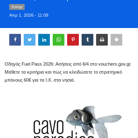
Greece
Energy
Απρ 1, 2026 - 11:09
Entertainment
Share
Arts & Culture
Mykonos
Οδηγός Fuel Pass 2026: Αιτήσεις από 6/4 στο vouchers.gov.gr.
Mykonos Ticker TV
Μάθετε τα κριτήρια και πώς να κλειδώσετε το στρατηγικό
μπόνους 60€ για τα Ι.Χ. στα νησιά.
Sport
Health
Sustainability
In Pictures