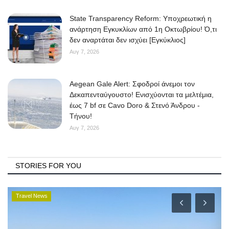
State Transparency Reform: Υποχρεωτική η
ανάρτηση Εγκυκλίων από 1η Οκτωβρίου! Ό,τι
δεν αναρτάται δεν ισχύει [Εγκύκλιος]
Αυγ 7, 2026
Aegean Gale Alert: Σφοδροί άνεμοι τον
Δεκαπενταύγουστο! Ενισχύονται τα μελτέμια,
έως 7 bf σε Cavo Doro & Στενό Άνδρου -
Τήνου!
Αυγ 7, 2026
STORIES FOR YOU
Travel News