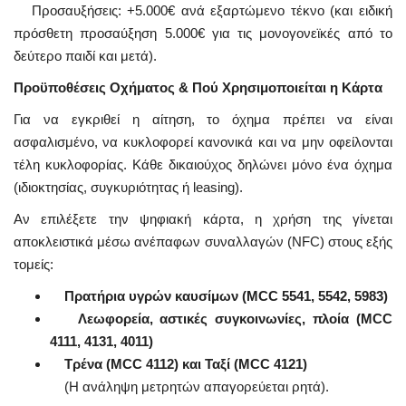
Προσαυξήσεις: +5.000€ ανά εξαρτώμενο τέκνο (και ειδική
πρόσθετη προσαύξηση 5.000€ για τις μονογονεϊκές από το
δεύτερο παιδί και μετά).
Προϋποθέσεις Οχήματος & Πού Χρησιμοποιείται η Κάρτα
Για να εγκριθεί η αίτηση, το όχημα πρέπει να είναι
ασφαλισμένο, να κυκλοφορεί κανονικά και να μην οφείλονται
τέλη κυκλοφορίας. Κάθε δικαιούχος δηλώνει μόνο ένα όχημα
(ιδιοκτησίας, συγκυριότητας ή leasing).
Αν επιλέξετε την ψηφιακή κάρτα, η χρήση της γίνεται
αποκλειστικά μέσω ανέπαφων συναλλαγών (NFC) στους εξής
τομείς:
Πρατήρια υγρών καυσίμων (MCC 5541, 5542, 5983)
Λεωφορεία, αστικές συγκοινωνίες, πλοία (MCC
4111, 4131, 4011)
Τρένα (MCC 4112) και Ταξί (MCC 4121)
(Η ανάληψη μετρητών απαγορεύεται ρητά).