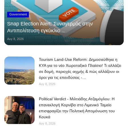
Government
Snap Election Alert: Συναγερμός στην
Αντιπολίτευση εγκύκλιο...
Αυγ 8, 2026
Tourism Land-Use Reform: Δημοσιεύθηκε η
ΚΥΑ για το νέο Χωροταξικό Πλαίσιο! Τι αλλάζει
σε δομή, περιοχές αιχμής & πώς αλλάζουν οι
όροι για τις επενδύσεις -...
Αυγ 8, 2026
Political Verdict - Μιλτιάδης Ατζαμόγλου: Η
επανεκλογή Κορνίβα στο Λιμενικό Ταμείο
επισφραγίζει την Πολιτική Απομόνωση του
Κουκά
Αυγ 8, 2026