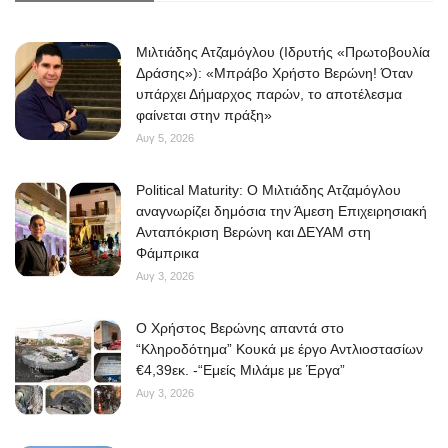
Μιλτιάδης Ατζαμόγλου (Ιδρυτής «Πρωτοβουλία
Δράσης»): «Μπράβο Χρήστο Βερώνη! Όταν
υπάρχει Δήμαρχος παρών, το αποτέλεσμα
φαίνεται στην πράξη»
Αυγ 5, 2026
Political Maturity: Ο Μιλτιάδης Ατζαμόγλου
αναγνωρίζει δημόσια την Άμεση Επιχειρησιακή
Ανταπόκριση Βερώνη και ΔΕΥΑΜ στη
Φάμπρικα
Αυγ 3, 2026
O Χρήστος Βερώνης απαντά στο
“Κληροδότημα” Κουκά με έργο Αντλιοστασίων
€4,39εκ. -“Εμείς Μιλάμε με Έργα”
Αυγ 3, 2026