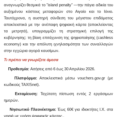
αναγνωρίζει θεσμικά το "island penalty" —την πάγια αδικία του
αυξημένου κόστους μεταφορών στο Αιγαίο και το Ιόνιο.
Ταυτόχρονα, η αυστηρή σύνδεση του μέγιστου επιδόματος
αποκλειστικά με την ανέπαφη ψηφιακή κάρτα (αποκλείοντας
τα μετρητά), υπογραμμίζει τη στρατηγική επιλογή της
κυβέρνησης: τη βίαιη επιτάχυνση της ψηφιοποίησης (cashless
economy) και την απόλυτη ιχνηλασιμότητα των συναλλαγών
στην εγχώρια αγορά καυσίμων.
Τι πρέπει να γνωρίζετε άμεσα
Προθεσμία:
Αιτήσεις από 6 έως 30 Απριλίου 2026.
Πλατφόρμα:
Αποκλειστικά μέσω vouchers.gov.gr (με
κωδικούς TAXISnet).
Εκταμίευση:
Ταχύτατη πίστωση εντός 2 εργάσιμων
ημερών.
Νησιωτικό Πλεονέκτημα:
Έως 60€ για ιδιοκτήτες Ι.Χ. στα
νησιά με χρήση ψηφιακής κάρτας..