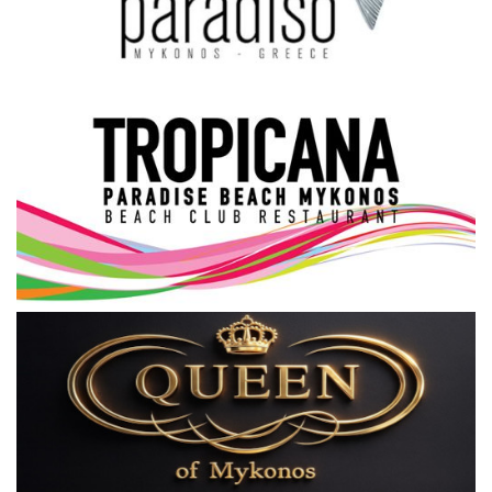
Science & Tech
Aegean Islands
Σεβασμιώτατος Δωρόθεος Β’
Cost Of Living Crisis
Opinion + Analysis
L’Art des Sens
All News
Local Elections 2023
About