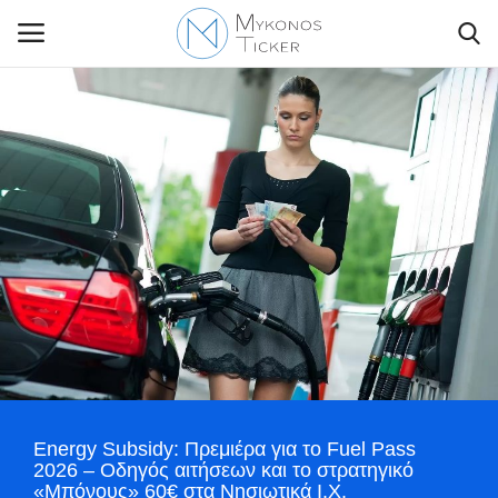
Contact Us
Politique
Business
Travel
World
Energy Subsidy: Πρεμιέρα για το Fuel Pass
Style Adorés
2026 – Οδηγός αιτήσεων και το στρατηγικό
«Μπόνους» 60€ στα Νησιωτικά Ι.Χ.