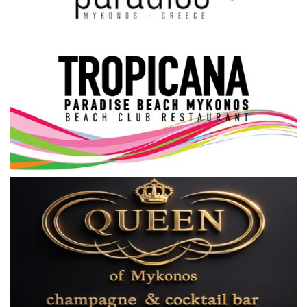
Science & Tech
Aegean Islands
Σεβασμιώτατος Δωρόθεος Β’
Cost Of Living Crisis
Opinion + Analysis
L’Art des Sens
All News
Local Elections 2023
About