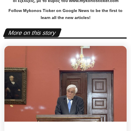
οι εξελίξεις, με το κύρος του
www
.
mykonosticker
.
com
Follow Mykonos Ticker on
Google News
to be the first to
learn all the new articles!
More on this story