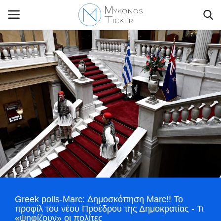
Contact Us
Politique
Business
Travel
World
Greek polls-Marc: Δημοσκόπηση Marc!! Το
Style Adorés
προφίλ του νέου Προέδρου της Δημοκρατίας - Τι
«ψηφίζουν» οι πολίτες