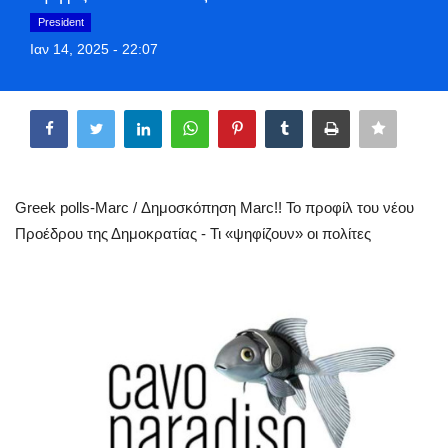
Greece
President
Ιαν 14, 2025 - 22:07
Entertainment
Share
Arts & Culture
Mykonos
Greek polls-Marc / Δημοσκόπηση Marc!! Το προφίλ του νέου
Mykonos Ticker TV
Προέδρου της Δημοκρατίας - Τι «ψηφίζουν» οι πολίτες
Sport
Health
Sustainability
In Pictures