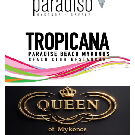
Science & Tech
Aegean Islands
Σεβασμιώτατος Δωρόθεος Β’
Cost Of Living Crisis
Opinion + Analysis
L’Art des Sens
All News
Local Elections 2023
About