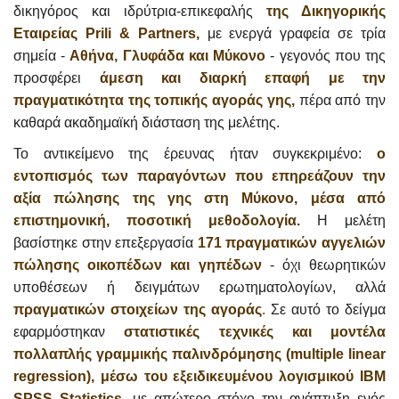
δικηγόρος και ιδρύτρια-επικεφαλής
της Δικηγορικής
Εταιρείας Prili & Partners,
με ενεργά γραφεία σε τρία
σημεία -
Αθήνα, Γλυφάδα και Μύκονο
- γεγονός που της
προσφέρει
άμεση και διαρκή επαφή με την
πραγματικότητα της τοπικής αγοράς γης,
πέρα από την
καθαρά ακαδημαϊκή διάσταση της μελέτης.
Το αντικείμενο της έρευνας ήταν συγκεκριμένο:
ο
εντοπισμός των παραγόντων που επηρεάζουν την
αξία πώλησης της γης στη Μύκονο, μέσα από
επιστημονική, ποσοτική μεθοδολογία.
Η μελέτη
βασίστηκε στην επεξεργασία
171 πραγματικών αγγελιών
πώλησης οικοπέδων και γηπέδων
- όχι θεωρητικών
υποθέσεων ή δειγμάτων ερωτηματολογίων, αλλά
πραγματικών στοιχείων της αγοράς
.
Σε αυτό το δείγμα
εφαρμόστηκαν
στατιστικές τεχνικές και μοντέλα
πολλαπλής γραμμικής παλινδρόμησης (multiple linear
regression), μέσω του εξειδικευμένου λογισμικού IBM
SPSS Statistics,
με απώτερο στόχο την ανάπτυξη ενός