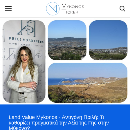
Contact Us
Politique
Business
Travel
World
Land Value Mykonos - Αντιγόνη Πριλή: Τι
Style Adorés
καθορίζει πραγματικά την Αξία της Γης στην
Μύκονο?