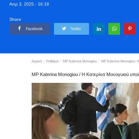
Απρ 3, 2025 - 16:18
Share
Facebook
Twitter
Αρχική
Politique
MP Katerina Monogiou
MP Katerina Monogiou: Η
MP Katerina Monogiou / Η Κατερίνα Μονογυιού υποδ