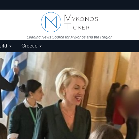
Leading News Source for Mykonos and the Region
rld
Greece