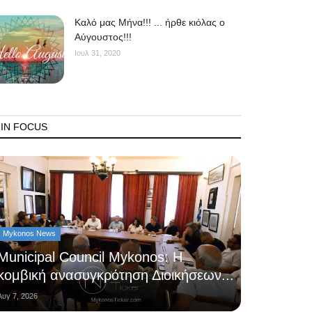
Kαλό μας Μήνα!!! ... ήρθε κιόλας ο
Αύγουστος!!!
Ιουλ 31, 2020
IN FOCUS
Mykonos News
Municipal Council Mykonos: Η
κομβική ανασυγκρότηση Διοικήσεων...
Αυγ 7, 2026