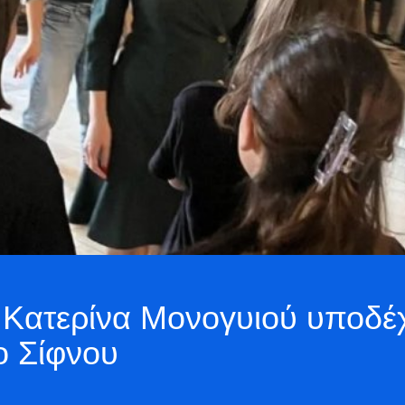
 Κατερίνα Μονογυιού υποδέχ
ο Σίφνου