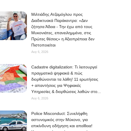
Μιλτιάδης Ατζαμόγλου προς
Διαδικτυακά Παράκεντρα: «Δεν
ζήτησα Άδεια - Την έχω από τους
Μυκονιάτες, επανειλημμένα, στις
Πρώτες θέσεις» η Αξιοπρέπεια δεν
Πιστοποιείται
Αυγ 6, 2026
Cadastre digitalization: Τι λειτουργεί
πραγματικά ψηφιακά & πώς
διορθώνονται τα λάθη! 11 ερωτήσεις
+ απαντήσεις για Ψηφιακές
Υπηρεσίες & διορθώσεις λαθών στο...
Αυγ 6, 2026
Police Misconduct: Συνελήφθη
αστυνομικός στην Μύκονο, για
επικίνδυνη οδήγηση και απείθεια!