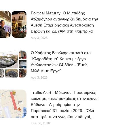
Political Maturity: Ο Μιλτιάδης
Ατζαμόγλου αναγνωρίζει δημόσια την
Άμεση Επιχειρησιακή Ανταπόκριση
Βερώνη και ΔΕΥΑΜ στη Φάμπρικα
Αυγ 3, 2026
O Χρήστος Βερώνης απαντά στο
“Κληροδότημα” Κουκά με έργο
Αντλιοστασίων €4,39εκ. -“Εμείς
Μιλάμε με Έργα”
Αυγ 3, 2026
Traffic Alert - Μύκονος: Προσωρινές
κυκλοφοριακές ρυθμίσεις στον άξονα
Βόθωνα - Αεροδρομίου την
Παρασκευή 31 Ιουλίου 2026 – Όλα
όσα πρέπει να γνωρίζουν οδηγοί,...
Ιουλ 30, 2026