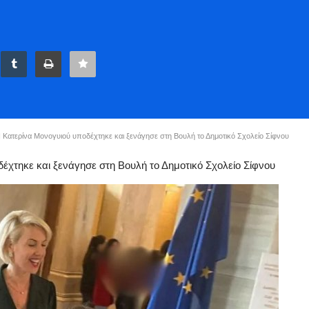
 Κατερίνα Μονογυιού υποδέχτηκε και ξενάγησε στη Βουλή το Δημοτικό Σχολείο Σίφνου
έχτηκε και ξενάγησε στη Βουλή το Δημοτικό Σχολείο Σίφνου