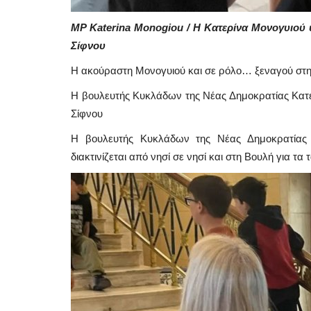
MP Katerina Monogiou / Η Κατερίνα Μονογυιού 
Σίφνου
Η ακούραστη Μονογυιού και σε ρόλο… ξεναγού στ
Η βουλευτής Κυκλάδων της Νέας Δημοκρατίας Κατε
Σίφνου
Η βουλευτής Κυκλάδων της Νέας Δημοκρατίας 
διακτινίζεται από νησί σε νησί και στη Βουλή για τα