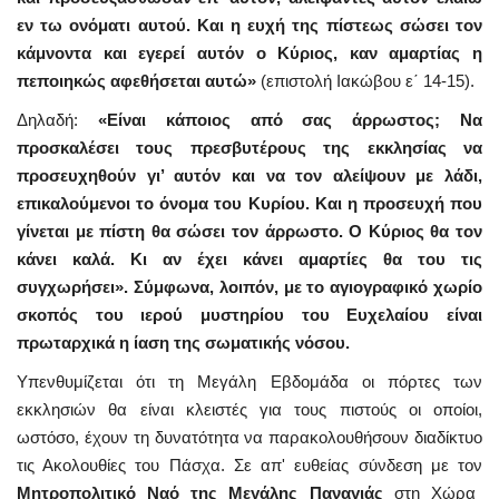
εν τω ονόματι αυτού. Και η ευχή της πίστεως σώσει τον
κάμνοντα και εγερεί αυτόν ο Κύριος, καν αμαρτίας η
πεποιηκώς αφεθήσεται αυτώ»
(επιστολή Ιακώβου ε΄ 14-15).
Δηλαδή:
«Είναι κάποιος από σας άρρωστος; Να
προσκαλέσει τους πρεσβυτέρους της εκκλησίας να
προσευχηθούν γι’ αυτόν και να τον αλείψουν με λάδι,
επικαλούμενοι το όνομα του Κυρίου. Και η προσευχή που
γίνεται με πίστη θα σώσει τον άρρωστο. Ο Κύριος θα τον
κάνει καλά. Κι αν έχει κάνει αμαρτίες θα του τις
συγχωρήσει». Σύμφωνα, λοιπόν, με το αγιογραφικό χωρίο
σκοπός του ιερού μυστηρίου του Ευχελαίου είναι
πρωταρχικά η ίαση της σωματικής νόσου.
Υπενθυμίζεται ότι τη Μεγάλη Εβδομάδα οι πόρτες των
εκκλησιών θα είναι κλειστές για τους πιστούς οι οποίοι,
ωστόσο, έχουν τη δυνατότητα να παρακολουθήσουν διαδίκτυο
τις Ακολουθίες του Πάσχα. Σε απ' ευθείας σύνδεση με τον
Μητροπολιτικό Ναό της Μεγάλης Παναγιάς
στη Χώρα