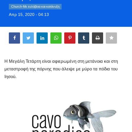
Greece
Church-Με ευλάβεια και κατάνυξη
Απρ 15, 2020 - 04:13
Entertainment
Share
Arts & Culture
Mykonos
Η Μεγάλη Τετάρτη είναι αφιερωμένη στη μετάνοια και στη
Mykonos Ticker TV
μεταστροφή της πόρνης που άλειψε με μύρο τα πόδια του
Ιησού.
Sport
Sustainability
Health
In Pictures