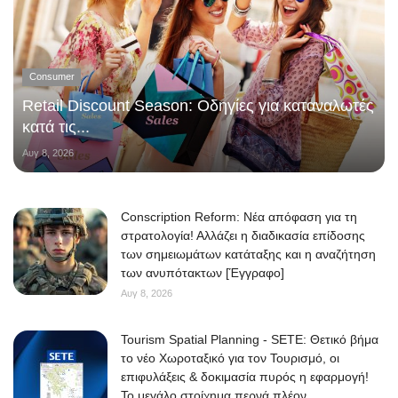
Consumer
Retail Discount Season: Οδηγίες για καταναλωτές
κατά τις...
Αυγ 8, 2026
Conscription Reform: Νέα απόφαση για τη
στρατολογία! Αλλάζει η διαδικασία επίδοσης
των σημειωμάτων κατάταξης και η αναζήτηση
των ανυπότακτων [Έγγραφο]
Αυγ 8, 2026
Tourism Spatial Planning - SETE: Θετικό βήμα
το νέο Χωροταξικό για τον Τουρισμό, οι
επιφυλάξεις & δοκιμασία πυρός η εφαρμογή!
Το μεγάλο στοίχημα περνά πλέον...