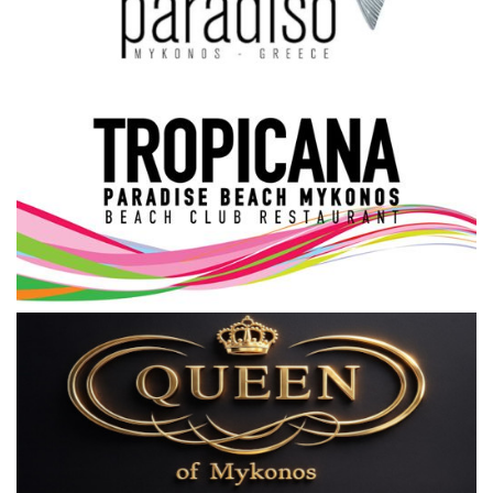
Science & Tech
Aegean Islands
Σεβασμιώτατος Δωρόθεος Β’
Cost Of Living Crisis
Opinion + Analysis
L’Art des Sens
All News
Local Elections 2023
About