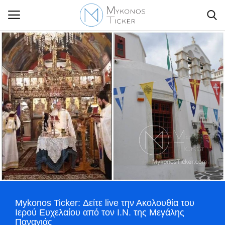
Contact Us
Politique
Business
Travel
World
Mykonos Ticker: Δείτε live την Ακολουθία του
Style Adorés
Ιερού Ευχελαίου από τον I.Ν. της Μεγάλης
Παναγιάς