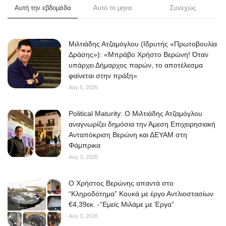
Αυτή την εβδομάδα
Αυτο το μηνα
Συνεχώς
Μιλτιάδης Ατζαμόγλου (Ιδρυτής «Πρωτοβουλία
Δράσης»): «Μπράβο Χρήστο Βερώνη! Όταν
υπάρχει Δήμαρχος παρών, το αποτέλεσμα
φαίνεται στην πράξη»
Αυγ 5, 2026
Political Maturity: Ο Μιλτιάδης Ατζαμόγλου
αναγνωρίζει δημόσια την Άμεση Επιχειρησιακή
Ανταπόκριση Βερώνη και ΔΕΥΑΜ στη
Φάμπρικα
Αυγ 3, 2026
O Χρήστος Βερώνης απαντά στο
“Κληροδότημα” Κουκά με έργο Αντλιοστασίων
€4,39εκ. -“Εμείς Μιλάμε με Έργα”
Αυγ 3, 2026