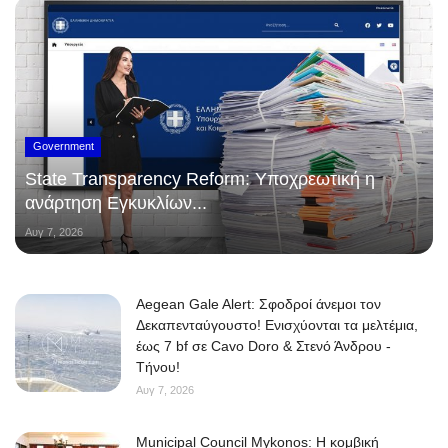
Government
State Transparency Reform: Υποχρεωτική η
ανάρτηση Εγκυκλίων...
Αυγ 7, 2026
Aegean Gale Alert: Σφοδροί άνεμοι τον
Δεκαπενταύγουστο! Ενισχύονται τα μελτέμια,
έως 7 bf σε Cavo Doro & Στενό Άνδρου -
Τήνου!
Αυγ 7, 2026
Municipal Council Mykonos: Η κομβική