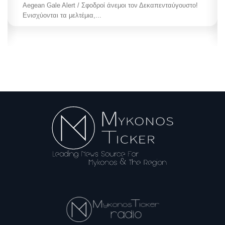
Aegean Gale Alert / Σφοδροί άνεμοι τον Δεκαπενταύγουστο!
Ενισχύονται τα μελτέμια,...