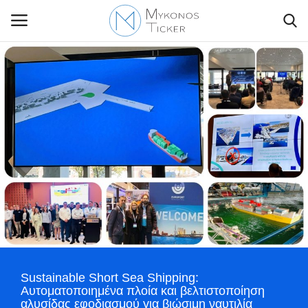
Contact Us
Politique
Business
Travel
World
Sustainable Short Sea Shipping:
Style Adorés
Αυτοματοποιημένα πλοία και βελτιστοποίηση
αλυσίδας εφοδιασμού για βιώσιμη ναυτιλία