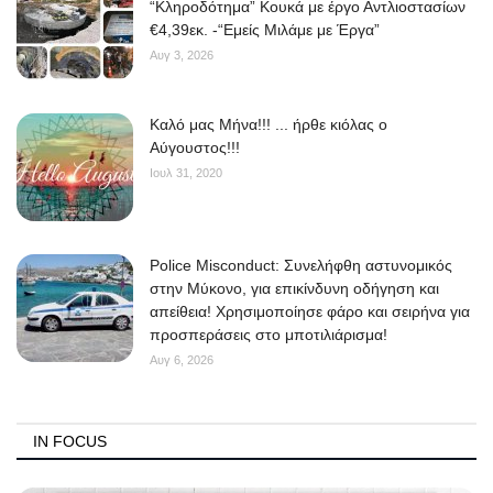
“Κληροδότημα” Κουκά με έργο Αντλιοστασίων
€4,39εκ. -“Εμείς Μιλάμε με Έργα”
Αυγ 3, 2026
Kαλό μας Μήνα!!! ... ήρθε κιόλας ο
Αύγουστος!!!
Ιουλ 31, 2020
Police Misconduct: Συνελήφθη αστυνομικός
στην Μύκονο, για επικίνδυνη οδήγηση και
απείθεια! Χρησιμοποίησε φάρο και σειρήνα για
προσπεράσεις στο μποτιλιάρισμα!
Αυγ 6, 2026
IN FOCUS