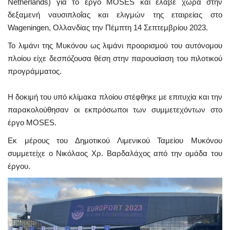
Netherlands) για το έργο MOSES και έλαβε χώρα στην
δεξαμενή ναυσιπλοΐας και ελιγμών της εταιρείας στο
Wageningen, Ολλανδίας την Πέμπτη 14 Σεπτεμβρίου 2023.
Το λιμάνι της Μυκόνου ως λιμάνι προορισμού του αυτόνομου
πλοίου είχε δεσπόζουσα θέση στην παρουσίαση του πιλοτικού
προγράμματος.
Η δοκιμή του υπό κλίμακα πλοίου στέφθηκε με επιτυχία και την
παρακολούθησαν οι εκπρόσωποι των συμμετεχόντων στο
έργο MOSES.
Εκ μέρους του Δημοτικού Λιμενικού Ταμείου Μυκόνου
συμμετείχε ο Νικόλαος Χρ. Βαρδαλάχος από την ομάδα του
έργου.