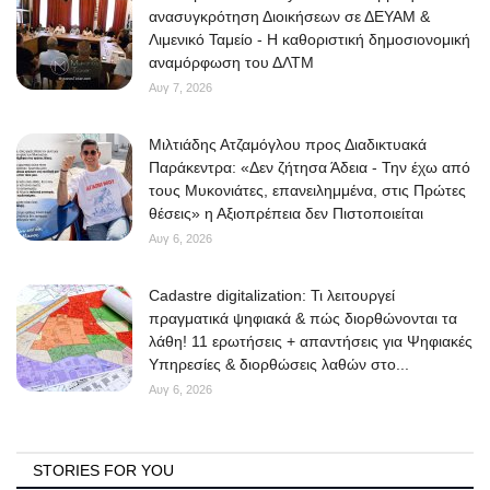
ανασυγκρότηση Διοικήσεων σε ΔΕΥΑΜ &
Λιμενικό Ταμείο - Η καθοριστική δημοσιονομική
αναμόρφωση του ΔΛΤΜ
Αυγ 7, 2026
Μιλτιάδης Ατζαμόγλου προς Διαδικτυακά
Παράκεντρα: «Δεν ζήτησα Άδεια - Την έχω από
τους Μυκονιάτες, επανειλημμένα, στις Πρώτες
θέσεις» η Αξιοπρέπεια δεν Πιστοποιείται
Αυγ 6, 2026
Cadastre digitalization: Τι λειτουργεί
πραγματικά ψηφιακά & πώς διορθώνονται τα
λάθη! 11 ερωτήσεις + απαντήσεις για Ψηφιακές
Υπηρεσίες & διορθώσεις λαθών στο...
Αυγ 6, 2026
STORIES FOR YOU