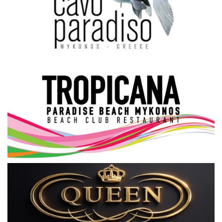
Science & Tech
Aegean Islands
Σεβασμιώτατος Δωρόθεος Β’
Cost Of Living Crisis
Opinion + Analysis
L’Art des Sens
All News
Local Elections 2023
About