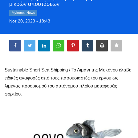
μικρών αποστάσεων
Greece
Mykonos News
Νοε 20, 2023 - 18:43
Entertainment
Share
Arts & Culture
Mykonos
Mykonos Ticker TV
Sustainable Short Sea Shipping / Το Λιμάνι της Μυκόνου έλαβε
ειδικές αναφορές από τους παρουσιαστές του έργου ως
Sport
λιμένας προορισμού του αυτόνομου πλοίου μεταφοράς
φορτίου.
Sustainability
Health
In Pictures