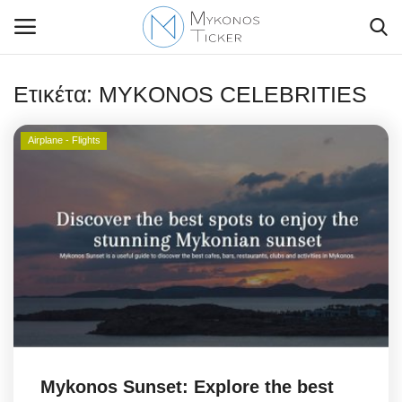
Ετικέτα:
MYKONOS CELEBRITIES
Airplane - Flights
Contact Us
Politique
Business
Travel
World
Style Adorés
Mykonos Sunset: Explore the best