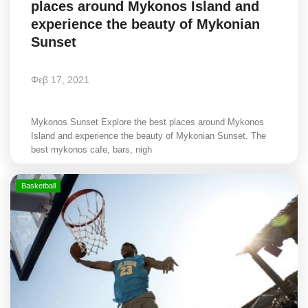
places around Mykonos Island and
Greece
experience the beauty of Mykonian
Sunset
Entertainment
Φεβ 17, 2021
Arts & Culture
Mykonos
Mykonos Sunset Explore the best places around Mykonos
Island and experience the beauty of Mykonian Sunset. The
best mykonos cafe, bars, nigh
Mykonos Ticker TV
Basketball
Sport
Sustainability
Health
In Pictures