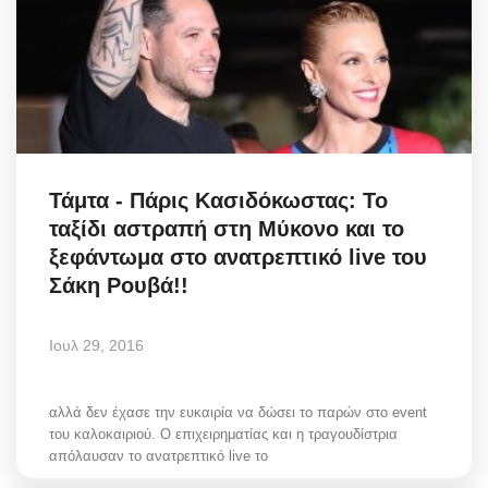
Elections 2023
Γλώσσα
Ελληνικά
English
Τάμτα - Πάρις Κασιδόκωστας: Το
ταξίδι αστραπή στη Μύκονο και το
ξεφάντωμα στο ανατρεπτικό live του
Σάκη Ρουβά!!
Ιουλ 29, 2016
αλλά δεν έχασε την ευκαιρία να δώσει το παρών στο event
του καλοκαιριού. Ο επιχειρηματίας και η τραγουδίστρια
απόλαυσαν το ανατρεπτικό live το