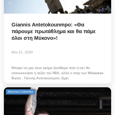
Science & Tech
Aegean Islands
Giannis Antetokounmpo: «Θα
πάρουμε πρωτάθλημα και θα πάμε
Σεβασμιώτατος Δωρόθεος Β’
όλοι στη Μύκονο»!
Cost Of Living Crisis
Μαι 21, 2020
Opinion + Analysis
Μπορεί να μην είναι ακόμα ξεκάθαρο πότε ή εάν θα
L’Art des Sens
επανεκκινήσει η σεζόν του NBA, αλλά ο σταρ των Milwaukee
Bucks , Γιάννης Αντετοκούνμπο, ξέρει
All News
Mykonos Celebrities
Local Elections 2023
About