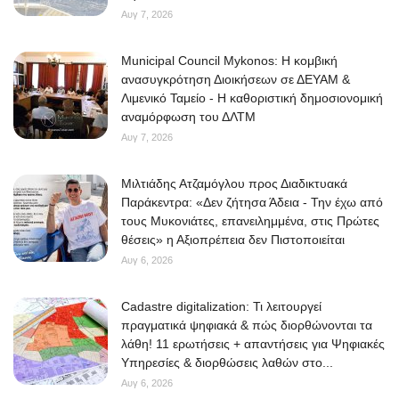
Αυγ 7, 2026
Municipal Council Mykonos: Η κομβική
ανασυγκρότηση Διοικήσεων σε ΔΕΥΑΜ &
Λιμενικό Ταμείο - Η καθοριστική δημοσιονομική
αναμόρφωση του ΔΛΤΜ
Αυγ 7, 2026
Μιλτιάδης Ατζαμόγλου προς Διαδικτυακά
Παράκεντρα: «Δεν ζήτησα Άδεια - Την έχω από
τους Μυκονιάτες, επανειλημμένα, στις Πρώτες
θέσεις» η Αξιοπρέπεια δεν Πιστοποιείται
Αυγ 6, 2026
Cadastre digitalization: Τι λειτουργεί
πραγματικά ψηφιακά & πώς διορθώνονται τα
λάθη! 11 ερωτήσεις + απαντήσεις για Ψηφιακές
Υπηρεσίες & διορθώσεις λαθών στο...
Αυγ 6, 2026