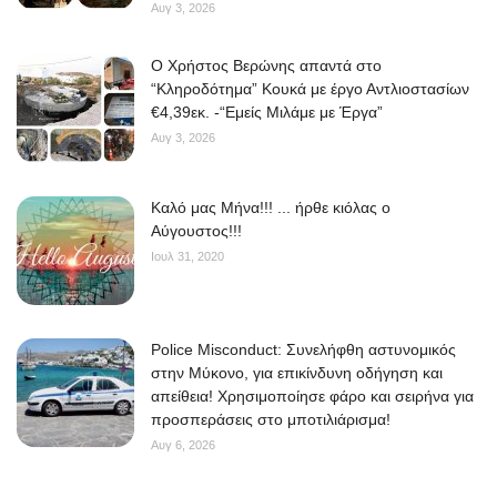
Αυγ 3, 2026
O Χρήστος Βερώνης απαντά στο
“Κληροδότημα” Κουκά με έργο Αντλιοστασίων
€4,39εκ. -“Εμείς Μιλάμε με Έργα”
Αυγ 3, 2026
Kαλό μας Μήνα!!! ... ήρθε κιόλας ο
Αύγουστος!!!
Ιουλ 31, 2020
Police Misconduct: Συνελήφθη αστυνομικός
στην Μύκονο, για επικίνδυνη οδήγηση και
απείθεια! Χρησιμοποίησε φάρο και σειρήνα για
προσπεράσεις στο μποτιλιάρισμα!
Αυγ 6, 2026