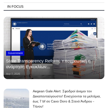
IN FOCUS
Government
State Transparency Reform: Υποχρεωτική η
ανάρτηση Εγκυκλίων...
Αυγ 7, 2026
Aegean Gale Alert: Σφοδροί άνεμοι τον
Δεκαπενταύγουστο! Ενισχύονται τα μελτέμια,
έως 7 bf σε Cavo Doro & Στενό Άνδρου -
Τήνου!