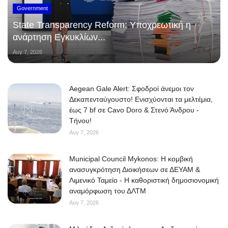
Government
State Transparency Reform: Υποχρεωτική η
ανάρτηση Εγκυκλίων...
Αυγ 7, 2026
Aegean Gale Alert: Σφοδροί άνεμοι τον
Δεκαπενταύγουστο! Ενισχύονται τα μελτέμια,
έως 7 bf σε Cavo Doro & Στενό Άνδρου -
Τήνου!
Αυγ 7, 2026
Municipal Council Mykonos: Η κομβική
ανασυγκρότηση Διοικήσεων σε ΔΕΥΑΜ &
Λιμενικό Ταμείο - Η καθοριστική δημοσιονομική
αναμόρφωση του ΔΛΤΜ
Αυγ 7, 2026