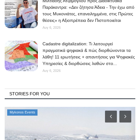
Μιλτιάδης Ατζαμόγλου προς Διαδικτυακά
Παράκεντρα: «Δεν ζήτησα Άδεια - Την έχω από
τους Μυκονιάτες, επανειλημμένα, στις Πρώτες
θέσεις» η Αξιοπρέπεια δεν Πιστοποιείται
Αυγ 6, 2026
Cadastre digitalization: Τι λειτουργεί
πραγματικά ψηφιακά & πώς διορθώνονται τα
λάθη! 11 ερωτήσεις + απαντήσεις για Ψηφιακές
Υπηρεσίες & διορθώσεις λαθών στο...
Αυγ 6, 2026
STORIES FOR YOU
Mykonos Events