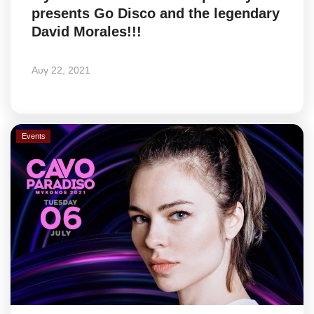
presents Go Disco and the legendary
Greece
David Morales!!!
Entertainment
Αυγ 22, 2021
Arts & Culture
Mykonos
Events
Mykonos Ticker TV
Sport
Sustainability
Health
In Pictures