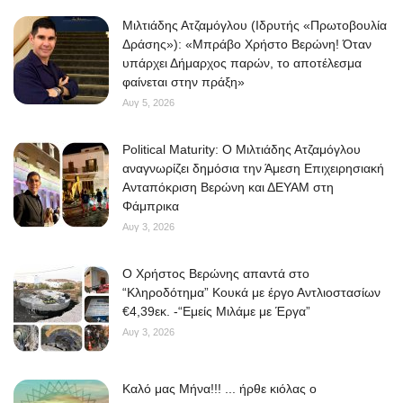
Μιλτιάδης Ατζαμόγλου (Ιδρυτής «Πρωτοβουλία
Δράσης»): «Μπράβο Χρήστο Βερώνη! Όταν
υπάρχει Δήμαρχος παρών, το αποτέλεσμα
φαίνεται στην πράξη»
Αυγ 5, 2026
Political Maturity: Ο Μιλτιάδης Ατζαμόγλου
αναγνωρίζει δημόσια την Άμεση Επιχειρησιακή
Ανταπόκριση Βερώνη και ΔΕΥΑΜ στη
Φάμπρικα
Αυγ 3, 2026
O Χρήστος Βερώνης απαντά στο
“Κληροδότημα” Κουκά με έργο Αντλιοστασίων
€4,39εκ. -“Εμείς Μιλάμε με Έργα”
Αυγ 3, 2026
Kαλό μας Μήνα!!! ... ήρθε κιόλας ο