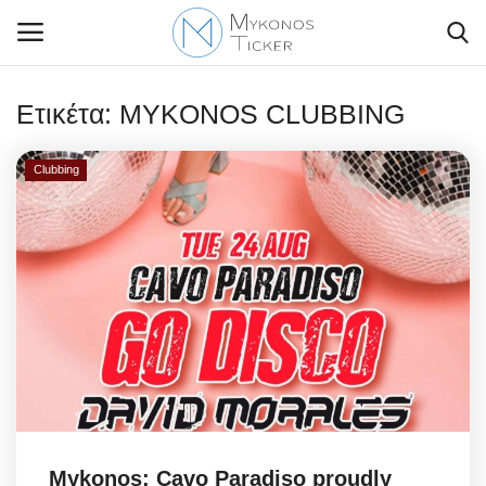
Ετικέτα:
MYKONOS CLUBBING
Clubbing
Contact Us
Politique
Business
Travel
World
Style Adorés
Mykonos: Cavo Paradiso proudly