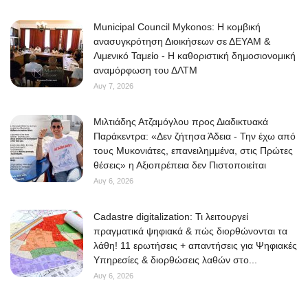
Municipal Council Mykonos: Η κομβική
ανασυγκρότηση Διοικήσεων σε ΔΕΥΑΜ &
Λιμενικό Ταμείο - Η καθοριστική δημοσιονομική
αναμόρφωση του ΔΛΤΜ
Αυγ 7, 2026
Μιλτιάδης Ατζαμόγλου προς Διαδικτυακά
Παράκεντρα: «Δεν ζήτησα Άδεια - Την έχω από
τους Μυκονιάτες, επανειλημμένα, στις Πρώτες
θέσεις» η Αξιοπρέπεια δεν Πιστοποιείται
Αυγ 6, 2026
Cadastre digitalization: Τι λειτουργεί
πραγματικά ψηφιακά & πώς διορθώνονται τα
λάθη! 11 ερωτήσεις + απαντήσεις για Ψηφιακές
Υπηρεσίες & διορθώσεις λαθών στο...
Αυγ 6, 2026