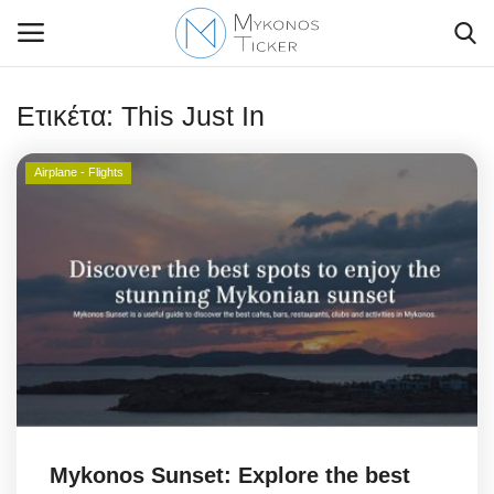
Ετικέτα:
This Just In
Airplane - Flights
Contact Us
Politique
Business
Travel
World
Style Adorés
Mykonos Sunset: Explore the best