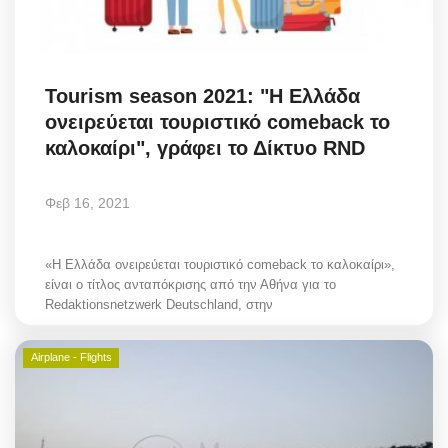
Science & Tech
Aegean Islands
Tourism season 2021: "Η Ελλάδα
ονειρεύεται τουριστικό comeback το
Σεβασμιώτατος Δωρόθεος Β’
καλοκαίρι", γράφει το Δίκτυο RND
Cost Of Living Crisis
Φεβ 16, 2021
Opinion + Analysis
«Η Ελλάδα ονειρεύεται τουριστικό comeback το καλοκαίρι»,
L’Art des Sens
είναι ο τίτλος ανταπόκρισης από την Αθήνα για το
Redaktionsnetzwerk Deutschland, στην
All News
Airplane - Flights
Local Elections 2023
About