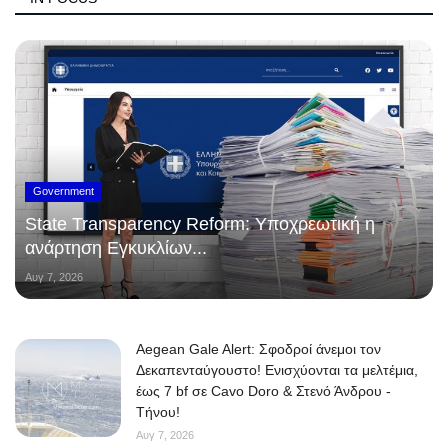
Government
State Transparency Reform: Υποχρεωτική η
ανάρτηση Εγκυκλίων...
Αυγ 7, 2026
Aegean Gale Alert: Σφοδροί άνεμοι τον
Δεκαπενταύγουστο! Ενισχύονται τα μελτέμια,
έως 7 bf σε Cavo Doro & Στενό Άνδρου -
Τήνου!
Αυγ 7, 2026