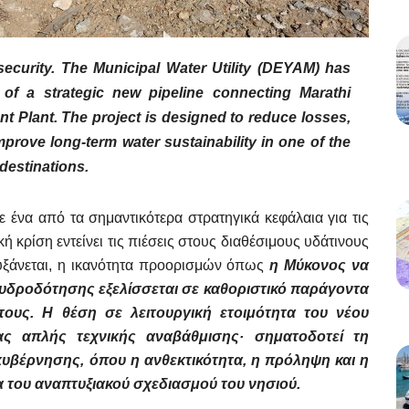
ecurity. The Municipal Water Utility (DEYAM) has
of a strategic new pipeline connecting Marathi
nt Plant. The project is designed to reduce losses,
mprove long-term water sustainability in one of the
destinations.
 ένα από τα σημαντικότερα στρατηγικά κεφάλαια για τις
ή κρίση εντείνει τις πιέσεις στους διαθέσιμους υδάτινους
αυξάνεται, η ικανότητα προορισμών όπως
η Μύκονος να
α υδροδότησης εξελίσσεται σε καθοριστικό παράγοντα
ους. Η θέση σε λειτουργική ετοιμότητα του νέου
ας απλής τεχνικής αναβάθμισης· σηματοδοτεί τη
υβέρνησης, όπου η ανθεκτικότητα, η πρόληψη και η
του αναπτυξιακού σχεδιασμού του νησιού.