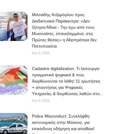
Μιλτιάδης Ατζαμόγλου προς
Διαδικτυακά Παράκεντρα: «Δεν
ζήτησα Άδεια - Την έχω από τους
Μυκονιάτες, επανειλημμένα, στις
Πρώτες θέσεις» η Αξιοπρέπεια δεν
Πιστοποιείται
Αυγ 6, 2026
Cadastre digitalization: Τι λειτουργεί
πραγματικά ψηφιακά & πώς
διορθώνονται τα λάθη! 11 ερωτήσεις
+ απαντήσεις για Ψηφιακές
Υπηρεσίες & διορθώσεις λαθών στο...
Αυγ 6, 2026
Police Misconduct: Συνελήφθη
αστυνομικός στην Μύκονο, για
επικίνδυνη οδήγηση και απείθεια!