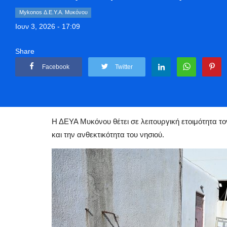
Mykonos Δ.Ε.Υ.Α. Μυκόνου
Ιουν 3, 2026 - 17:09
Share
Facebook
Twitter
Αρχική
Mykonos
Mykonos Δ.Ε.Υ.Α. Μυκόνου
Water Security Str
Η ΔΕΥΑ Μυκόνου θέτει σε λειτουργική ετοιμότητα τ
και την ανθεκτικότητα του νησιού.