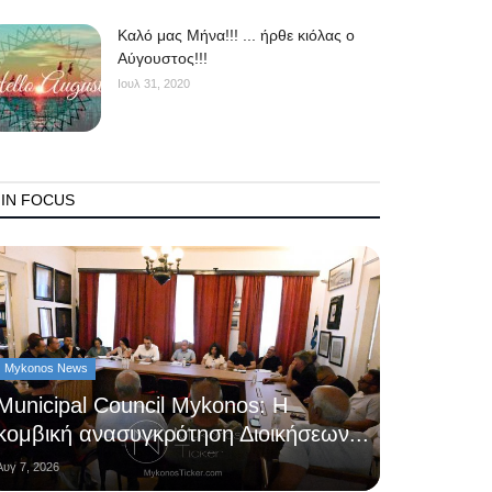
Kαλό μας Μήνα!!! ... ήρθε κιόλας ο
Αύγουστος!!!
Ιουλ 31, 2020
IN FOCUS
Mykonos News
Municipal Council Mykonos: Η
κομβική ανασυγκρότηση Διοικήσεων...
Αυγ 7, 2026