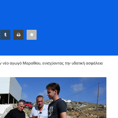
ategy: Η Δημοτική Αρχή Βερώνη θέτει σε λειτουργική ετοιμότητα τον νέο Αγωγό Μαραθίου - 
ον νέο αγωγό Μαραθίου, ενισχύοντας την υδατική ασφάλεια