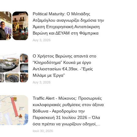
Political Maturity: Ο Μιλτιάδης
Ατζαμόγλου αναγνωρίζει δημόσια την
Άμεση Επιχειρησιακή Ανταπόκριση
Βερώνη και ΔΕΥΑΜ στη Φάμπρικα
Αυγ 3, 2026
O Χρήστος Βερώνης απαντά στο
“Κληροδότημα” Κουκά με έργο
Αντλιοστασίων €4,39εκ. -“Εμείς
Μιλάμε με Έργα”
Αυγ 3, 2026
Traffic Alert - Μύκονος: Προσωρινές
κυκλοφοριακές ρυθμίσεις στον άξονα
Βόθωνα - Αεροδρομίου την
Παρασκευή 31 Ιουλίου 2026 – Όλα
όσα πρέπει να γνωρίζουν οδηγοί,...
Ιουλ 30, 2026