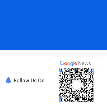
Αγίας Σοφίας. Έργο Αναφοράς για την Υδατική Ασφάλεια της Μυκόνου