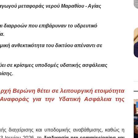
 αγωγού μεταφοράς νερού Μαραθίου - Αγίας
αι διαρροών που επιβάρυναν το υδρευτικό
α.
ική ανθεκτικότητα του δικτύου απέναντι σε
ει σε κρίσιμες υποδομές υδατικής ασφάλειας
ρίσης.
Αρχή Βερώνη θέτει σε λειτουργική ετοιμότητα
Αναφοράς για την Υδατική Ασφάλεια της
Mykonos News
κής διαχείρισης και υποδομικής αναβάθμισης, καθώς η
3 Ιουνίου 2026, τη
διαδικασία pre-commissioning και