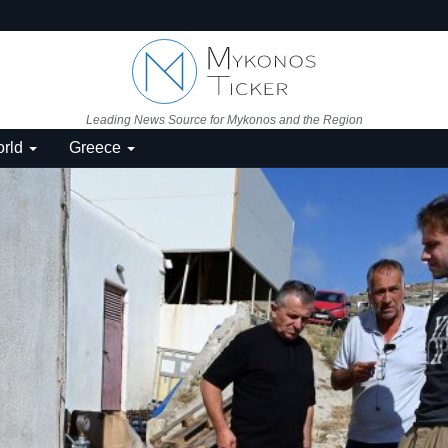
Leading News Source for Mykonos and the Region
rld
Greece