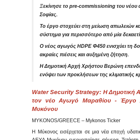
Ξεκίνησε το pre-commissioning του νέου
Σοφίας.
Το έργο στοχεύει στη μείωση απωλειών κ
σύστημα για περισσότερο από μία δεκαετί
Ο νέος αγωγός HDPE Φ450 ενισχύει τη δομ
ακραίες πιέσεις και αυξημένη ζήτηση.
Η Δημοτική Αρχή Χρήστου Βερώνη επενδύ
ενόψει των προκλήσεων της κλιματικής κ
Water Security Strategy: Η Δημοτική 
τον νέο Αγωγό Μαραθίου - Έργο 
Mykonos Δ.Ε.Υ.Α. Μυκόνου
Μυκόνου
MYKONOS/GREECE – Mykonos Ticker
Η Μύκονος εισέρχεται σε μια νέα εποχή υδατι
ΔΕΥΑ Μυκόνου ενεργοποίησε σήμερα, Τετάρτη 