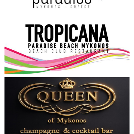
Science & Tech
Aegean Islands
Σεβασμιώτατος Δωρόθεος Β’
Cost Of Living Crisis
Opinion + Analysis
L’Art des Sens
Local Elections 2023
All News
About