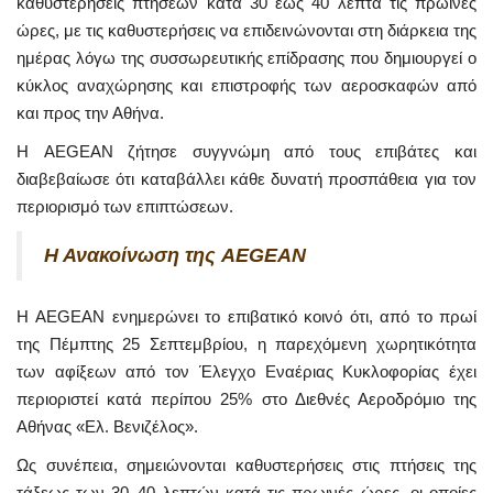
καθυστερήσεις πτήσεων κατά 30 έως 40 λεπτά τις πρωινές
ώρες, με τις καθυστερήσεις να επιδεινώνονται στη διάρκεια της
ημέρας λόγω της συσσωρευτικής επίδρασης που δημιουργεί ο
κύκλος αναχώρησης και επιστροφής των αεροσκαφών από
και προς την Αθήνα.
Η AEGEAN ζήτησε συγγνώμη από τους επιβάτες και
διαβεβαίωσε ότι καταβάλλει κάθε δυνατή προσπάθεια για τον
περιορισμό των επιπτώσεων.
Η Ανακοίνωση της AEGEAN
Η AEGEAN ενημερώνει το επιβατικό κοινό ότι, από το πρωί
της Πέμπτης 25 Σεπτεμβρίου, η παρεχόμενη χωρητικότητα
των αφίξεων από τον Έλεγχο Εναέριας Κυκλοφορίας έχει
περιοριστεί κατά περίπου 25% στο Διεθνές Αεροδρόμιο της
Αθήνας «Ελ. Βενιζέλος».
Ως συνέπεια, σημειώνονται καθυστερήσεις στις πτήσεις της
τάξεως των 30–40 λεπτών κατά τις πρωινές ώρες, οι οποίες