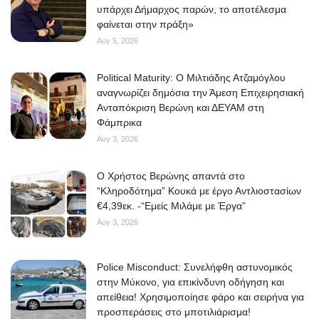
υπάρχει Δήμαρχος παρών, το αποτέλεσμα
φαίνεται στην πράξη»
Αυγ 5, 2026
Political Maturity: Ο Μιλτιάδης Ατζαμόγλου
αναγνωρίζει δημόσια την Άμεση Επιχειρησιακή
Ανταπόκριση Βερώνη και ΔΕΥΑΜ στη
Φάμπρικα
Αυγ 3, 2026
O Χρήστος Βερώνης απαντά στο
“Κληροδότημα” Κουκά με έργο Αντλιοστασίων
€4,39εκ. -“Εμείς Μιλάμε με Έργα”
Αυγ 3, 2026
Police Misconduct: Συνελήφθη αστυνομικός
στην Μύκονο, για επικίνδυνη οδήγηση και
απείθεια! Χρησιμοποίησε φάρο και σειρήνα για
προσπεράσεις στο μποτιλιάρισμα!