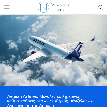
Contact Us
Politique
Business
Travel
World
Aegean Airlines: Μεγάλες καθημερινές
Style Adorés
καθυστερήσεις στο «Ελευθέριος Βενιζέλος» -
Ανακοίνωση της Aegean