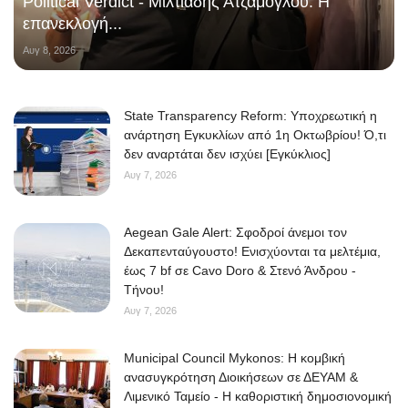
Political Verdict - Μιλτιάδης Ατζαμόγλου: Η
επανεκλογή...
Αυγ 8, 2026
State Transparency Reform: Υποχρεωτική η
ανάρτηση Εγκυκλίων από 1η Οκτωβρίου! Ό,τι
δεν αναρτάται δεν ισχύει [Εγκύκλιος]
Αυγ 7, 2026
Aegean Gale Alert: Σφοδροί άνεμοι τον
Δεκαπενταύγουστο! Ενισχύονται τα μελτέμια,
έως 7 bf σε Cavo Doro & Στενό Άνδρου -
Τήνου!
Αυγ 7, 2026
Municipal Council Mykonos: Η κομβική
ανασυγκρότηση Διοικήσεων σε ΔΕΥΑΜ &
Λιμενικό Ταμείο - Η καθοριστική δημοσιονομική